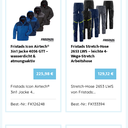
Fristads Icon Airtech®
Fristads Stretch-Hose
3in1 Jacke 4056 GTT –
2653 LWS – leichte 4-
wasserdicht &
Wege-Stretch
atmungsaktiv
Arbeitshose
225,98
€
129,12
€
Fristads Icon Airtech®
Stretch-Hose 2653 LWS
3in1 Jacke 4…
von Fristads:…
Best.-Nr.: FK126248
Best.-Nr.: FK133394