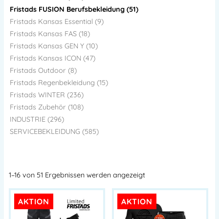
Fristads FUSION Berufsbekleidung (51)
Fristads Kansas Essential (9)
Fristads Kansas FAS (18)
Fristads Kansas GEN Y (10)
Fristads Kansas ICON (47)
Fristads Outdoor (8)
Fristads Regenbekleidung (15)
Fristads WINTER (236)
Fristads Zubehör (108)
INDUSTRIE (296)
SERVICEBEKLEIDUNG (585)
1–16 von 51 Ergebnissen werden angezeigt
AKTION
AKTION