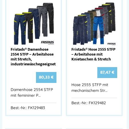
Fristads® Damenhose
Fristads® Hose 2555 STFP
2554 STFP – Arbeitshose
– Arbeitshose mit
mit Stretch,
Knietaschen & Stretch
industriewäschegeeignet
87,47
€
80,33
€
Hose 2555 STFP mit
Damenhose 2554 STFP
mechanischem Str…
mit femininer P…
Best.-Nr.: FK129482
Best.-Nr.: FK129483