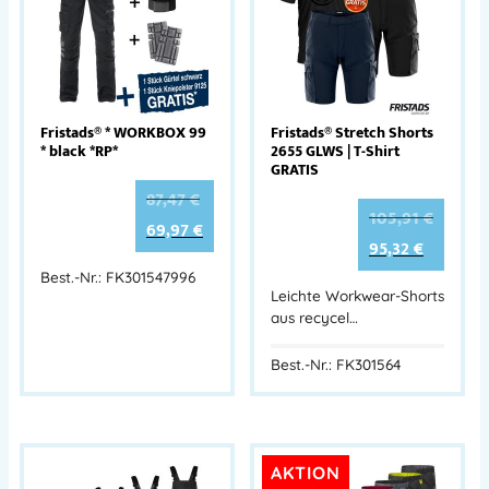
Fristads® * WORKBOX 99
Fristads® Stretch Shorts
* black *RP*
2655 GLWS | T-Shirt
GRATIS
87,47
€
105,91
€
69,97
€
95,32
€
Best.-Nr.: FK301547996
Leichte Workwear-Shorts
aus recycel…
Best.-Nr.: FK301564
AKTION