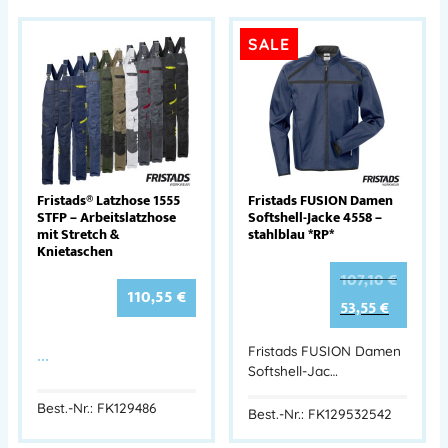
SALE
Fristads® Latzhose 1555
Fristads FUSION Damen
STFP – Arbeitslatzhose
Softshell-Jacke 4558 –
mit Stretch &
stahlblau *RP*
Knietaschen
107,10
€
110,55
€
53,55
€
…
Fristads FUSION Damen
Softshell-Jac…
Best.-Nr.: FK129486
Best.-Nr.: FK129532542