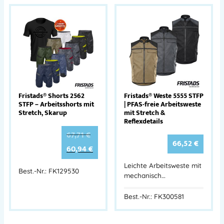
Fristads® Shorts 2562
Fristads® Weste 5555 STFP
STFP – Arbeitsshorts mit
| PFAS-freie Arbeitsweste
Stretch, Skarup
mit Stretch &
Reflexdetails
67,71
€
66,52
€
60,94
€
Leichte Arbeitsweste mit
Best.-Nr.: FK129530
mechanisch…
Best.-Nr.: FK300581