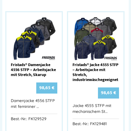
Fristads® Damenjacke
Fristads® Jacke 4555 STFP
4556 STFP – Arbeitsjacke
– Arbeitsjacke mit
mit Stretch, Skarup
Stretch,
industriewäschegeeignet
98,65
€
98,65
€
Damenjacke 4556 STFP
Jacke 4555 STFP mit
mit femininer …
mechanischem St…
Best.-Nr.: FK129529
Best.-Nr.: FK129481