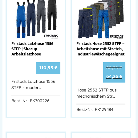
Fristads Latzhose 1556
Fristads Hose 2552 STFP –
STFP | Skarup
Arbeitshose mit Stretch,
Arbeitslatzhose
industriewäschegeeignet
110,55
€
80,33
€
64,26
€
Fristads Latzhose 1556
STFP – moder…
Hose 2552 STFP aus
mechanischem Str…
Best.-Nr.: FK300226
Best.-Nr.: FK129484