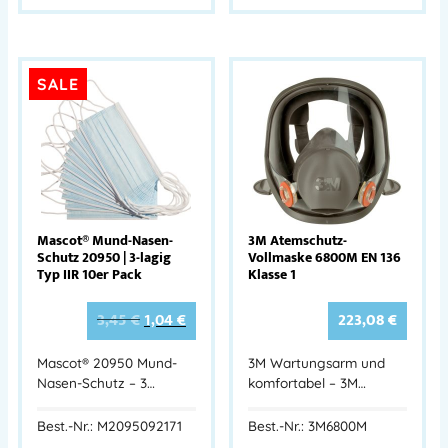
SALE
Mascot® Mund-Nasen-
3M Atemschutz-
Schutz 20950 | 3-lagig
Vollmaske 6800M EN 136
Typ IIR 10er Pack
Klasse 1
3,45
€
1,04
€
223,08
€
Mascot® 20950 Mund-
3M Wartungsarm und
Nasen-Schutz – 3…
komfortabel – 3M…
Best.-Nr.: M2095092171
Best.-Nr.: 3M6800M