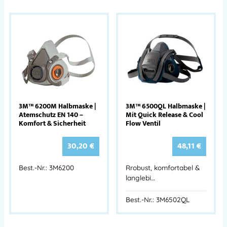
3M™ 6200M Halbmaske |
3M™ 6500QL Halbmaske |
Atemschutz EN 140 –
Mit Quick Release & Cool
Komfort & Sicherheit
Flow Ventil
30,20
€
48,11
€
Best.-Nr.: 3M6200
Rrobust, komfortabel &
langlebi…
Best.-Nr.: 3M6502QL