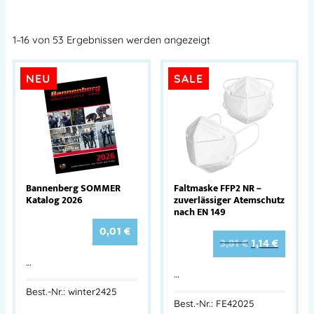
1–16 von 53 Ergebnissen werden angezeigt
NEU
SALE
Bannenberg SOMMER
Faltmaske FFP2 NR –
Katalog 2026
zuverlässiger Atemschutz
nach EN 149
0,01
€
3,81
€
1,14
€
…
…
Best.-Nr.: winter2425
Best.-Nr.: FE42025