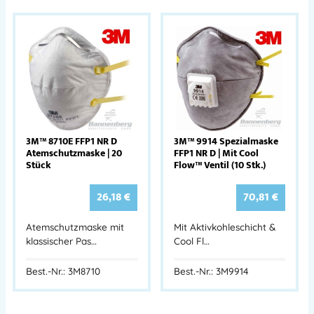
3M™ 8710E FFP1 NR D
3M™ 9914 Spezialmaske
Atemschutzmaske | 20
FFP1 NR D | Mit Cool
Stück
Flow™ Ventil (10 Stk.)
26,18
€
70,81
€
Atemschutzmaske mit
Mit Aktivkohleschicht &
klassischer Pas…
Cool Fl…
Best.-Nr.: 3M8710
Best.-Nr.: 3M9914