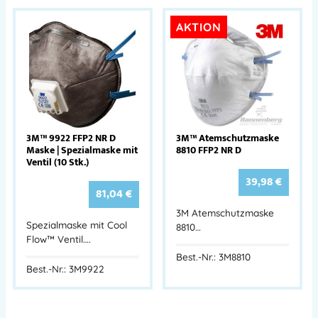
AKTION
3M™ 9922 FFP2 NR D
3M™ Atemschutzmaske
Maske | Spezialmaske mit
8810 FFP2 NR D
Ventil (10 Stk.)
39,98
€
81,04
€
3M Atemschutzmaske
Spezialmaske mit Cool
8810…
Flow™ Ventil….
Best.-Nr.: 3M8810
Best.-Nr.: 3M9922