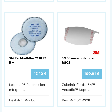
3M Partikelfilter 2138 P3
3M Visierschutzfolien
R +
M928
17,40
€
100,91
€
Leichte P3 Partikelfilter
Zubehör für die 3M™
mit gerin…
Versaflo™ Kopft…
Best.-Nr.: 3M2138
Best.-Nr.: 3MM928