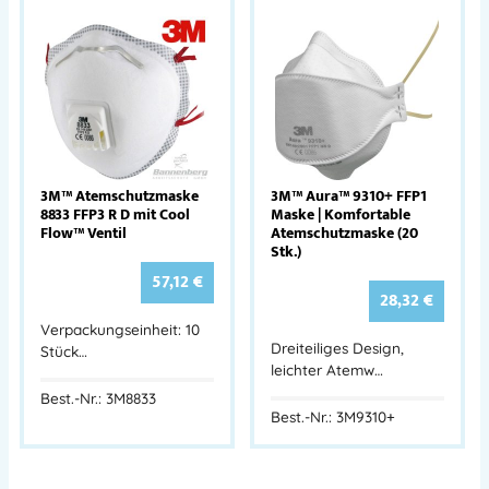
3M™ Atemschutzmaske
3M™ Aura™ 9310+ FFP1
8833 FFP3 R D mit Cool
Maske | Komfortable
Flow™ Ventil
Atemschutzmaske (20
Stk.)
57,12
€
28,32
€
Verpackungseinheit: 10
Dreiteiliges Design,
Stück…
leichter Atemw…
Best.-Nr.: 3M8833
Best.-Nr.: 3M9310+