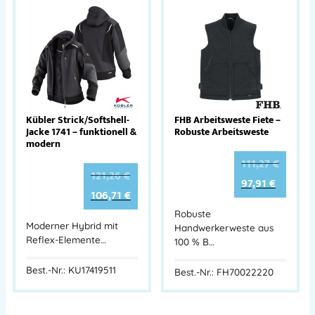
Kübler Strick/Softshell-
FHB Arbeitsweste Fiete –
Jacke 1741 – funktionell &
Robuste Arbeitsweste
modern
111,27
€
121,26
€
97,91
€
106,71
€
Robuste
Moderner Hybrid mit
Handwerkerweste aus
Reflex-Elemente…
100 % B…
Best.-Nr.: KU17419511
Best.-Nr.: FH70022220