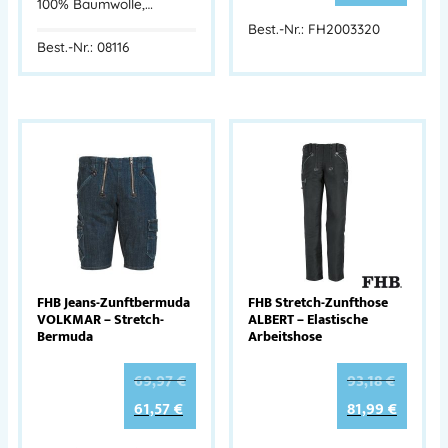
100% Baumwolle,…
Best.-Nr.: FH2003320
Best.-Nr.: 08116
FHB Jeans-Zunftbermuda
FHB Stretch-Zunfthose
VOLKMAR – Stretch-
ALBERT – Elastische
Bermuda
Arbeitshose
69,97
€
93,18
€
61,57
€
81,99
€