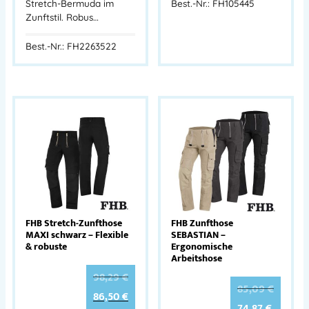
Stretch-Bermuda im
Best.-Nr.: FH105445
Zunftstil. Robus…
Best.-Nr.: FH2263522
FHB Stretch-Zunfthose
FHB Zunfthose
MAXI schwarz – Flexible
SEBASTIAN –
& robuste
Ergonomische
Arbeitshose
98,29
€
85,09
€
86,50
€
74,87
€