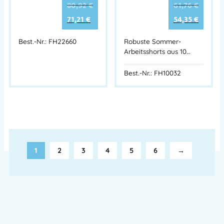
80,92
€
61,76
€
71,21
€
54,35
€
Best.-Nr.: FH22660
Robuste Sommer-
Arbeitsshorts aus 10…
Best.-Nr.: FH10032
1
2
3
4
5
6
→