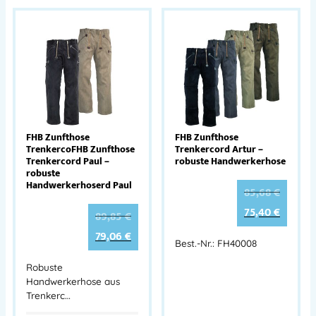
FHB Zunfthose
FHB Zunfthose
TrenkercoFHB Zunfthose
Trenkercord Artur –
Trenkercord Paul –
robuste Handwerkerhose
robuste
Handwerkerhoserd Paul
85,68
€
75,40
€
89,85
€
79,06
€
Best.-Nr.: FH40008
Robuste
Handwerkerhose aus
Trenkerc…