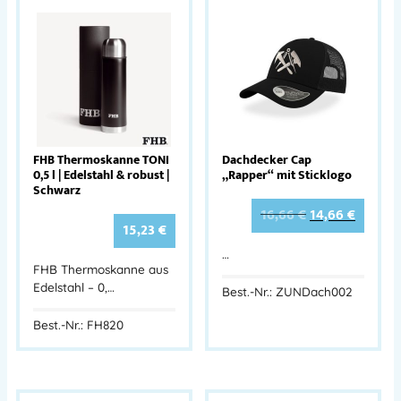
FHB Thermoskanne TONI
Dachdecker Cap
0,5 l | Edelstahl & robust |
„Rapper“ mit Sticklogo
Schwarz
16,66
€
14,66
€
15,23
€
…
FHB Thermoskanne aus
Edelstahl – 0,…
Best.-Nr.: ZUNDach002
Best.-Nr.: FH820