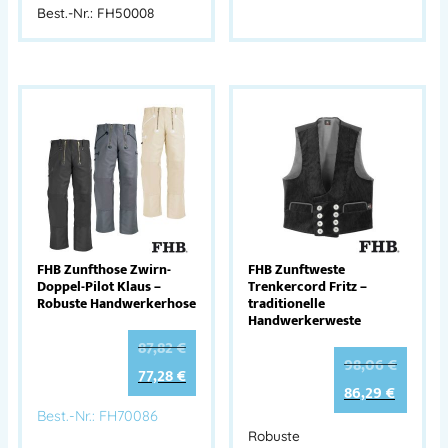
Best.-Nr.: FH50008
FHB Zunfthose Zwirn-
FHB Zunftweste
Doppel-Pilot Klaus –
Trenkercord Fritz –
Robuste Handwerkerhose
traditionelle
Handwerkerweste
87,82
€
98,06
€
77,28
€
86,29
€
Best.-Nr.: FH70086
Robuste