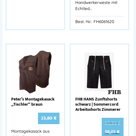
Handwerkerweste mit
Echtled…
Best.-Nr.: FH6061620
Peter’s Montagekasack
FHB HANS Zunftshorts
„Tischler“ braun
schwarz | Sommercord
Arbeitsshorts Zimmerer
23,80
€
65,93
€
58,01
€
Montagekasack aus