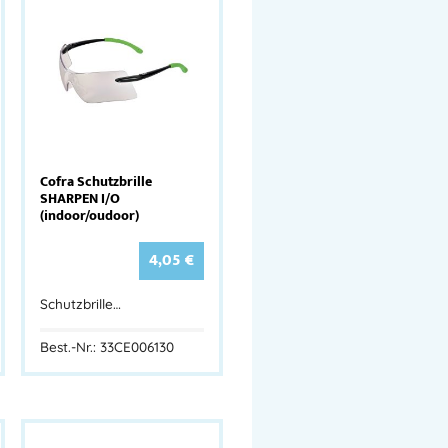
Cofra Schutzbrille
SHARPEN I/O
(indoor/oudoor)
4,05
€
Schutzbrille…
Best.-Nr.: 33CE006130