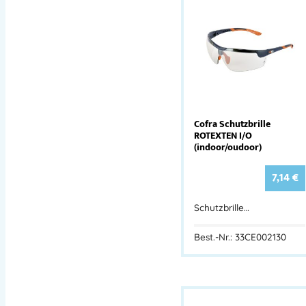
Cofra Schutzbrille
ROTEXTEN I/O
(indoor/oudoor)
7,14
€
Schutzbrille…
Best.-Nr.: 33CE002130