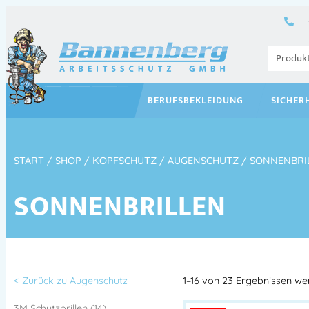
BERUFSBEKLEIDUNG
SICHER
START
/
SHOP
/
KOPFSCHUTZ
/
AUGENSCHUTZ
/ SONNENBRI
SONNENBRILLEN
< Zurück zu Augenschutz
1–16 von 23 Ergebnissen w
3M Schutzbrillen (14)