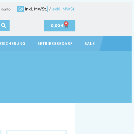
inkl. MWSt.
/
exkl. MWSt.
 Konto
0
0,00
€
ZSICHERUNG
BETRIEBSBEDARF
SALE