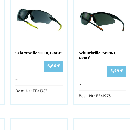
Schutzbrille *FLEX, GRAU*
Schutzbrille *SPRINT,
GRAU*
6,66
€
5,59
€
…
…
Best.-Nr.: FE41963
Best.-Nr.: FE41973