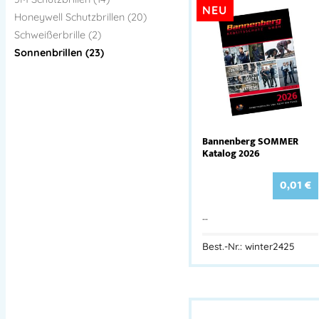
NEU
Honeywell Schutzbrillen (20)
Schweißerbrille (2)
Sonnenbrillen (23)
Bannenberg SOMMER
Katalog 2026
0,01
€
…
Best.-Nr.: winter2425