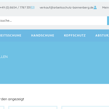
+49 (0) 8654 / 7787 331
verkauf@arbeitsschutz-bannenberg.de
Mein
HEITSSCHUHE
HANDSCHUHE
KOPFSCHUTZ
ABSTUR
LLEN
erden angezeigt