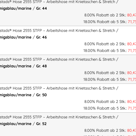
istads® Hose 2555 STFP – Arbeitshose mit Knietaschen & Stretch /
Rechts:
Beintasche mi
nigsblau/marine
/
Gr. 44
Links:
Beintasche mit 
8.00% Rabatt ab 2 Stk.:
80,4
18.00% Rabatt ab 5 Stk.:
71,
Patte
, zusätzliche Ta
CORDURA®-verstärkte Kni
istads® Hose 2555 STFP – Arbeitshose mit Knietaschen & Stretch /
nigsblau/marine
/
Gr. 46
Höhenverstellung der Kniep
8.00% Rabatt ab 2 Stk.:
80,4
CORDURA®-verstärkte Bein
18.00% Rabatt ab 5 Stk.:
71,
Industriewäsche geeignet 
istads® Hose 2555 STFP – Arbeitshose mit Knietaschen & Stretch /
OEKO-TEX® zertifiziert
nigsblau/marine
/
Gr. 48
RFID-Chip
als VAS-Lösung o
8.00% Rabatt ab 2 Stk.:
80,4
Frei von PFAS
18.00% Rabatt ab 5 Stk.:
71,
istads® Hose 2555 STFP – Arbeitshose mit Knietaschen & Stretch /
Normen & Zertifizierungen
nigsblau/marine
/
Gr. 50
8.00% Rabatt ab 2 Stk.:
80,4
EN 14404
– Knieschutz
18.00% Rabatt ab 5 Stk.:
71,
(in Kombination mit Kniepo
istads® Hose 2555 STFP – Arbeitshose mit Knietaschen & Stretch /
nigsblau/marine
/
Gr. 52
8.00% Rabatt ab 2 Stk.:
80,4
Material & Gewicht