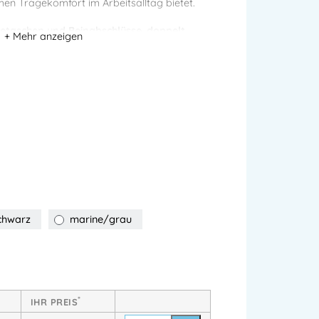
n Tragekomfort im Arbeitsalltag bietet.
etaschen und Beinabschlüsse
,
doppelt
rchdachter Taschenaufteilung
ist diese
 ausgelegt. Sie ist
industriewäschegeeignet
 EN 14404
(in Kombination mit Kniepolstern
d Wäschereikonzepte
durch die optionale
ig und hautfreundlich:
frei von PFAS
und
t
für hohe Bewegungsfreiheit
chwarz
marine/grau
 Details
aht
*
IHR PREIS