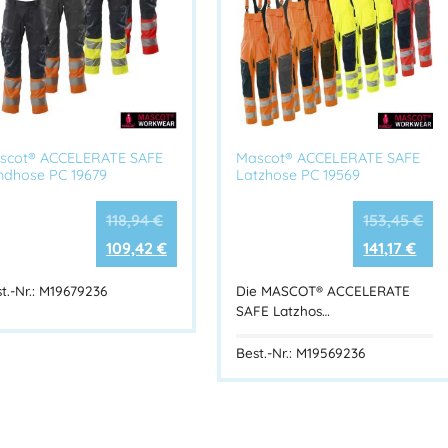
scot® ACCELERATE SAFE
Mascot® ACCELERATE SAFE
ndhose PC 19679
Latzhose PC 19569
118,94
€
153,45
€
109,42
€
141,17
€
t.-Nr.: M19679236
Die MASCOT® ACCELERATE
SAFE Latzhos…
Best.-Nr.: M19569236