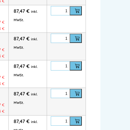
73
€
5 % Baumwolle
87,47
€
inkl.
MWSt.
7
€
73
€
e
87,47
€
inkl.
MWSt.
7
€
73
€
87,47
€
inkl.
MWSt.
7
€
itarbeiter
73
€
87,47
€
inkl.
MWSt.
7
€
73
€
anischem Stretch
87,47
€
Verstärkungen
inkl.
EN 14404