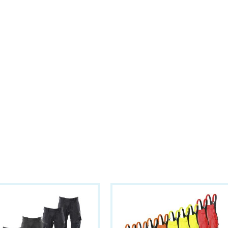
Adresse:
Prognosgatan 24
504 64 Borås – Sweden
Mehr Information E-Mail: info@ba