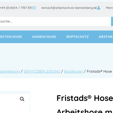
+49 (0) 8654 / 7787 331
verkauf@arbeitsschutz-bannenberg.de
Mein
HEITSSCHUHE
HANDSCHUHE
KOPFSCHUTZ
ABSTUR
sbekleidung
/
SERVICEBEKLEIDUNG
/
Bundhosen
/ Fristads® Hose 
Fristads® Hos
Arbeitshose m