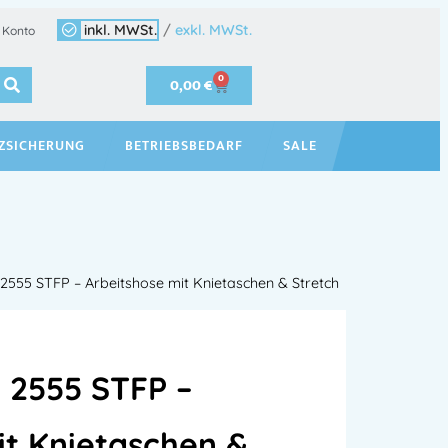
inkl. MWSt.
/
exkl. MWSt.
 Konto
0
0,00
€
ZSICHERUNG
BETRIEBSBEDARF
SALE
2555 STFP – Arbeitshose mit Knietaschen & Stretch
e 2555 STFP –
it Knietaschen &