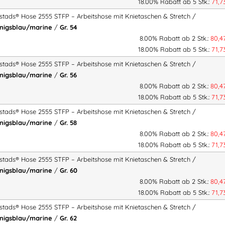
18.00% Rabatt ab 5 Stk.:
71,
istads® Hose 2555 STFP – Arbeitshose mit Knietaschen & Stretch /
Material:
65 % Polyester, 3
nigsblau/marine
/
Gr. 54
Flächengewicht:
260 g/m²
8.00% Rabatt ab 2 Stk.:
80,4
18.00% Rabatt ab 5 Stk.:
71,
Geeignet für folgende Beruf
istads® Hose 2555 STFP – Arbeitshose mit Knietaschen & Stretch /
nigsblau/marine
/
Gr. 56
Zimmerer
8.00% Rabatt ab 2 Stk.:
80,4
Dachdecker
18.00% Rabatt ab 5 Stk.:
71,
Allround-Bauprofis
istads® Hose 2555 STFP – Arbeitshose mit Knietaschen & Stretch /
Logistiker
nigsblau/marine
/
Gr. 58
Elektriker
8.00% Rabatt ab 2 Stk.:
80,4
Fertigungs- & Produktionsm
18.00% Rabatt ab 5 Stk.:
71,
istads® Hose 2555 STFP – Arbeitshose mit Knietaschen & Stretch /
nigsblau/marine
/
Gr. 60
Ihre Vorteile auf einen Blick
8.00% Rabatt ab 2 Stk.:
80,4
18.00% Rabatt ab 5 Stk.:
71,
✔ Moderne Arbeitshose mit mech
istads® Hose 2555 STFP – Arbeitshose mit Knietaschen & Stretch /
✔ Sehr robust durch CORDURA®-
nigsblau/marine
/
Gr. 62
✔ Zertifizierte Knietaschen nach 