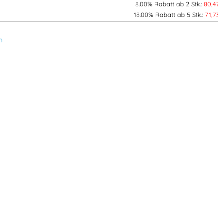
8.00% Rabatt ab 2 Stk.:
80,4
✔ Industriewäschegeeignet & mie
18.00% Rabatt ab 5 Stk.:
71,
✔ Nachhaltig: OEKO-TEX® & PFAS
n
Hose 2555 STFP mit mechanisch
Industriewäsche-Eignung nach ISO 
OEKO-TEX®.
Artikelnummer:
FK129482
Katego
Stretch Bundhosen
,
FRISTADS® Be
Berufsbekleidung
,
Bundhosen
,
St
SKARUP workwaer
,
Berufsbeklei
Herstellerinformationen
Hersteller:
Fristads Sverige AB
Herstelleranschrift: