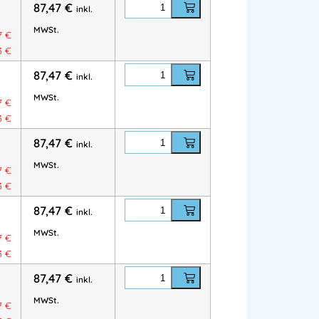
87,47
€
inkl.
t Extrataschen &
Zollstockschlaufe
MWSt.
Patte & Klettverschluss,
Handytasche mit
7
€
73
€
sche mit Patte, Klett &
D-Ring
etaschen
, von außen zugänglich
87,47
€
inkl.
olster
in den Knietaschen möglich
MWSt.
7
€
abschlüsse
73
€
gemäß ISO 15797
87,47
€
inkl.
ptional
MWSt.
7
€
73
€
87,47
€
inkl.
MWSt.
7
€
73
€
lstern
124292
)
87,47
€
inkl.
MWSt.
7
€