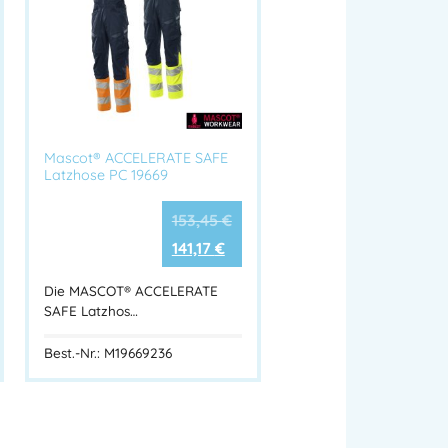
Mascot® ACCELERATE SAFE
Latzhose PC 19669
153,45
€
141,17
€
Die MASCOT® ACCELERATE
SAFE Latzhos…
Best.-Nr.: M19669236