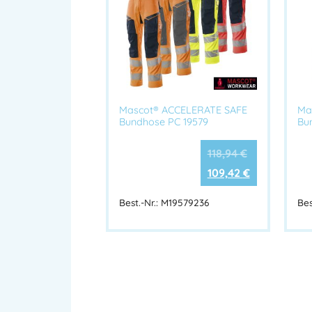
Mascot® ACCELERATE SAFE
Ma
Bundhose PC 19579
Bu
118,94
€
109,42
€
Best.-Nr.: M19579236
Bes