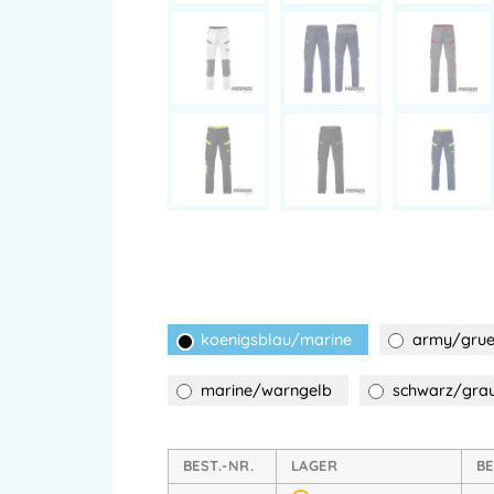
koenigsblau/marine
army/grue
marine/warngelb
schwarz/gra
BEST.-NR.
LAGER
B