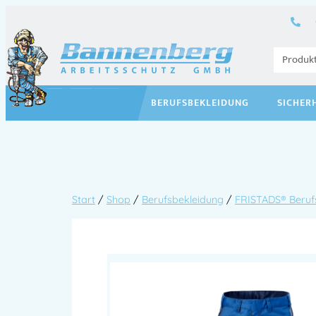
BERUFSBEKLEIDUNG
SICHER
Start
/
Shop
/
Berufsbekleidung
/
FRISTADS® Beruf