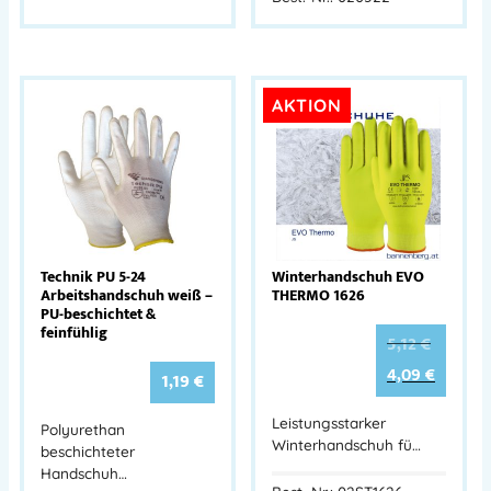
AKTION
Technik PU 5-24
Winterhandschuh EVO
Arbeitshandschuh weiß –
THERMO 1626
PU-beschichtet &
feinfühlig
5,12
€
4,09
€
1,19
€
Leistungsstarker
Polyurethan
Winterhandschuh fü…
beschichteter
Handschuh…