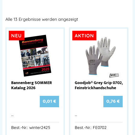
Alle 13 Ergebnisse werden angezeigt
NEU
AKTION
Bannenberg SOMMER
Goodjob® Grey Grip 0702,
Katalog 2026
Feinstrickhandschuhe
0,01
€
0,76
€
…
…
Best.-Nr.: winter2425
Best.-Nr.: FE0702