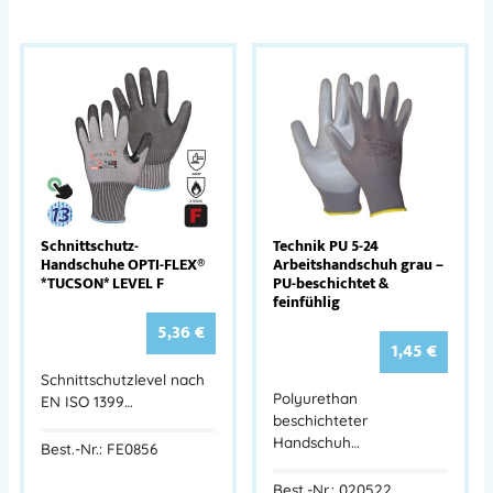
Schnittschutz-
Technik PU 5-24
Handschuhe OPTI-FLEX®
Arbeitshandschuh grau –
*TUCSON* LEVEL F
PU-beschichtet &
feinfühlig
5,36
€
1,45
€
Schnittschutzlevel nach
Polyurethan
EN ISO 1399…
beschichteter
Handschuh…
Best.-Nr.: FE0856
Best.-Nr.: 020522