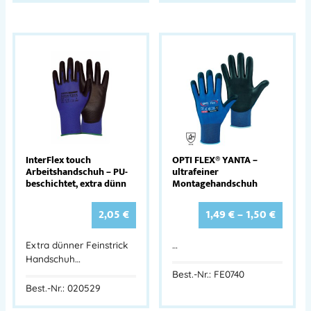
InterFlex touch
OPTI FLEX® YANTA –
Arbeitshandschuh – PU-
ultrafeiner
beschichtet, extra dünn
Montagehandschuh
2,05
€
1,49
€
–
1,50
€
Extra dünner Feinstrick
…
Handschuh…
Best.-Nr.: FE0740
Best.-Nr.: 020529