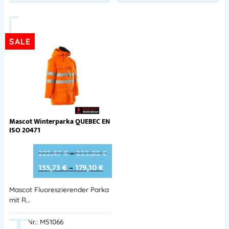
SALE
Mascot Winterparka QUEBEC EN
ISO 20471
222,47
€
–
255,85
€
155,73
€
–
179,10
€
Mascot Fluoreszierender Parka
mit R…
Best.-Nr.: M51066