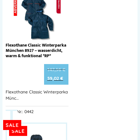
Flexothane Classic Winterparka
München 8927 – wasserdicht,
warm & funktional *RP*
147,56
€
59,02
€
Flexothane Classic Winterparka
Münc…
Best.-Nr.: 0442
SALE
SALE