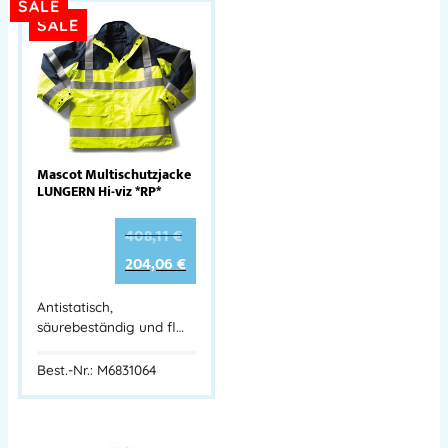
SALE
SALE
Mascot Multischutzjacke
LUNGERN Hi-viz *RP*
408,11
€
204,06
€
Antistatisch,
säurebeständig und fl…
Best.-Nr.: M6831064