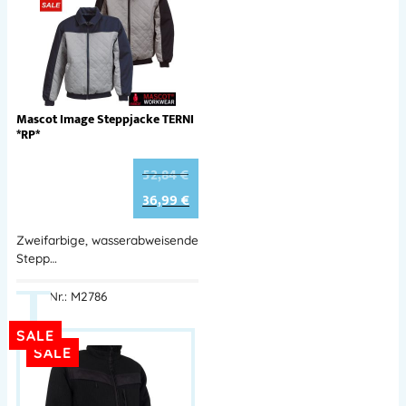
Mascot Image Steppjacke TERNI
*RP*
52,84
€
36,99
€
Zweifarbige, wasserabweisende
Stepp…
Best.-Nr.: M2786
SALE
SALE