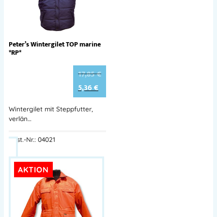
Peter’s Wintergilet TOP marine
*RP*
17,85
€
5,36
€
Wintergilet mit Steppfutter,
verlän…
Best.-Nr.: 04021
AKTION