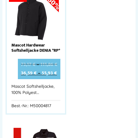
Mascot Hardwear
Softshelljacke DENIA *RP*
73,17
€
–
111,86
€
36,59
€
–
55,93
€
Mascot Softshelljacke,
100% Polyest…
Best.-Nr.: M50004817