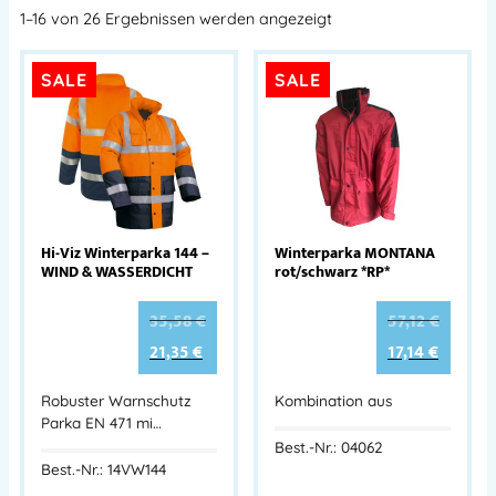
1–16 von 26 Ergebnissen werden angezeigt
SALE
SALE
Hi-Viz Winterparka 144 –
Winterparka MONTANA
WIND & WASSERDICHT
rot/schwarz *RP*
35,58
€
57,12
€
21,35
€
17,14
€
Robuster Warnschutz
Kombination aus
Parka EN 471 mi…
Best.-Nr.: 04062
Best.-Nr.: 14VW144