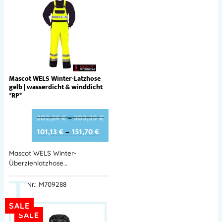
Mascot WELS Winter-Latzhose
gelb | wasserdicht & winddicht
*RP*
202,24
€
–
303,39
€
101,13
€
–
151,70
€
Mascot WELS Winter-
Überziehlatzhose…
Best.-Nr.: M709288
SALE
SALE