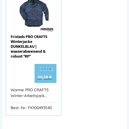
Fristads PRO CRAFTS
Winterjacke
DUNKELBLAU |
wasserabweisend &
robust *RP*
101,15
€
50,58
€
Warme PRO CRAFTS
Winter-Arbeitsjack…
Best.-Nr.: FK100493540