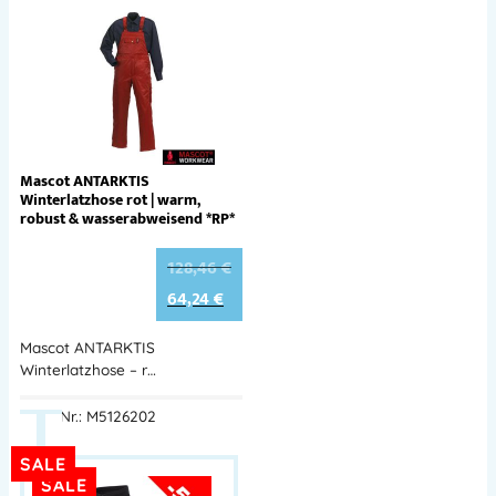
Mascot ANTARKTIS
Winterlatzhose rot | warm,
robust & wasserabweisend *RP*
128,46
€
64,24
€
Mascot ANTARKTIS
Winterlatzhose – r…
Best.-Nr.: M5126202
SALE
SALE