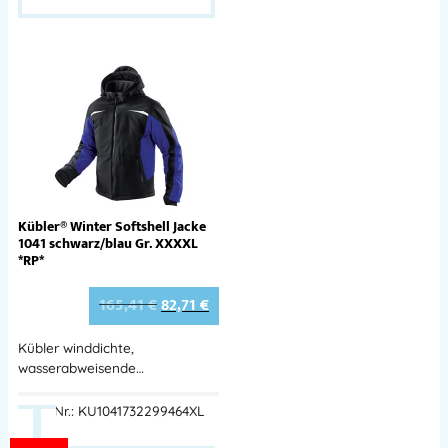
Kübler® Winter Softshell Jacke
1041 schwarz/blau Gr. XXXXL
*RP*
165,41
€
82,71
€
Kübler winddichte,
wasserabweisende…
Best.-Nr.: KU1041732299464XL