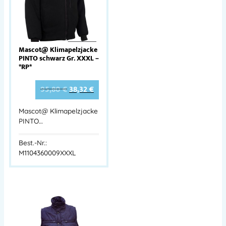
Mascot@ Klimapelzjacke
PINTO schwarz Gr. XXXL –
*RP*
95,80
€
38,32
€
Mascot@ Klimapelzjacke
PINTO…
Best.-Nr.:
M1104360009XXXL