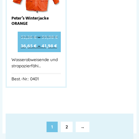
Peter’s Winterjacke
ORANGE
52,36
€
–
59,98
€
36,65
€
–
41,98
€
Wasserabweisende und
strapazierfähi…
Best.-Nr.: 0401
1
2
→