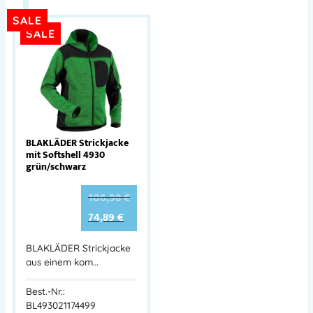
SALE
SALE
BLAKLÄDER Strickjacke
mit Softshell 4930
grün/schwarz
106,98
€
74,89
€
BLAKLÄDER Strickjacke
aus einem kom…
Best.-Nr.:
BL493021174499