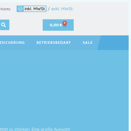
inkl. MWSt.
/
exkl. MWSt.
 Konto
0
0,00
€
ZSICHERUNG
BETRIEBSBEDARF
SALE
ität zu stärken. Eine große Auswahl