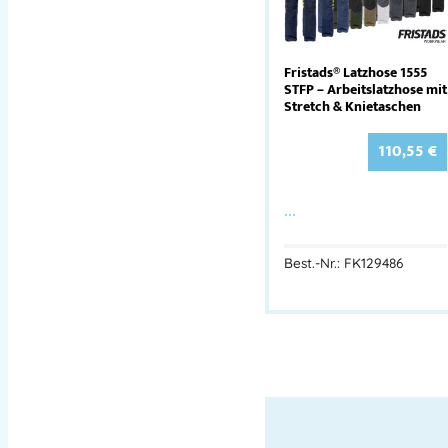
Fristads® Latzhose 1555
STFP – Arbeitslatzhose mit
Stretch & Knietaschen
110,55
€
…
Best.-Nr.: FK129486