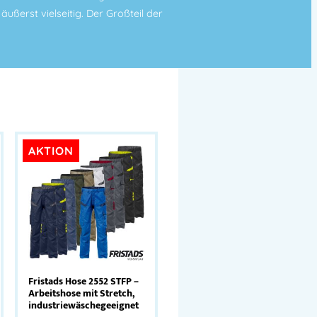
ßerst vielseitig. Der Großteil der
AKTION
Fristads Hose 2552 STFP –
Arbeitshose mit Stretch,
industriewäschegeeignet