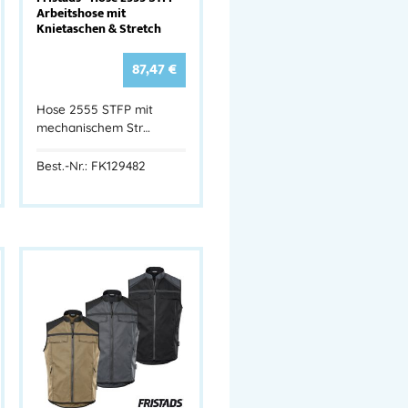
Arbeitshose mit
Knietaschen & Stretch
87,47
€
Hose 2555 STFP mit
mechanischem Str…
Best.-Nr.: FK129482