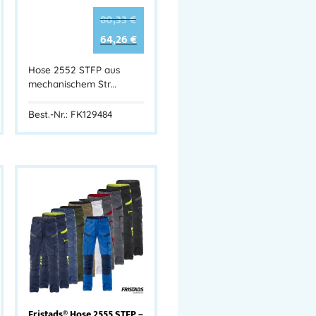
80,33
€
64,26
€
Hose 2552 STFP aus
mechanischem Str…
Best.-Nr.: FK129484
Fristads® Hose 2555 STFP –