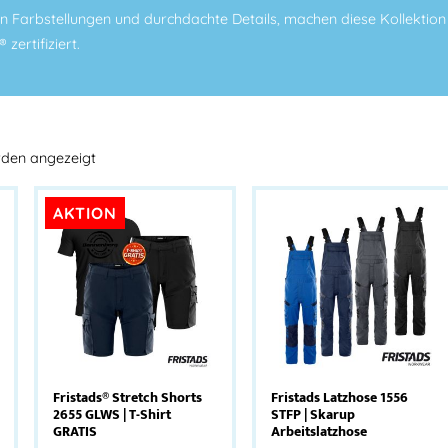
Farbstellungen und durchdachte Details, machen diese Kollektion äu
zertifiziert.
rden angezeigt
AKTION
Fristads® Stretch Shorts
Fristads Latzhose 1556
2655 GLWS | T-Shirt
STFP | Skarup
GRATIS
Arbeitslatzhose