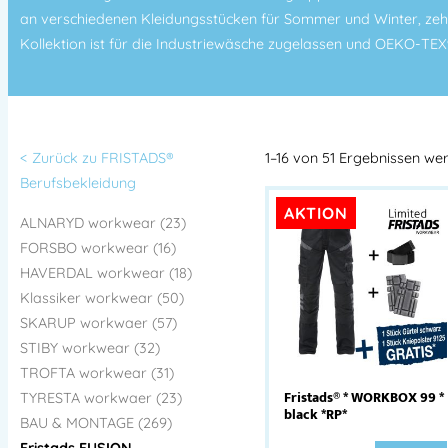
an verschiedenen Kleidungsstücken für Sommer und Winter, zehn 
Kollektion ist für die Industriewäsche zugelassen und OEKO-TEX® 
< Zurück zu FRISTADS®
1–16 von 51 Ergebnissen we
Berufsbekleidung
AKTION
ALNARYD workwear (23)
FORSBO workwear (16)
HAVERDAL workwear (18)
Klassiker workwear (50)
SKARUP workwaer (57)
STIBY workwear (32)
TROFTA workwear (31)
Fristads® * WORKBOX 99 *
TYRESTA workwaer (23)
black *RP*
BAU & MONTAGE (269)
Fristads FUSION