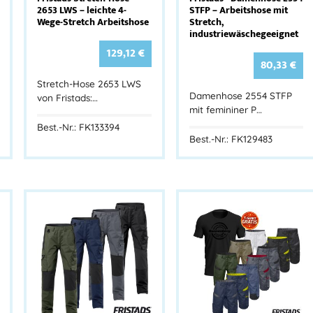
2653 LWS – leichte 4-
STFP – Arbeitshose mit
Wege-Stretch Arbeitshose
Stretch,
industriewäschegeeignet
129,12
€
80,33
€
Stretch-Hose 2653 LWS
Damenhose 2554 STFP
von Fristads:…
mit femininer P…
Best.-Nr.: FK133394
Best.-Nr.: FK129483