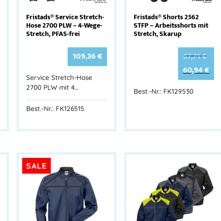
Fristads® Service Stretch-
Fristads® Shorts 2562
Hose 2700 PLW – 4-Wege-
STFP – Arbeitsshorts mit
Stretch, PFAS-frei
Stretch, Skarup
109,36
€
67,71
€
60,94
€
Service Stretch-Hose
2700 PLW mit 4…
Best.-Nr.: FK129530
Best.-Nr.: FK126515
SALE