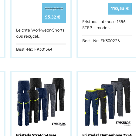
105,91
€
110,55
€
95,32
€
Fristads Latzhose 1556
STFP – moder…
Leichte Workwear-Shorts
aus recycel…
Best.-Nr.: FK300226
Best.-Nr.: FK301564
Fristads Stretch-Hose
Fristads® Damenhose 2554