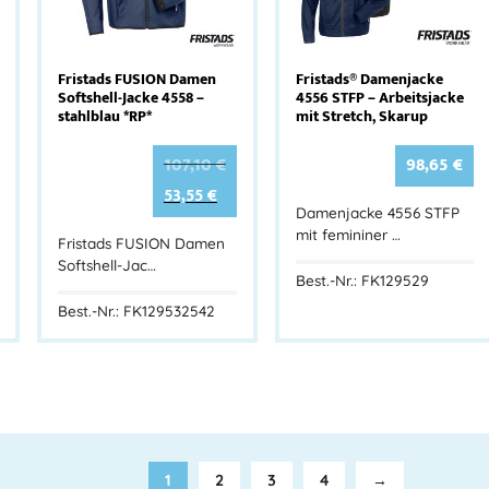
Fristads FUSION Damen
Fristads® Damenjacke
Softshell-Jacke 4558 –
4556 STFP – Arbeitsjacke
stahlblau *RP*
mit Stretch, Skarup
107,10
€
98,65
€
53,55
€
Damenjacke 4556 STFP
mit femininer …
Fristads FUSION Damen
Softshell-Jac…
Best.-Nr.: FK129529
Best.-Nr.: FK129532542
1
2
3
4
→