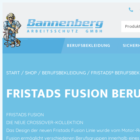
BERUFSBEKLEIDUNG
SICHER
START
/
SHOP
/
BERUFSBEKLEIDUNG
/
FRISTADS® BERUFSBE
FRISTADS FUSION BER
FRISTADS FUSION
DIE NEUE CROSSOVER-KOLLEKTION
Das Design der neuen Fristads Fusion Linie wurde vom Motor-Ren
Fusion ermöglicht verschiedenen Berufsgruppen innerhalb eines 