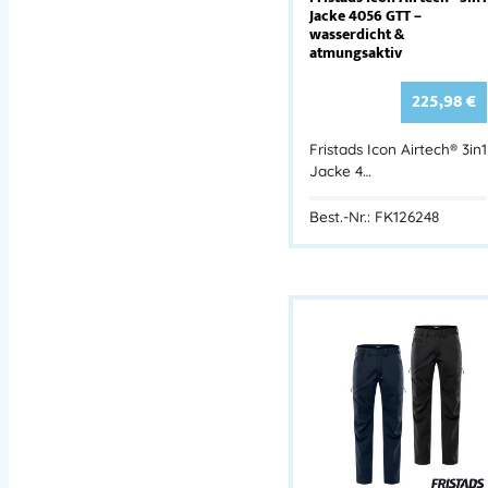
Jacke 4056 GTT –
wasserdicht &
atmungsaktiv
225,98
€
Fristads Icon Airtech® 3in1
Jacke 4…
Best.-Nr.: FK126248