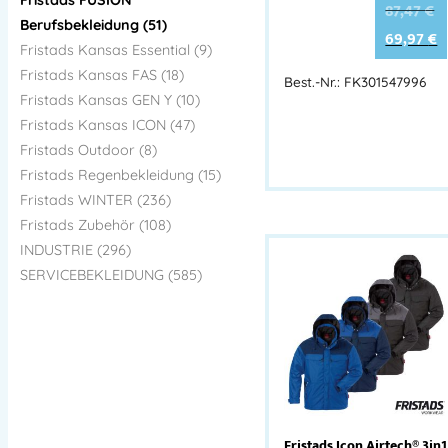
87,47
€
Berufsbekleidung (51)
69,97
€
Fristads Kansas Essential (9)
Fristads Kansas FAS (18)
Best.-Nr.: FK301547996
Fristads Kansas GEN Y (10)
Fristads Kansas ICON (47)
Fristads Outdoor (8)
Fristads Regenbekleidung (15)
Fristads WINTER (236)
Fristads Zubehör (108)
INDUSTRIE (296)
SERVICEBEKLEIDUNG (585)
Fristads Icon Airtech® 3in1