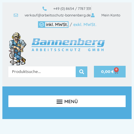
+49 (0) 8654 / 7787 331
verkauf@arbeitsschutz-bannenberg.de
Mein Konto
inkl. MWSt.
/
exkl. MWSt.
0
0,00
€