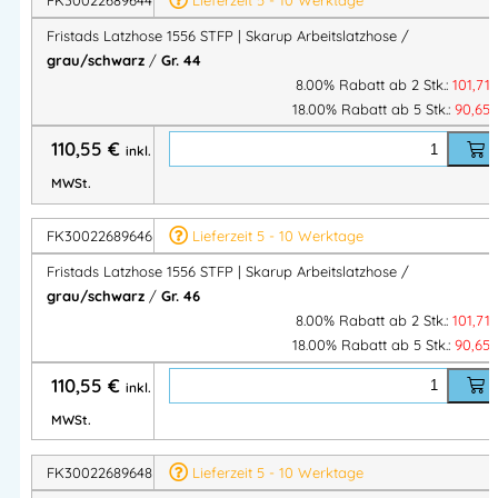
Frontreißverschluss
2 Vordertaschen
Fristads Latzhose 1556 STFP | Skarup Arbeitslatzhose /
2 Gesäßtaschen
grau/schwarz
/
Gr. 44
8.00% Rabatt ab 2 Stk.:
101,71
2 Oberschenkeltaschen
18.00% Rabatt ab 5 Stk.:
90,65
Beintasche mit zusätzlichen Taschen
Schlaufe für innenliegende Zollstocktasche
110,55
€
inkl.
Beintasche mit Patte & Klettverschluss
,
MWSt.
integrierte
Handytasche
,
zusätzliche Tasche mit Patte & Klett,
FK30022689646
Lieferzeit 5 - 10 Werktage
D-Ring
unter der Patte
Fristads Latzhose 1556 STFP | Skarup Arbeitslatzhose /
CORDURA®-verstärkte Knietaschen
, von außen
grau/schwarz
/
Gr. 46
zugänglich
8.00% Rabatt ab 2 Stk.:
101,71
Höhenverstellung der Kniepolster
in den Knietaschen
18.00% Rabatt ab 5 Stk.:
90,65
CORDURA®-verstärkte Beinabschlüsse
110,55
€
inkl.
MWSt.
Normen & Zertifizierungen
FK30022689648
Lieferzeit 5 - 10 Werktage
EN 14404
– Knieschutz (in Kombination mit Kniepolstern