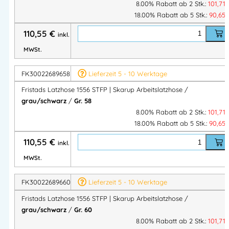
8.00% Rabatt ab 2 Stk.:
101,71
18.00% Rabatt ab 5 Stk.:
90,65
Fristads Latzhose 1556 STFP – moderne Arbeitslatzhose mit
110,55
€
inkl.
mechanischem Stretch, CORDURA®-Knietaschen,
MWSt.
Industriewäsche geeignet, EN 14404, PFAS-frei. Ideal für
Service, Industrie & Handwerk.
FK30022689658
Lieferzeit 5 - 10 Werktage
Artikelnummer:
FK300226
Kategorien:
FRISTADS®
Fristads Latzhose 1556 STFP | Skarup Arbeitslatzhose /
grau/schwarz
/
Gr. 58
Berufsbekleidung
,
SKARUP workwaer
,
Fristads FUSION
8.00% Rabatt ab 2 Stk.:
101,71
Berufsbekleidung
,
Fristads Latzhosen
,
Latzhosen
,
18.00% Rabatt ab 5 Stk.:
90,65
Berufsbekleidung
110,55
€
inkl.
MWSt.
Herstellerinformationen
FK30022689660
Lieferzeit 5 - 10 Werktage
Hersteller:
Fristads Sverige AB
Fristads Latzhose 1556 STFP | Skarup Arbeitslatzhose /
Herstelleranschrift:
grau/schwarz
/
Gr. 60
Adresse:
8.00% Rabatt ab 2 Stk.:
101,71
Prognosgatan 24