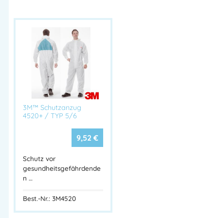
3M™ Schutzanzug
4520+ / TYP 5/6
9,52
€
Schutz vor
gesundheitsgefährdende
n …
Best.-Nr.: 3M4520