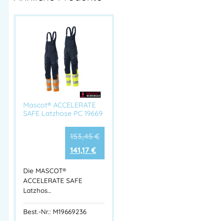
Mascot® ACCELERATE
SAFE Latzhose PC 19669
153,45
€
141,17
€
Die MASCOT®
ACCELERATE SAFE
Latzhos…
Best.-Nr.: M19669236