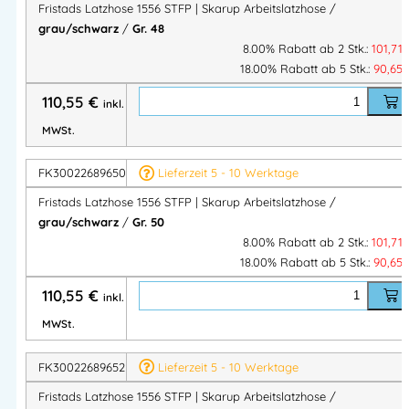
124292
)
Fristads Latzhose 1556 STFP | Skarup Arbeitslatzhose /
grau/schwarz
/
Gr. 48
Industriewäsche geeignet
gemäß
ISO 15797
8.00% Rabatt ab 2 Stk.:
101,71
OEKO-TEX® zertifiziert
18.00% Rabatt ab 5 Stk.:
90,65
RFID-Chip
als VAS-Lösung optional integrierbar
110,55
€
inkl.
Material & Gewicht
MWSt.
Material:
FK30022689650
Lieferzeit 5 - 10 Werktage
65 % Polyester
Fristads Latzhose 1556 STFP | Skarup Arbeitslatzhose /
35 % Baumwolle
grau/schwarz
/
Gr. 50
PFAS-frei
8.00% Rabatt ab 2 Stk.:
101,71
Gewebegewicht:
260 g/m²
18.00% Rabatt ab 5 Stk.:
90,65
110,55
€
inkl.
Konzept
MWSt.
Skarup
– langlebige, funktionelle Workwear für Service,
FK30022689652
Lieferzeit 5 - 10 Werktage
Industrie und Handwerk
Fristads Latzhose 1556 STFP | Skarup Arbeitslatzhose /