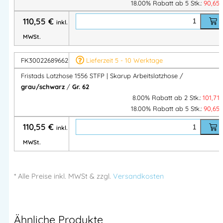
18.00% Rabatt ab 5 Stk.:
90,65
504 64 Borås – Sweden
Mehr Information E-Mail: info@bannenberg.at
110,55
€
inkl.
MWSt.
FK30022689662
Lieferzeit 5 - 10 Werktage
Fristads Latzhose 1556 STFP | Skarup Arbeitslatzhose /
grau/schwarz
/
Gr. 62
8.00% Rabatt ab 2 Stk.:
101,71
18.00% Rabatt ab 5 Stk.:
90,65
110,55
€
inkl.
MWSt.
* Alle Preise
inkl.
MWSt & zzgl.
Versandkosten
Ähnliche Produkte