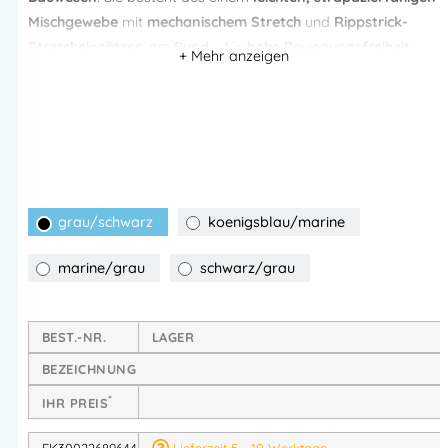
Mischgewebe
mit
mechanischem Stretch
und
Rippstrick-
Stretcheinsätzen am Bund
– für
hohe Bewegungsfreiheit,
angenehmen Sitz und dauerhaften Komfort
.
Dank
CORDURA®-verstärkter Knietaschen
,
reflektierender
Details
und
Industriewäsche-Eignung
ist sie ideal für den
professionellen Dauereinsatz.
Technische Eigenschaften
grau/schwarz
koenigsblau/marine
Mechanische Stretch-Qualität
für natürliche
marine/grau
schwarz/grau
Bewegungsfreiheit
Dunkelgraue reflektierende Details
für bessere
Sichtbarkeit
BEST.-NR.
LAGER
Verstellbare, elastische Träger
BEZEICHNUNG
Latztasche
mit Patte und Klettverschluss
Rippstrick-Stretcheinsätze am Bund
für zusätzlichen
*
IHR PREIS
Komfort
FK30022689644
Lieferzeit 5 - 10 Werktage