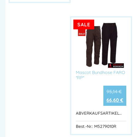
SALE
Mascot Bundhose FARO
*RP*
95,14
€
66,60
€
ABVERKAUFSARTIKEL…
Best.-Nr.: M5279010R