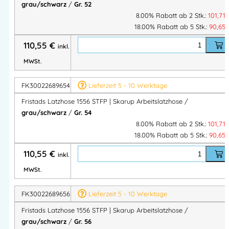
grau/schwarz
/
Gr. 52
Einsatzbereiche
8.00% Rabatt ab 2 Stk.:
101,71
18.00% Rabatt ab 5 Stk.:
90,65
Service & Logistik
110,55
€
inkl.
Industrie & Fertigung
MWSt.
Handwerk & Bau
Instandhaltung & Montage
FK30022689654
Lieferzeit 5 - 10 Werktage
Fristads Latzhose 1556 STFP | Skarup Arbeitslatzhose /
Vorteile auf einen Blick
grau/schwarz
/
Gr. 54
8.00% Rabatt ab 2 Stk.:
101,71
✔ Mechanischer Stretch + Rippstrick-Bund für hohen
18.00% Rabatt ab 5 Stk.:
90,65
Tragekomfort
110,55
€
✔ CORDURA®-Knietaschen mit Höhenverstellung
inkl.
✔ Viele funktionelle Taschen inkl. Handytasche & D-Ring
MWSt.
✔ Industriewäsche geeignet (ISO 15797)
✔ EN-zertifizierter Knieschutz
FK30022689656
Lieferzeit 5 - 10 Werktage
✔ PFAS-frei & OEKO-TEX® zertifiziert
Fristads Latzhose 1556 STFP | Skarup Arbeitslatzhose /
✔ Robuste Qualität im
Skarup-Konzept
grau/schwarz
/
Gr. 56