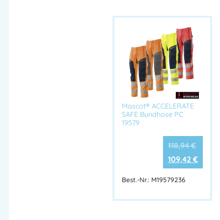
Mascot® ACCELERATE
SAFE Bundhose PC
19579
118,94
€
109,42
€
Best.-Nr.: M19579236