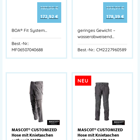
187,96
€
193,91
€
172,92
€
178,39
€
BOA® Fit System…
geringes Gewicht –
wasserabweisend…
Best.-Nr.:
MF06507040688
Best.-Nr.: CM2227960589
NEU
MASCOT® CUSTOMIZED
MASCOT® CUSTOMIZED
Hose mit Knietaschen
Hose mit Knietaschen