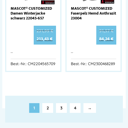
MASCOT® CUSTOMIZED
MASCOT® CUSTOMIZED
Damen Winterjacke
Faserpelz Hemd Anthrazit
schwarz 22045-657
23004
231,99
€
91,57
€
213,43
€
84,24
€
…
…
Best.-Nr.: CM2204565709
Best.-Nr.: CM2300468289
1
2
3
4
→