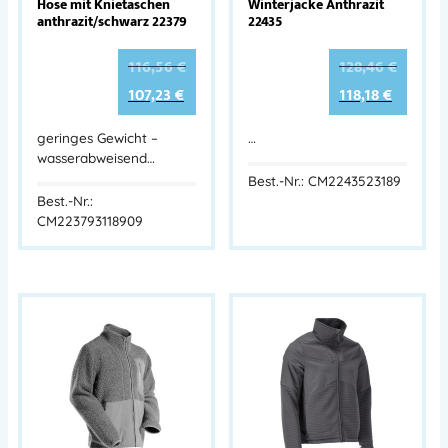
Hose mit Knietaschen
Winterjacke Anthrazit
anthrazit/schwarz 22379
22435
116,56
€
128,46
€
107,23
€
118,18
€
geringes Gewicht –
…
wasserabweisend…
Best.-Nr.: CM2243523189
Best.-Nr.:
CM223793118909