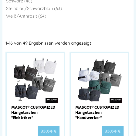
Schwarz (48)
Steinblau/Schwarzblau (63)
Weiß/Anthrazit (64)
1–16 von 49 Ergebnissen werden angezeigt
MASCOT® CUSTOMIZED
MASCOT® CUSTOMIZED
Hängetaschen
Hängetaschen
*Elektriker*
*Handwerker*
35,64
€
35,64
€