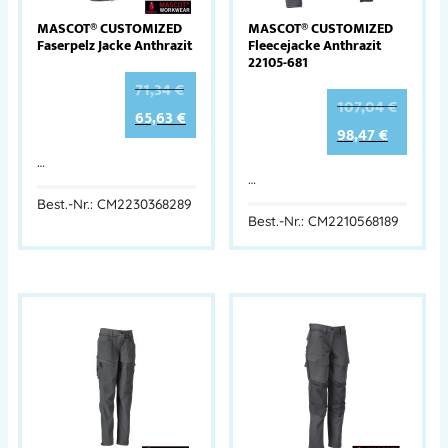
MASCOT® CUSTOMIZED
MASCOT® CUSTOMIZED
Faserpelz Jacke Anthrazit
Fleecejacke Anthrazit
22105-681
71,34
€
107,04
€
65,63
€
98,47
€
…
…
Best.-Nr.: CM2230368289
Best.-Nr.: CM2210568189