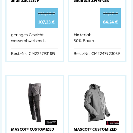
anthrazit 22379
anthrazit 22479-230
116,56
€
91,57
€
107,23
€
84,24
€
geringes Gewicht –
Material:
wasserabweisend…
50% Baum…
Best.-Nr.: CM2237931189
Best.-Nr.: CM2247923089
MASCOT® CUSTOMIZED
MASCOT® CUSTOMIZED