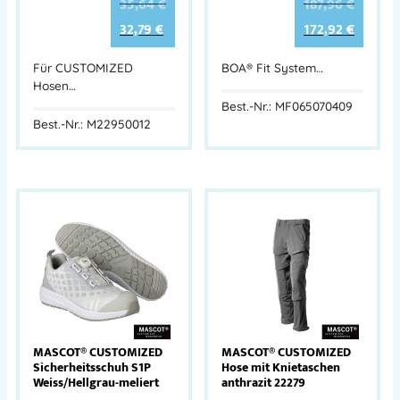
35,64
€
187,96
€
32,79
€
172,92
€
Für CUSTOMIZED
BOA® Fit System…
Hosen…
Best.-Nr.: MF065070409
Best.-Nr.: M22950012
MASCOT® CUSTOMIZED
MASCOT® CUSTOMIZED
Sicherheitsschuh S1P
Hose mit Knietaschen
Weiss/Hellgrau-meliert
anthrazit 22279