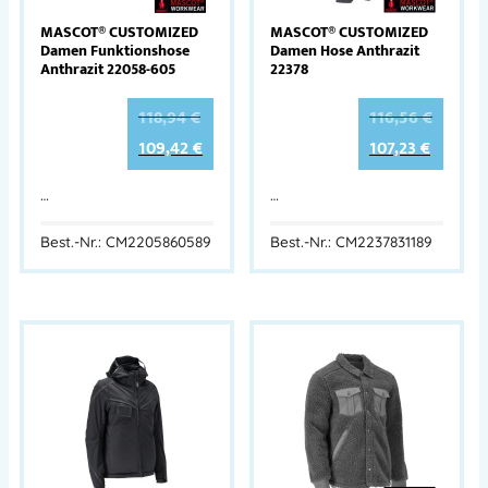
MASCOT® CUSTOMIZED
MASCOT® CUSTOMIZED
Damen Funktionshose
Damen Hose Anthrazit
Anthrazit 22058-605
22378
118,94
€
116,56
€
109,42
€
107,23
€
…
…
Best.-Nr.: CM2205860589
Best.-Nr.: CM2237831189