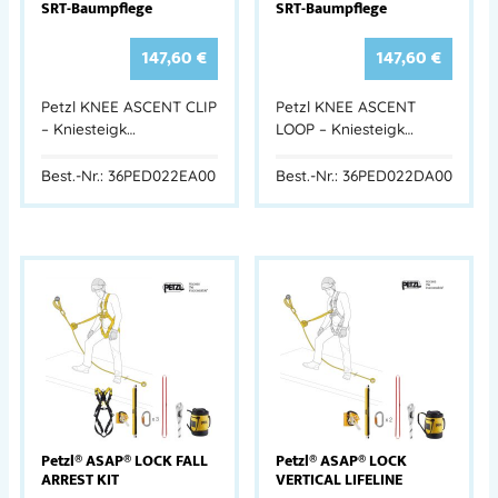
SRT-Baumpflege
SRT-Baumpflege
147,60
€
147,60
€
Petzl KNEE ASCENT CLIP
Petzl KNEE ASCENT
– Kniesteigk…
LOOP – Kniesteigk…
Best.-Nr.: 36PED022EA00
Best.-Nr.: 36PED022DA00
Petzl® ASAP® LOCK FALL
Petzl® ASAP® LOCK
ARREST KIT
VERTICAL LIFELINE