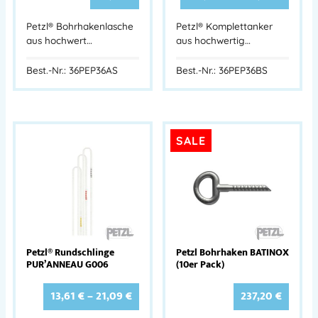
Petzl® Bohrhakenlasche
Petzl® Komplettanker
aus hochwert…
aus hochwertig…
Best.-Nr.: 36PEP36AS
Best.-Nr.: 36PEP36BS
SALE
Petzl® Rundschlinge
Petzl Bohrhaken BATINOX
PUR’ANNEAU G006
(10er Pack)
13,61
€
–
21,09
€
237,20
€