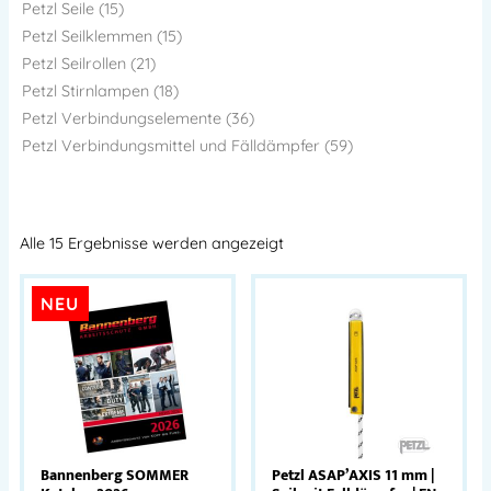
Petzl Seile (15)
Petzl Seilklemmen (15)
Petzl Seilrollen (21)
Petzl Stirnlampen (18)
Petzl Verbindungselemente (36)
Petzl Verbindungsmittel und Fälldämpfer (59)
Alle 15 Ergebnisse werden angezeigt
NEU
Bannenberg SOMMER
Petzl ASAP’AXIS 11 mm |