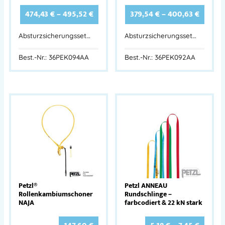
474,43
€
–
495,52
€
379,54
€
–
400,63
€
Absturzsicherungsset…
Absturzsicherungsset…
Best.-Nr.: 36PEK094AA
Best.-Nr.: 36PEK092AA
Petzl®
Petzl ANNEAU
Rollenkambiumschoner
Rundschlinge –
NAJA
farbcodiert & 22 kN stark