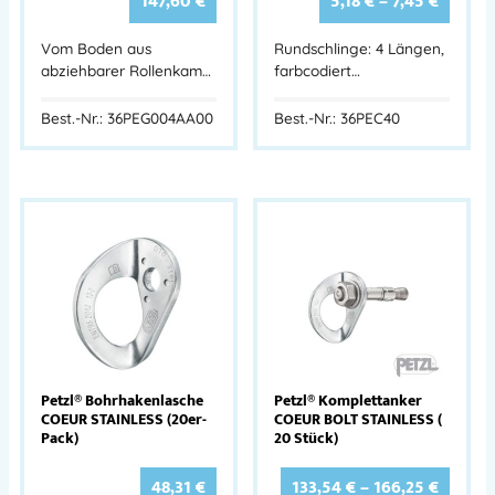
147,60
€
5,18
€
–
7,45
€
Vom Boden aus
Rundschlinge: 4 Längen,
abziehbarer Rollenkam…
farbcodiert…
Best.-Nr.: 36PEG004AA00
Best.-Nr.: 36PEC40
Petzl® Bohrhakenlasche
Petzl® Komplettanker
COEUR STAINLESS (20er-
COEUR BOLT STAINLESS (
Pack)
20 Stück)
48,31
€
133,54
€
–
166,25
€