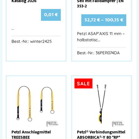
Katalog 2026
Seil mit Falldämpfer | EN
353-2
0,01
€
52,72
€
–
100,15
€
…
Petzl ASAP’AXIS 11 mm –
halbstatisc…
Best.-Nr.: winter2425
Best.-Nr.: 36PER074DA
SALE
Petzl Anschlagmittel
Petzl® Verbindungsmittel
TREESBEE
ABSORBICA®-Y 80 *RP*