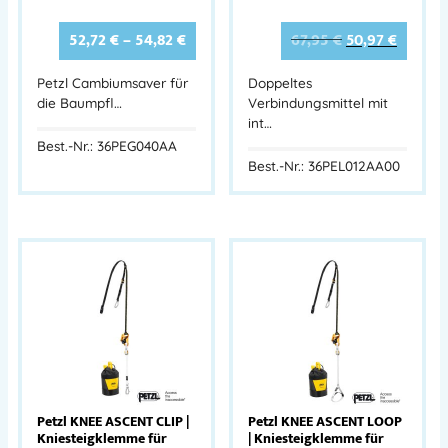
52,72
€
–
54,82
€
67,95
€
50,97
€
Petzl Cambiumsaver für
Doppeltes
die Baumpfl…
Verbindungsmittel mit
int…
Best.-Nr.: 36PEG040AA
Best.-Nr.: 36PEL012AA00
Petzl KNEE ASCENT CLIP |
Petzl KNEE ASCENT LOOP
Kniesteigklemme für
| Kniesteigklemme für