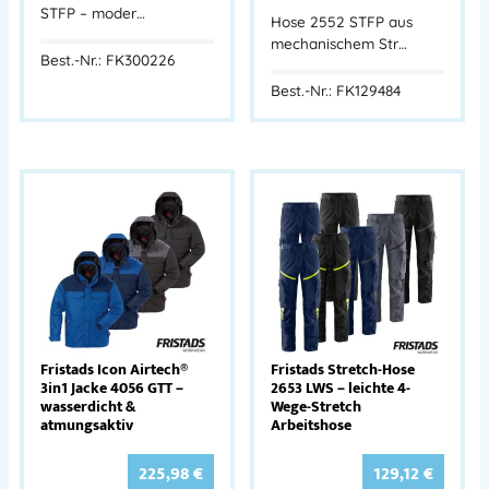
STFP – moder…
Hose 2552 STFP aus
mechanischem Str…
Best.-Nr.: FK300226
Best.-Nr.: FK129484
Fristads Icon Airtech®
Fristads Stretch-Hose
3in1 Jacke 4056 GTT –
2653 LWS – leichte 4-
wasserdicht &
Wege-Stretch
atmungsaktiv
Arbeitshose
225,98
€
129,12
€