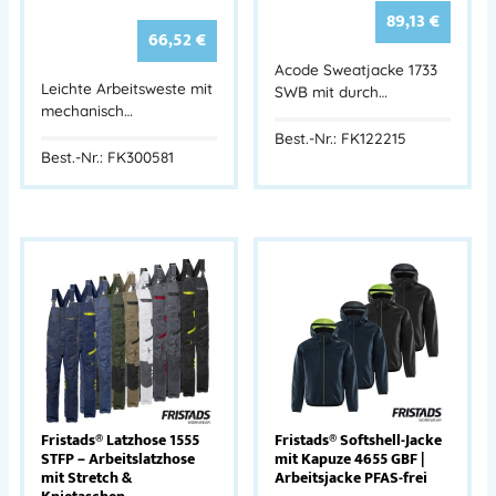
89,13
€
66,52
€
Acode Sweatjacke 1733
Leichte Arbeitsweste mit
SWB mit durch…
mechanisch…
Best.-Nr.: FK122215
Best.-Nr.: FK300581
Fristads® Latzhose 1555
Fristads® Softshell-Jacke
STFP – Arbeitslatzhose
mit Kapuze 4655 GBF |
mit Stretch &
Arbeitsjacke PFAS-frei