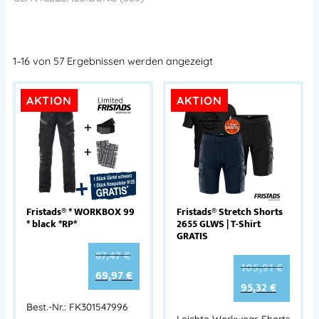
1–16 von 57 Ergebnissen werden angezeigt
AKTION
AKTION
Fristads® * WORKBOX 99
Fristads® Stretch Shorts
* black *RP*
2655 GLWS | T-Shirt
GRATIS
87,47
€
105,91
€
69,97
€
95,32
€
Best.-Nr.: FK301547996
Leichte Workwear-Shorts