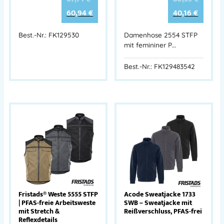
60,94
€
40,16
€
Best.-Nr.: FK129530
Damenhose 2554 STFP
mit femininer P…
Best.-Nr.: FK129483542
Fristads® Weste 5555 STFP
Acode Sweatjacke 1733
| PFAS-freie Arbeitsweste
SWB – Sweatjacke mit
mit Stretch &
Reißverschluss, PFAS-frei
Reflexdetails