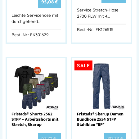
95,08
€
Service Stretch-Hose
Leichte Servicehose mit
2700 PLW mit 4…
durchgehend…
Best.-Nr.: FK126515
Best.-Nr.: FK301629
SALE
Fristads® Shorts 2562
Fristads® Skarup Damen
STFP – Arbeitsshorts mit
Bundhose 2554 STFP
Stretch, Skarup
Stahlblau *RP*
67,71
€
80,33
€