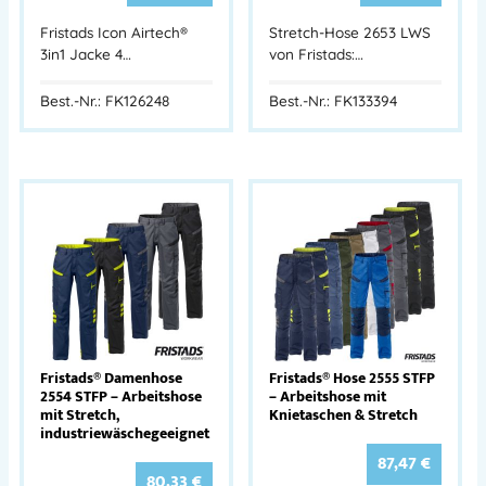
Fristads Icon Airtech®
Stretch-Hose 2653 LWS
3in1 Jacke 4…
von Fristads:…
Best.-Nr.: FK126248
Best.-Nr.: FK133394
Fristads® Damenhose
Fristads® Hose 2555 STFP
2554 STFP – Arbeitshose
– Arbeitshose mit
mit Stretch,
Knietaschen & Stretch
industriewäschegeeignet
87,47
€
80,33
€