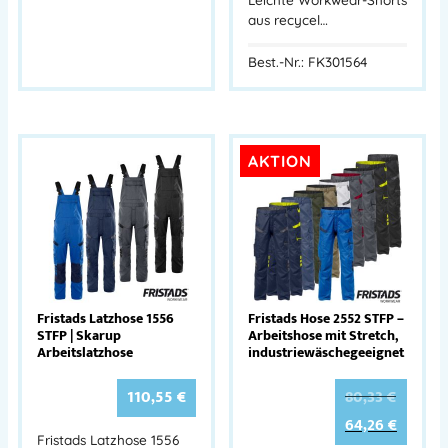
aus recycel…
Best.-Nr.: FK301564
AKTION
Fristads Latzhose 1556
Fristads Hose 2552 STFP –
STFP | Skarup
Arbeitshose mit Stretch,
Arbeitslatzhose
industriewäschegeeignet
110,55
€
80,33
€
64,26
€
Fristads Latzhose 1556