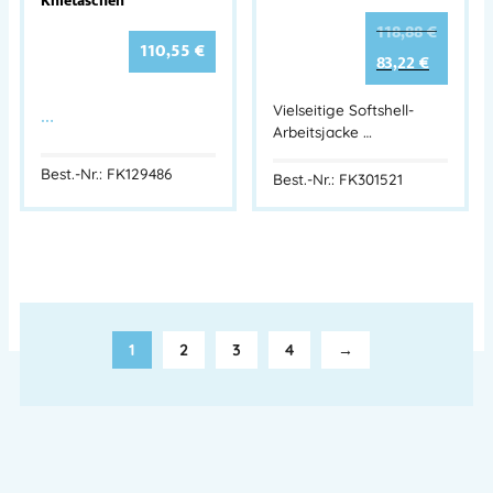
Knietaschen
118,88
€
110,55
€
83,22
€
…
Vielseitige Softshell-
Arbeitsjacke …
Best.-Nr.: FK129486
Best.-Nr.: FK301521
1
2
3
4
→