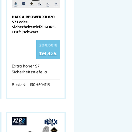
HAIX AIRPOWER XR 820 |
S7 Leder-
Sicherheitsstiefel GORE-
TEX® | schwarz
204,68
€
194,45
€
Extra hoher S7
Sicherheitsstiefel a…
Best.-Nr.: 130H604113