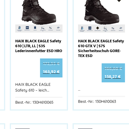
HAIX BLACK EAGLE Safety
HAIX BLACK EAGLE Safety
610 | LTR, LL | S3S
610 GTX V | S7S
Lederinnenfutter ESD HRO
Sicherheitsschuh GORE-
TEX ESD
172,55
€
166,60
€
163,92
€
158,27
€
HAIX BLACK EAGLE
…
Safety 610 – leich…
Best.-Nr.: 130H610063
Best.-Nr.: 130H610065