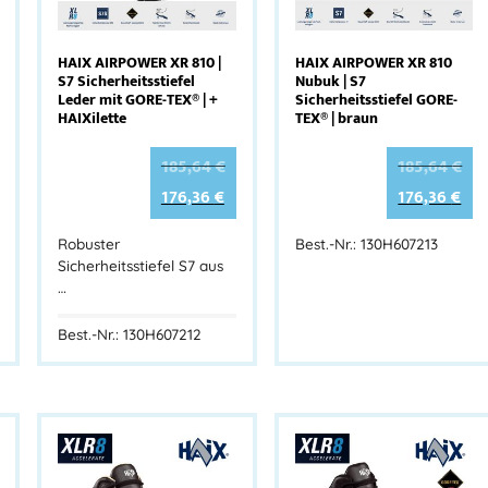
HAIX AIRPOWER XR 810 |
HAIX AIRPOWER XR 810
S7 Sicherheitsstiefel
Nubuk | S7
Leder mit GORE-TEX® | +
Sicherheitsstiefel GORE-
HAIXilette
TEX® | braun
185,64
€
185,64
€
176,36
€
176,36
€
Robuster
Best.-Nr.: 130H607213
Sicherheitsstiefel S7 aus
…
Best.-Nr.: 130H607212