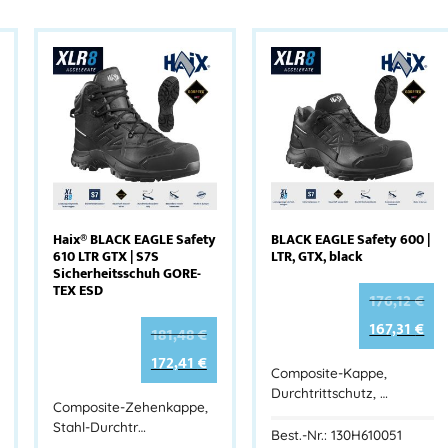
Haix® BLACK EAGLE Safety
BLACK EAGLE Safety 600 |
610 LTR GTX | S7S
LTR, GTX, black
Sicherheitsschuh GORE-
TEX ESD
176,12
€
167,31
€
181,48
€
172,41
€
Composite-Kappe,
Durchtrittschutz, …
Composite-Zehenkappe,
Stahl-Durchtr…
Best.-Nr.: 130H610051