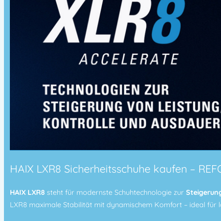
HAIX LXR8 Sicherheitsschuhe kaufen – REF
HAIX LXR8
steht für modernste Schuhtechnologie zur
Steigerun
LXR8 maximale Stabilität mit dynamischem Komfort – ideal für l