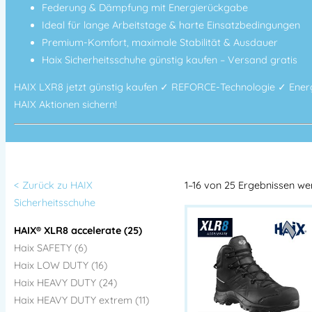
Federung & Dämpfung mit Energierückgabe
Ideal für lange Arbeitstage & harte Einsatzbedingungen
Premium-Komfort, maximale Stabilität & Ausdauer
Haix Sicherheitsschuhe günstig kaufen – Versand gratis
HAIX LXR8 jetzt günstig kaufen ✓ REFORCE-Technologie ✓ Ene
HAIX Aktionen sichern!
< Zurück zu HAIX
1–16 von 25 Ergebnissen w
Sicherheitsschuhe
HAIX® XLR8 accelerate (25)
Haix SAFETY (6)
Haix LOW DUTY (16)
Haix HEAVY DUTY (24)
Haix HEAVY DUTY extrem (11)