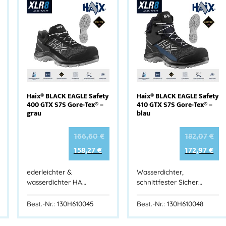
Haix® BLACK EAGLE Safety
Haix® BLACK EAGLE Safety
400 GTX S7S Gore-Tex® –
410 GTX S7S Gore-Tex® –
grau
blau
166,60
€
182,07
€
158,27
€
172,97
€
ederleichter &
Wasserdichter,
wasserdichter HA…
schnittfester Sicher…
Best.-Nr.: 130H610045
Best.-Nr.: 130H610048