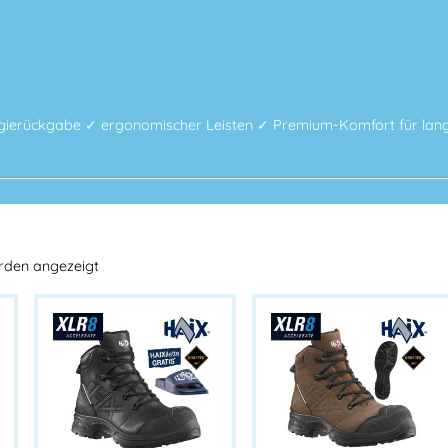
rgierückgabe ✓ ergonomischer Leisten ✓ Premium-Komfort für lan
erden angezeigt