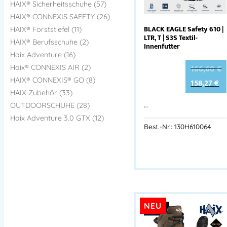
HAIX® Sicherheitsschuhe (57)
HAIX® CONNEXIS SAFETY (26)
BLACK EAGLE Safety 610 |
HAIX® Forststiefel (11)
LTR, T | S3S Textil-
HAIX® Berufsschuhe (2)
Innenfutter
Haix Adventure (16)
166,60
€
Haix® CONNEXIS AIR (2)
HAIX® CONNEXIS® GO (8)
158,27
€
HAIX Zubehör (33)
…
OUTDOORSCHUHE (28)
Haix Adventure 3.0 GTX (12)
Best.-Nr.: 130H610064
NEU