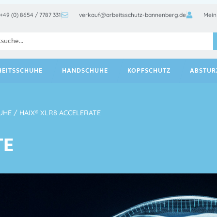
+49 (0) 8654 / 7787 331
verkauf@arbeitsschutz-bannenberg.de
Mein
HEITSSCHUHE
HANDSCHUHE
KOPFSCHUTZ
ABSTUR
UHE
/ HAIX® XLR8 ACCELERATE
TE