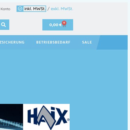
inkl. MWSt.
/
exkl. MWSt.
 Konto
0
0,00
€
ZSICHERUNG
BETRIEBSBEDARF
SALE