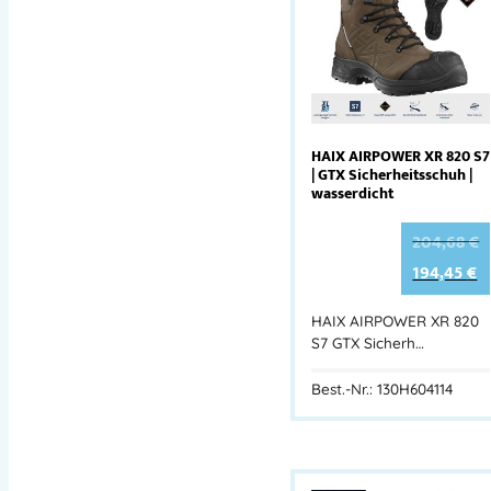
HAIX AIRPOWER XR 820 S7
| GTX Sicherheitsschuh |
wasserdicht
204,68
€
194,45
€
HAIX AIRPOWER XR 820
S7 GTX Sicherh…
Best.-Nr.: 130H604114