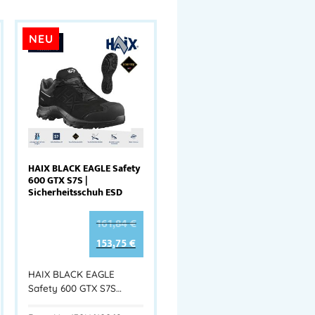
NEU
HAIX BLACK EAGLE Safety
600 GTX S7S |
Sicherheitsschuh ESD
161,84
€
153,75
€
HAIX BLACK EAGLE
Safety 600 GTX S7S…