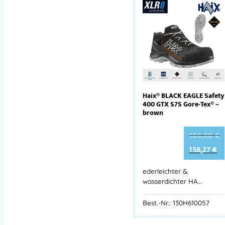
Haix® BLACK EAGLE Safety
400 GTX S7S Gore-Tex® –
brown
166,60
€
158,27
€
ederleichter &
wasserdichter HA…
Best.-Nr.: 130H610057