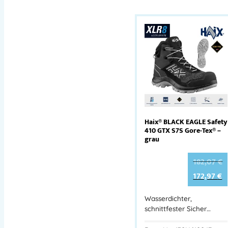
Haix® BLACK EAGLE Safety
410 GTX S7S Gore-Tex® –
grau
182,07
€
172,97
€
Wasserdichter,
schnittfester Sicher…