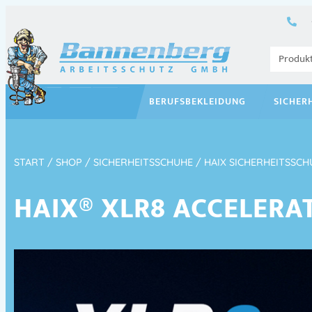
BERUFSBEKLEIDUNG
SICHER
START
/
SHOP
/
SICHERHEITSSCHUHE
/
HAIX SICHERHEITSSCH
HAIX® XLR8 ACCELERA