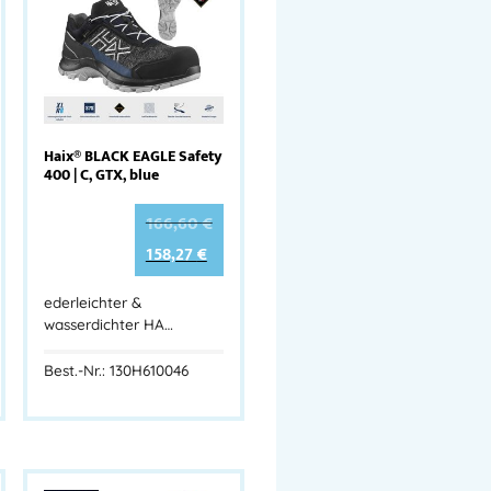
Haix® BLACK EAGLE Safety
400 | C, GTX, blue
166,60
€
158,27
€
ederleichter &
wasserdichter HA…
Best.-Nr.: 130H610046