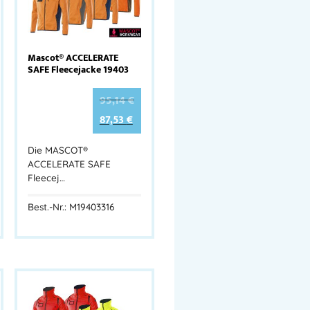
Mascot® ACCELERATE
SAFE Fleecejacke 19403
95,14
€
87,53
€
Die MASCOT®
ACCELERATE SAFE
Fleecej…
Best.-Nr.: M19403316