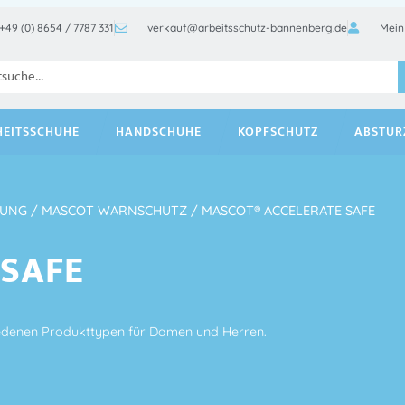
+49 (0) 8654 / 7787 331
verkauf@arbeitsschutz-bannenberg.de
Mein
HEITSSCHUHE
HANDSCHUHE
KOPFSCHUTZ
ABSTUR
DUNG
/
MASCOT WARNSCHUTZ
/ MASCOT® ACCELERATE SAFE
 SAFE
edenen Produkttypen für Damen und Herren.