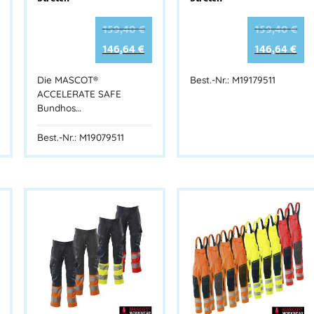
159,40
€
159,40
€
146,64
€
146,64
€
Die MASCOT®
Best.-Nr.: M19179511
ACCELERATE SAFE
Bundhos…
Best.-Nr.: M19079511