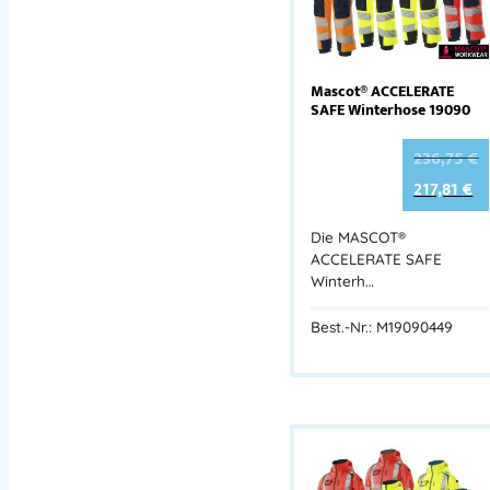
Mascot® ACCELERATE
SAFE Winterhose 19090
236,75
€
217,81
€
Die MASCOT®
ACCELERATE SAFE
Winterh…
Best.-Nr.: M19090449