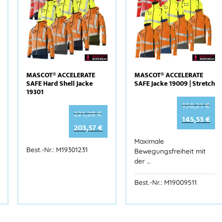
MASCOT® ACCELERATE
MASCOT® ACCELERATE
SAFE Hard Shell Jacke
SAFE Jacke 19009 | Stretch
19301
158,21
€
221,28
€
145,55
€
203,57
€
Maximale
Best.-Nr.: M19301231
Bewegungsfreiheit mit
der …
Best.-Nr.: M19009511