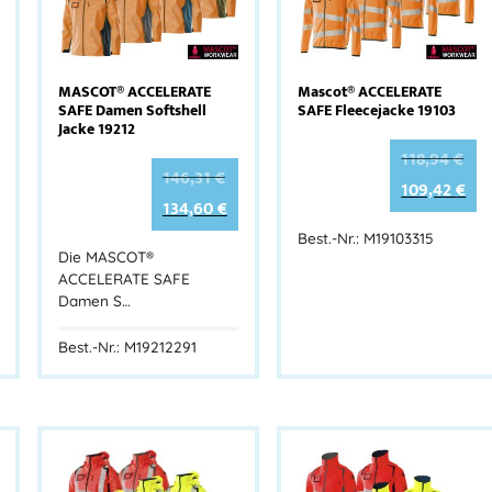
MASCOT® ACCELERATE
Mascot® ACCELERATE
SAFE Damen Softshell
SAFE Fleecejacke 19103
Jacke 19212
118,94
€
146,31
€
109,42
€
134,60
€
Best.-Nr.: M19103315
Die MASCOT®
ACCELERATE SAFE
Damen S…
Best.-Nr.: M19212291