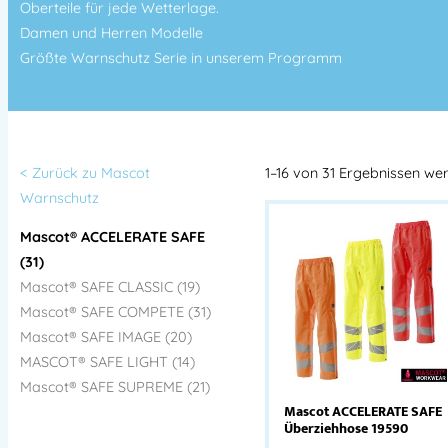
Oberteile für jede Wetterlage.
Damen und Herren Modelle
Größte Warnschutz Serie in unserem Programm
< Zurück zu Mascot
1–16 von 31 Ergebnissen we
Warnschutz
Mascot® ACCELERATE SAFE
(31)
Mascot® SAFE CLASSIC (19)
Mascot® SAFE COMPETE (31)
Mascot® SAFE IMAGE (20)
MASCOT® SAFE LIGHT (14)
Mascot® SAFE SUPREME (21)
Mascot ACCELERATE SAFE
Überziehhose 19590