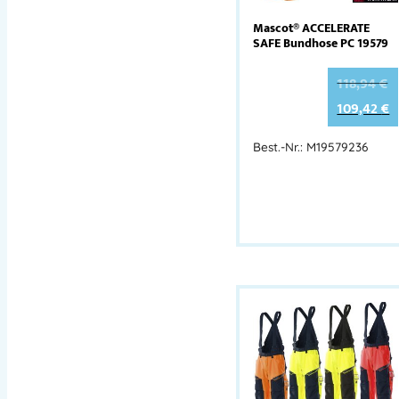
Mascot® ACCELERATE
SAFE Bundhose PC 19579
118,94
€
109,42
€
Best.-Nr.: M19579236