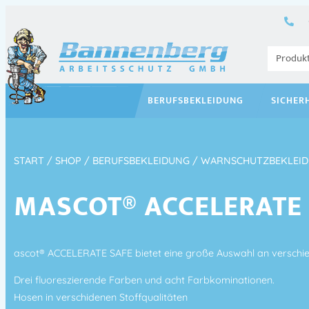
BERUFSBEKLEIDUNG
SICHER
START
/
SHOP
/
BERUFSBEKLEIDUNG
/
WARNSCHUTZBEKLEI
MASCOT® ACCELERATE
ascot® ACCELERATE SAFE bietet eine große Auswahl an verschi
Drei fluoreszierende Farben und acht Farbkominationen.
Hosen in verschidenen Stoffqualitäten