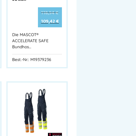
118,94
€
109,42
€
Die MASCOT®
ACCELERATE SAFE
Bundhos…
Best.-Nr.: M19379236