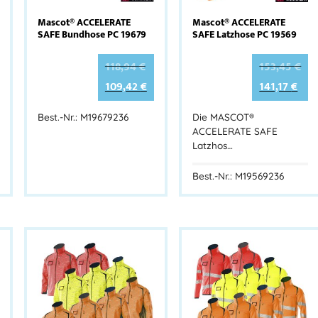
Mascot® ACCELERATE
Mascot® ACCELERATE
SAFE Bundhose PC 19679
SAFE Latzhose PC 19569
118,94
€
153,45
€
109,42
€
141,17
€
Best.-Nr.: M19679236
Die MASCOT®
ACCELERATE SAFE
Latzhos…
Best.-Nr.: M19569236