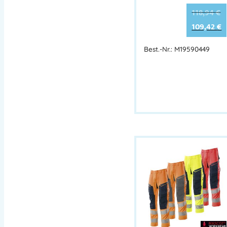
118,94
€
109,42
€
Best.-Nr.: M19590449