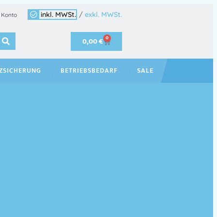
inkl. MWSt.
/
exkl. MWSt.
 Konto
0
0,00
€
ZSICHERUNG
BETRIEBSBEDARF
SALE