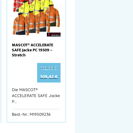
MASCOT® ACCELERATE
SAFE Jacke PC 19509 –
Stretch
118,94
€
109,42
€
Die MASCOT®
ACCELERATE SAFE Jacke
P…
Best.-Nr.: M19509236