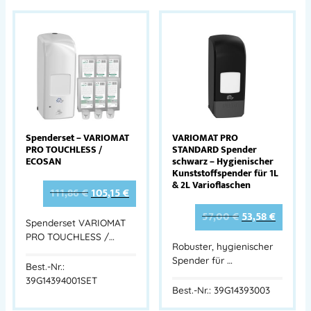
Spenderset – VARIOMAT
VARIOMAT PRO
PRO TOUCHLESS /
STANDARD Spender
ECOSAN
schwarz – Hygienischer
Kunststoffspender für 1L
& 2L Varioflaschen
111,86
€
105,15
€
57,00
€
53,58
€
Spenderset VARIOMAT
PRO TOUCHLESS /…
Robuster, hygienischer
Spender für …
Best.-Nr.:
39G14394001SET
Best.-Nr.: 39G14393003