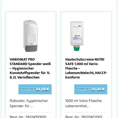
VARIOMAT PRO
Hautschutzcreme NUTRI
STANDARD Spender weiß
SAFE 1.000 ml Vario-
– Hygienischer
Flasche –
Kunststoffspender für 1L
Lebensmittelecht, HACCP-
& 2L Varioflaschen
konform
57,00
€
53,58
€
35,58
€
33,45
€
Robuster, hygienischer
1000 ml Vario-Flasche.
Spender für …
Lebensmittel…
Best.-Nr.: 39G14393001
Best.-Nr.: 39G13457007