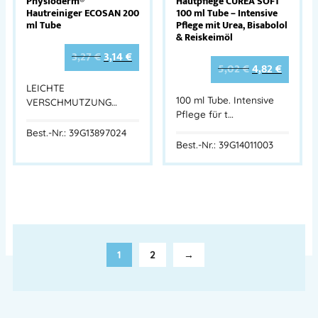
Physioderm®
Hautpflege CUREA SOFT
Hautreiniger ECOSAN 200
100 ml Tube – Intensive
ml Tube
Pflege mit Urea, Bisabolol
& Reiskeimöl
3,27
€
3,14
€
5,02
€
4,82
€
LEICHTE
100 ml Tube. Intensive
VERSCHMUTZUNG…
Pflege für t…
Best.-Nr.: 39G13897024
Best.-Nr.: 39G14011003
1
2
→