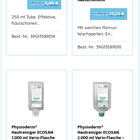
3,63
€
3,49
€
18,33
€
17,23
€
250 ml Tube. Effektive,
hautschonen…
Mit weichen Rizinus-
Wachsperlen. En…
Best.-Nr.: 39G13589014
Best.-Nr.: 39G13589010
Physioderm®
Physioderm®
Hautreiniger ECOSAN
Hautreiniger ECOSAN
1.000 ml Vario-Flasche
2.000 ml Vario-Flasche –