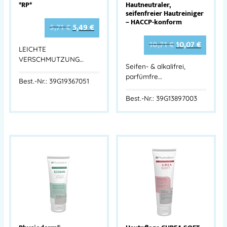
*RP*
Hautneutraler,
seifenfreier Hautreiniger
– HACCP-konform
5,71
€
5,49
€
10,71
€
10,07
€
LEICHTE
VERSCHMUTZUNG…
Seifen- & alkalifrei,
parfümfre…
Best.-Nr.: 39G19367051
Best.-Nr.: 39G13897003