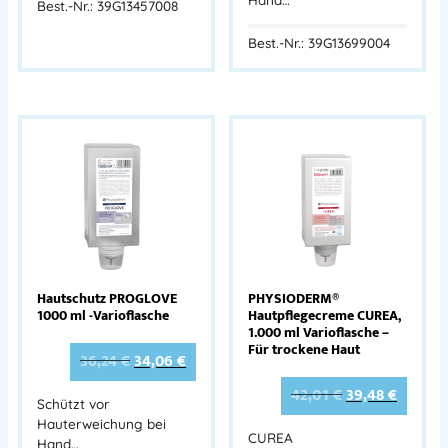
Best.-Nr.: 39G13457008
Best.-Nr.: 39G13699004
Hautschutz PROGLOVE
PHYSIODERM®
1000 ml -Varioflasche
Hautpflegecreme CUREA,
1.000 ml Varioflasche –
Für trockene Haut
36,24
€
34,06
€
42,01
€
39,48
€
Schützt vor
Hauterweichung bei
CUREA
Hand…