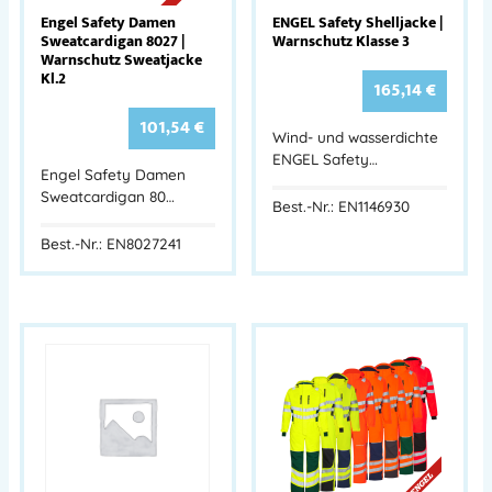
Engel Safety Damen
ENGEL Safety Shelljacke |
Sweatcardigan 8027 |
Warnschutz Klasse 3
Warnschutz Sweatjacke
Kl.2
165,14
€
101,54
€
Wind- und wasserdichte
ENGEL Safety…
Engel Safety Damen
Sweatcardigan 80…
Best.-Nr.: EN1146930
Best.-Nr.: EN8027241