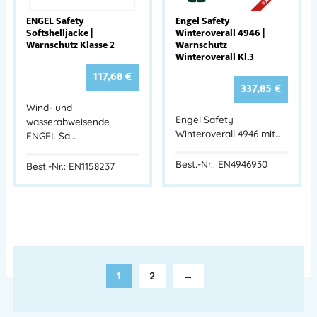
ENGEL Safety
Engel Safety
Softshelljacke |
Winteroverall 4946 |
Warnschutz Klasse 2
Warnschutz
Winteroverall Kl.3
117,68
€
337,85
€
Wind- und
Engel Safety
wasserabweisende
Winteroverall 4946 mit…
ENGEL Sa…
Best.-Nr.: EN4946930
Best.-Nr.: EN1158237
1
2
→