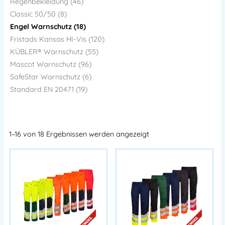
Regenbekleidung (46)
Classic 50/50 (8)
Engel Warnschutz (18)
Fristads Kansas HI-Vis (120)
KÜBLER® Warnschutz (55)
Mascot Warnschutz (96)
SafeStar Warnschutz (6)
Standard EN 20471 (19)
1–16 von 18 Ergebnissen werden angezeigt