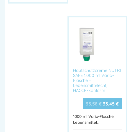
✔ Umweltfreundliche, ergiebige Rezeptur
✔ Für berührungslose VARIOMAT® Spendersysteme geeignet
Technische Daten:
Merkmal
Beschreibung
Produktname
Physioderm® ECOSAN Hautreiniger
Gebindegröße
1.000 ml Vario-Flasche
Produkttyp
Flüssigreiniger / Waschsyndet
pH-Wert
Hautneutral
Hautschutzcreme NUTRI
SAFE 1.000 ml Vario-
Farbe / Duft
Klar / parfümfrei
Flasche –
Lebensmittelecht,
Frei von
Seife, Alkalien, Farbstoffen
HACCP-konform
Zertifizierung
HACCP-konform
Hersteller
Physioderm®
35,58
€
33,45
€
Artikelnummer:
39G19367051
Kategorien:
HSP KfZ Werkstatt
,
1000 ml Vario-Flasche.
Lebensmittel…
HSP Büro
,
HSP Dachdecker
,
HSP Elektro
,
HSP Frisör und
Kosmetik
,
HSP Gartenbau
,
HSP Gebäudereiniger
,
HSP