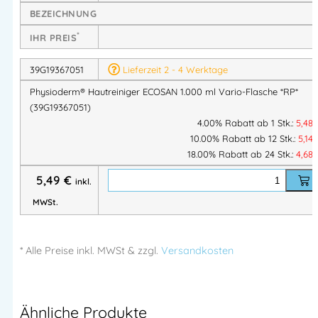
BEZEICHNUNG
Produkteigenschaften:
*
IHR PREIS
Milde Reinigung:
39G19367051
Lieferzeit 2 - 4 Werktage
Seifen- und alkalifreies Waschsyndet für
schonende Hautpflege
Physioderm® Hautreiniger ECOSAN 1.000 ml Vario-Flasche *RP*
Hautfreundlich & neutral:
(39G19367051)
4.00% Rabatt ab 1 Stk.:
5,48
Hautneutraler pH-Wert, ohne Parfüm oder
10.00% Rabatt ab 12 Stk.:
5,14
Farbstoffe
18.00% Rabatt ab 24 Stk.:
4,68
Hochwertige Inhaltsstoffe:
Waschaktive Substanzen mit hervorragender
5,49
€
inkl.
Hautverträglichkeit
MWSt.
HACCP-konform:
Ideal für den Einsatz im
Lebensmittelbereich
und
in
hygienisch sensiblen Branchen
* Alle Preise
inkl.
MWSt & zzgl.
Versandkosten
Effiziente Anwendung:
Passend für alle
1.000 ml Vario-Flaschen-
Spendersysteme (PGP)
Ähnliche Produkte