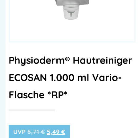
Physioderm® Hautreiniger
ECOSAN 1.000 ml Vario-
Flasche *RP*
5,71
€
5,49
€