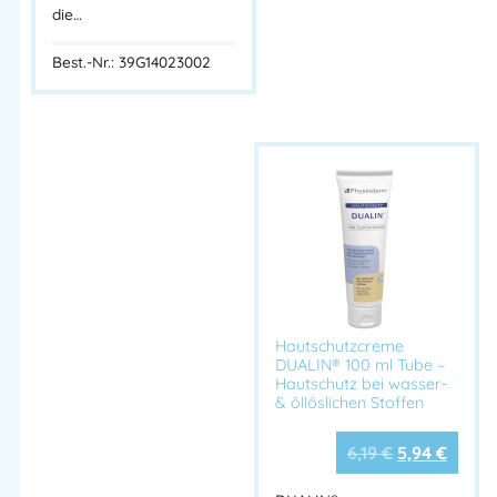
die…
Best.-Nr.: 39G14023002
Hautschutzcreme
DUALIN® 100 ml Tube –
Hautschutz bei wasser-
& öllöslichen Stoffen
6,19
€
5,94
€