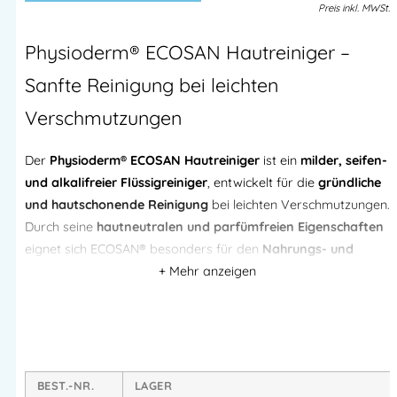
Preis
inkl.
MWSt.
Physioderm® ECOSAN Hautreiniger –
Sanfte Reinigung bei leichten
Verschmutzungen
Der
Physioderm® ECOSAN Hautreiniger
ist ein
milder, seifen-
und alkalifreier Flüssigreiniger
, entwickelt für die
gründliche
und hautschonende Reinigung
bei leichten Verschmutzungen.
Durch seine
hautneutralen und parfümfreien Eigenschaften
eignet sich ECOSAN® besonders für den
Nahrungs- und
Genussmittelbereich
sowie alle Bereiche mit hohen
hygienischen Anforderungen.
Dank seiner
hervorragenden Hautverträglichkeit
ist der
Reiniger ideal für die tägliche Anwendung – auch bei
empfindlicher Haut.
BEST.-NR.
LAGER