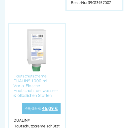
Best.-Nr.: 39G13457007
Gerüstbauer
,
HSP Kantine
,
HSP Labor
,
HSP Maler und
Lackierer
,
HSP Lebensmittelindustrie
,
HSP Metallbau
,
HSP
Sanitär und Heizung
,
HSP Schornsteinfeger
,
HSP Tischlerei
,
HSP Zahntechniker
,
HSP Zimmerei
,
HSP Schweißerwerkstatt
,
NACHFÜLLUNGEN
,
VARIOMAT PRO TOUCHLESS
,
Hautschutzprogramm
,
HAUTREINIGUNG
,
Hautreinigung -
Leichte Verschmutzung
,
Hautschutz-Pläne
,
SPENDER /
NACHFÜLLUNGEN
Hautschutzcreme
Herstellerinformationen
DUALIN® 1.000 ml
Vario-Flasche –
Hersteller:
Hautschutz bei wasser-
Peter GREVEN Hautschutz
& öllöslichen Stoffen
GmbH & Co. KG
Herstelleranschrift:
49,03
€
46,09
€
Adresse:
Procter & Gamble Str. 26
DUALIN®
53881 Euskirchen – DEUTSCHLAND
Hautschutzcreme schützt
Mehr Information E-Mail: info@bannenberg.at