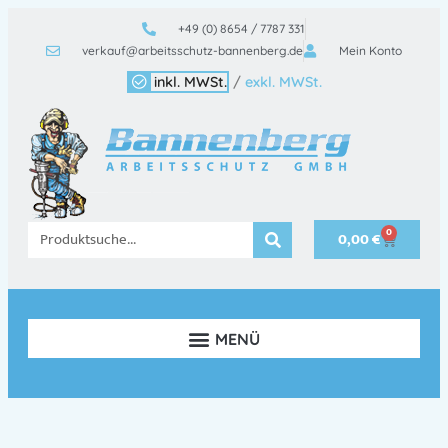
+49 (0) 8654 / 7787 331
verkauf@arbeitsschutz-bannenberg.de
Mein Konto
inkl. MWSt.
/
exkl. MWSt.
0
0,00
€