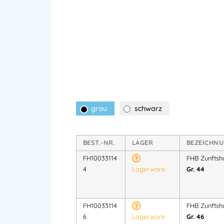
grau
schwarz
BEST.-NR.
LAGER
BEZEICHN
FH10033114
FHB Zunftsh
4
Lagerware
Gr. 44
FH10033114
FHB Zunftsh
6
Lagerware
Gr. 46