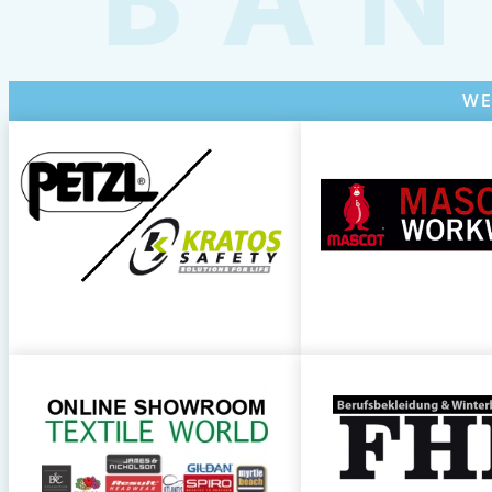
BAN
WE