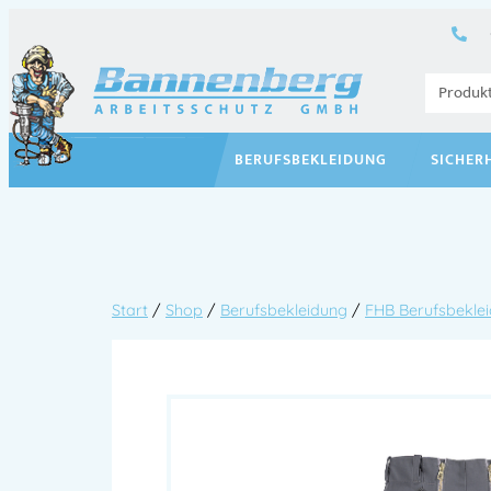
BERUFSBEKLEIDUNG
SICHER
Start
/
Shop
/
Berufsbekleidung
/
FHB Berufsbekle