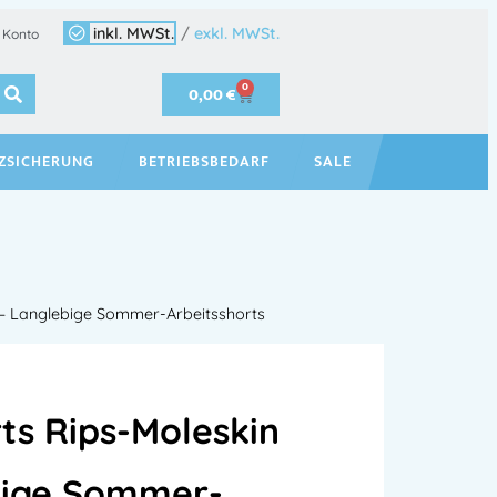
inkl. MWSt.
/
exkl. MWSt.
 Konto
0
0,00
€
ZSICHERUNG
BETRIEBSBEDARF
SALE
– Langlebige Sommer-Arbeitsshorts
ts Rips-Moleskin
bige Sommer-