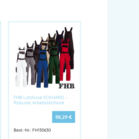
FHB Latzhose ECKHARD –
Robuste Arbeitslatzhose
98,29
€
Best.-Nr.: FH130630