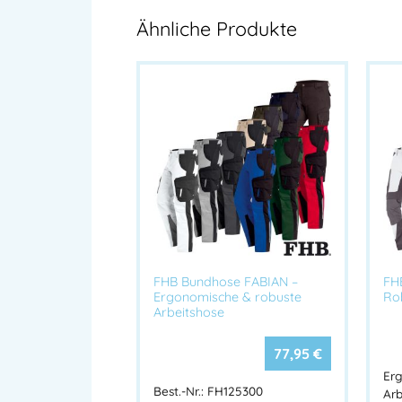
Ähnliche Produkte
FHB Bundhose FABIAN –
FH
Ergonomische & robuste
Rob
Arbeitshose
77,95
€
Erg
Best.-Nr.: FH125300
Arb