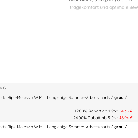
Tragekomfort und optimale Bew
Arbeitstagen oder intensiven Arbe
Dank der
längeren Seitenlänge 
Shorts zusätzlichen Schutz, ohne
praktische
Zollstocktaschen
rund
die Shorts ideal für
Handwerk, Ba
Eigenschaften:
Material:
100 % Baumwolle, 
langlebig
UNG
Zunft-Design:
traditionell, f
orts Rips-Moleskin WIM – Langlebige Sommer-Arbeitsshorts /
grau
/
Taschen:
Zwei Zollstocktas
Seitenlänge:
48 cm bei Größe
12.00% Rabatt ab 1 Stk.:
54,35
€
Schutz
24.00% Rabatt ab 5 Stk.:
46,94
€
orts Rips-Moleskin WIM – Langlebige Sommer-Arbeitsshorts /
grau
/
Vorteile: