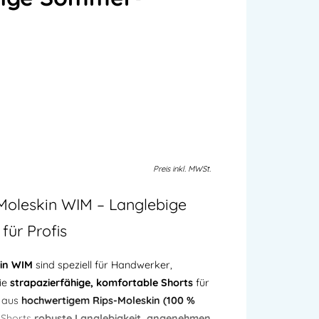
Preis
inkl.
MWSt.
Moleskin WIM – Langlebige
für Profis
kin WIM
sind speziell für Handwerker,
die
strapazierfähige, komfortable Shorts
für
t aus
hochwertigem Rips-Moleskin (100 %
 Shorts
robuste Langlebigkeit, angenehmen