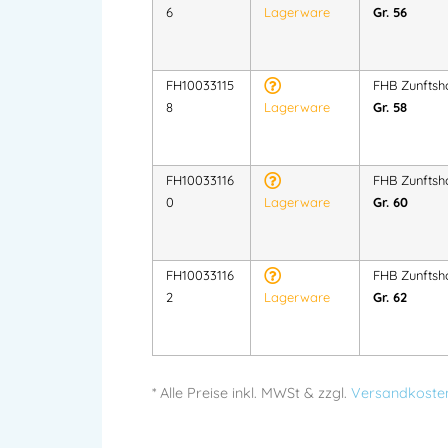
6
Lagerware
Gr. 56
FH10033115
FHB Zunftsh
8
Lagerware
Gr. 58
FH10033116
FHB Zunftsh
0
Lagerware
Gr. 60
FH10033116
FHB Zunftsh
2
Lagerware
Gr. 62
* Alle Preise
inkl.
MWSt & zzgl.
Versandkoste