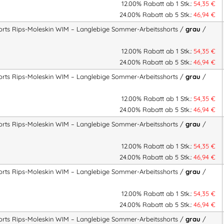
12.00% Rabatt ab 1 Stk.:
54,35
€
✔ Langlebiges Material für harte 
24.00% Rabatt ab 5 Stk.:
46,94
€
✔ Komfortable Passform für une
orts Rips-Moleskin WIM – Langlebige Sommer-Arbeitsshorts /
grau
/
✔ Robuste Verarbeitung und stab
✔ Klassisches Zunftshorts-Design f
12.00% Rabatt ab 1 Stk.:
54,35
€
✔ Ideal für heiße Sommertage, H
24.00% Rabatt ab 5 Stk.:
46,94
€
orts Rips-Moleskin WIM – Langlebige Sommer-Arbeitsshorts /
grau
/
Die
FHB Zunftshorts Rips-Mol
Design mit sommerlicher Funktio
12.00% Rabatt ab 1 Stk.:
54,35
€
die robuste, langlebige und komfo
24.00% Rabatt ab 5 Stk.:
46,94
€
orts Rips-Moleskin WIM – Langlebige Sommer-Arbeitsshorts /
grau
/
FHB Zunftshorts Rips-Moleskin W
12.00% Rabatt ab 1 Stk.:
54,35
€
% Baumwolle für Handwerk, Bau u
24.00% Rabatt ab 5 Stk.:
46,94
€
Zollstocktaschen, langlebig und 
orts Rips-Moleskin WIM – Langlebige Sommer-Arbeitsshorts /
grau
/
FHB Zunftshorts WIM, Rips-Moles
12.00% Rabatt ab 1 Stk.:
54,35
€
Handwerker Shorts, Zunfthose lang
24.00% Rabatt ab 5 Stk.:
46,94
€
Zunftshorts Baumwolle
orts Rips-Moleskin WIM – Langlebige Sommer-Arbeitsshorts /
grau
/