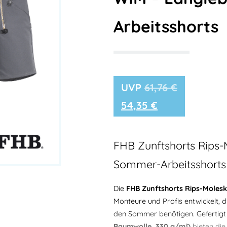
Arbeitsshorts
61,76
€
54,35
€
FHB Zunftshorts Rips-
Sommer-Arbeitsshorts 
Die
FHB Zunftshorts Rips-Moles
Monteure und Profis entwickelt, 
den Sommer benötigen. Gefertig
Baumwolle, 330 g/m²)
bieten die