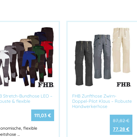
B Stretch-Bundhose LEO –
FHB Zunfthose Zwirn-
uste & flexible
Doppel-Pilot Klaus – Robuste
Handwerkerhose
111,03
€
87,82
€
onomische, flexible
77,28
€
eitshose …