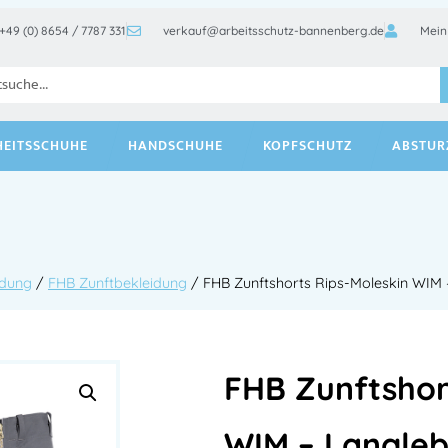
+49 (0) 8654 / 7787 331
verkauf@arbeitsschutz-bannenberg.de
Mein
HEITSSCHUHE
HANDSCHUHE
KOPFSCHUTZ
ABSTUR
idung
/
FHB Zunftbekleidung
/ FHB Zunftshorts Rips-Moleskin WIM 
FHB Zunftshor
WIM – Langle