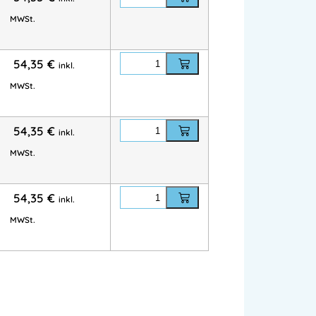
ien:
Zunfthosen
,
FHB Zunftbekleidung
,
FHB
MWSt.
g
,
FHB Shorts
,
Shorts
,
FHB Bundhosen
54,35
€
inkl.
MWSt.
54,35
€
inkl.
MWSt.
54,35
€
inkl.
nnenberg.at
MWSt.