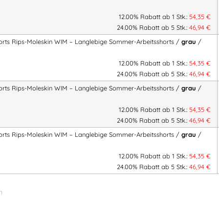
Artikelnummer:
FH10033
Kategor
12.00% Rabatt ab 1 Stk.:
54,35
€
Berufsbekleidung
,
Zunftbekleidun
24.00% Rabatt ab 5 Stk.:
46,94
€
orts Rips-Moleskin WIM – Langlebige Sommer-Arbeitsshorts /
grau
/
12.00% Rabatt ab 1 Stk.:
54,35
€
Herstellerinformationen
24.00% Rabatt ab 5 Stk.:
46,94
€
Hersteller:
orts Rips-Moleskin WIM – Langlebige Sommer-Arbeitsshorts /
grau
/
FHB original GmbH & Co. KG
Herstelleranschrift:
12.00% Rabatt ab 1 Stk.:
54,35
€
Adresse:
Blankenfohrweg 7-9
24.00% Rabatt ab 5 Stk.:
46,94
€
32139 Spenge – DEUTSCHLAN
orts Rips-Moleskin WIM – Langlebige Sommer-Arbeitsshorts /
grau
/
Mehr Information E-Mail: info@ba
12.00% Rabatt ab 1 Stk.:
54,35
€
24.00% Rabatt ab 5 Stk.:
46,94
€
n