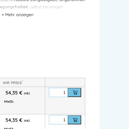
egungsfreiheit
, selbst bei langen
iten.
von 48 cm bei Größe 50
bieten die WIM
 die Bewegungsfreiheit einzuschränken. Zwei
en das funktionale Design ab und machen
u, Montage oder Gartenarbeiten
.
330 g/m² – robust, atmungsaktiv und
*
IHR PREIS
unktional und professionell
54,35
€
inkl.
chen für Werkzeug und Maßstab
 50 – längere Shorts für zusätzlichen
MWSt.
54,35
€
inkl.
MWSt.