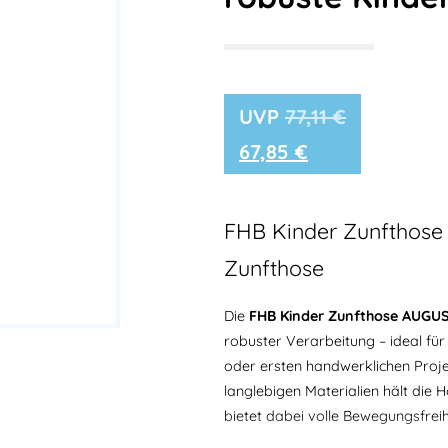
77,11
€
67,85
€
FHB Kinder Zunfthose
Zunfthose
Die
FHB Kinder Zunfthose AUGU
robuster Verarbeitung – ideal fü
oder ersten handwerklichen Proje
langlebigen Materialien hält die
bietet dabei volle Bewegungsfreih