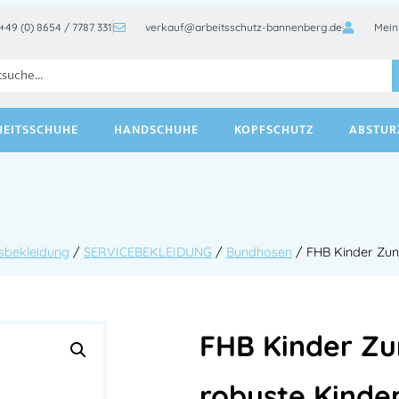
+49 (0) 8654 / 7787 331
verkauf@arbeitsschutz-bannenberg.de
Mein
HEITSSCHUHE
HANDSCHUHE
KOPFSCHUTZ
ABSTUR
sbekleidung
/
SERVICEBEKLEIDUNG
/
Bundhosen
/ FHB Kinder Zun
FHB Kinder Z
robuste Kinde