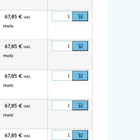
 und perfektem Sitz. Ideal für Spiel, Schule
67,85
€
inkl.
MWSt.
 Kinder, AUGUST Kinderhose, Kinder-
Spiel & Handwerk, FHB Kinder
67,85
€
inkl.
t
MWSt.
orien:
FHB Berufsbekleidung
,
g
,
Bundhosen
,
Handwerkerhosen
,
FHB
67,85
€
inkl.
,
Bundhose
,
FHB Bundhosen
,
Bundhose
,
MWSt.
67,85
€
inkl.
MWSt.
67,85
€
inkl.