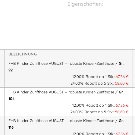
Eigenschaften:
Material:
100 % Baumwolle –
der Haut
Taschen:
1 Zollstocktasche,
Verstärkung:
Doppelknie fü
Details:
Kunstleder-Paspelie
BEZEICHNUNG
Vorteile:
FHB Kinder Zunfthose AUGUST – robuste Kinder-Zunfthose /
Gr.
92
✔ Robuste Kinder-Arbeitskleidung
12.00% Rabatt ab 1 Stk.:
67,86
€
✔ Verstärkte Knie – schützt vor 
24.00% Rabatt ab 5 Stk.:
58,60
€
✔ Klassisches Zunftdesign – idea
FHB Kinder Zunfthose AUGUST – robuste Kinder-Zunfthose /
Gr.
✔ Langlebig & pflegeleicht – für v
104
12.00% Rabatt ab 1 Stk.:
67,86
€
Kombinierbar mit der
FHB Kin
24.00% Rabatt ab 5 Stk.:
58,60
€
Zunftoutfit. Tradition, Qualität u
FHB Kinder Zunfthose AUGUST – robuste Kinder-Zunfthose /
Gr.
116
12.00% Rabatt ab 1 Stk.:
67,86
€
FHB Kinder Zunfthose AUGUST – r