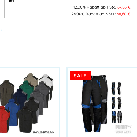
164
Adresse:
12.00% Rabatt ab 1 Stk.:
67,86
€
Blankenfohrweg 7-9
32139 Spenge – DEUTSCHLAN
24.00% Rabatt ab 5 Stk.:
58,60
€
Mehr Information E-Mail: info@ba
n
SALE