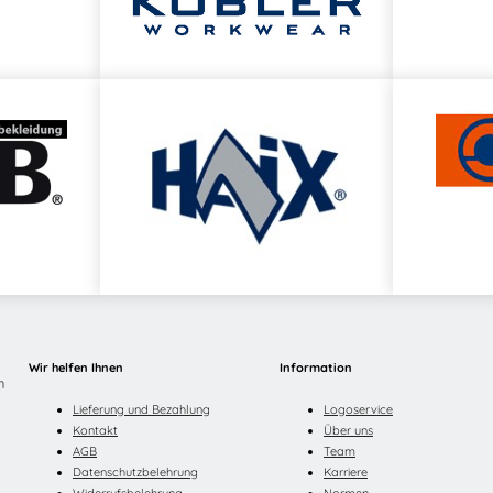
Wir helfen Ihnen
Information
n
Lieferung und Bezahlung
Logoservice
Kontakt
Über uns
AGB
Team
Datenschutzbelehrung
Karriere
Widerrufsbelehrung
Normen