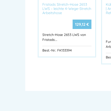
Fristads Stretch-Hose 2653
Kü
LWS – leichte 4-Wege-Stretch
| A
Arbeitshose
Re
129,12
€
Stretch-Hose 2653 LWS von
Fristads:…
Fun
Ar
Best.-Nr.: FK133394
Bes