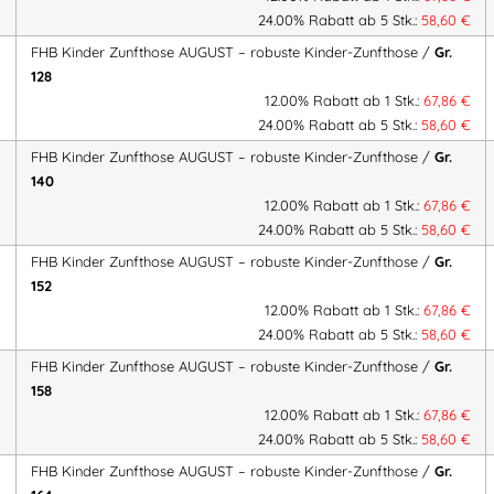
24.00% Rabatt ab 5 Stk.:
58,60
€
mit Doppelknie, klassischem Design
FHB Kinder Zunfthose AUGUST – robuste Kinder-Zunfthose /
Gr.
& Handwerk.
128
12.00% Rabatt ab 1 Stk.:
67,86
€
FHB Kinder Zunfthose, Zunfthose
24.00% Rabatt ab 5 Stk.:
58,60
€
Zunfthose robust, Zunfthose für 
FHB Kinder Zunfthose AUGUST – robuste Kinder-Zunfthose /
Gr.
Arbeitskleidung, Kinder-Zunftoutfi
140
12.00% Rabatt ab 1 Stk.:
67,86
€
Artikelnummer:
FH2018320
Kateg
24.00% Rabatt ab 5 Stk.:
58,60
€
Handwerkerhose
,
KIDS Bekleidun
FHB Kinder Zunfthose AUGUST – robuste Kinder-Zunfthose /
Gr.
Zunftbekleidung
,
Zunftbekleidung
152
Berufsbekleidung
12.00% Rabatt ab 1 Stk.:
67,86
€
24.00% Rabatt ab 5 Stk.:
58,60
€
FHB Kinder Zunfthose AUGUST – robuste Kinder-Zunfthose /
Gr.
158
Herstellerinformationen
12.00% Rabatt ab 1 Stk.:
67,86
€
Hersteller:
24.00% Rabatt ab 5 Stk.:
58,60
€
FHB original GmbH & Co. KG
FHB Kinder Zunfthose AUGUST – robuste Kinder-Zunfthose /
Gr.
Herstelleranschrift: