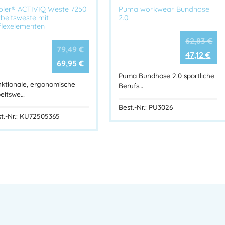
bler® ACTIVIQ Weste 7250
Puma workwear Bundhose
rbeitsweste mit
2.0
flexelementen
62,83
€
79,49
€
47,12
€
69,95
€
Puma Bundhose 2.0 sportliche
ktionale, ergonomische
Berufs…
beitswe…
Best.-Nr.: PU3026
t.-Nr.: KU72505365