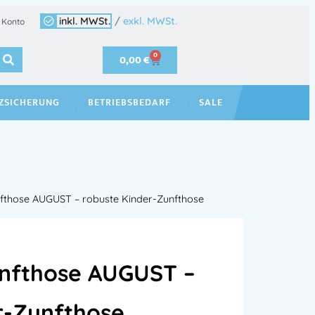
inkl. MWSt.
/
exkl. MWSt.
 Konto
0
0,00
€
ZSICHERUNG
BETRIEBSBEDARF
SALE
fthose AUGUST – robuste Kinder-Zunfthose
unfthose AUGUST –
r-Zunfthose