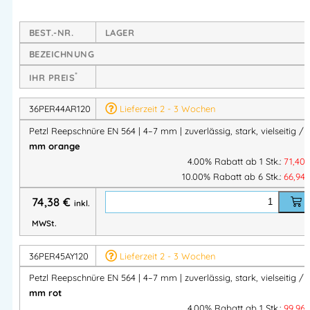
Deine Vorteile auf einen Blick
BEST.-NR.
LAGER
BEZEICHNUNG
Zuverlässig im Einsatz
*
IHR PREIS
Halbstatische Reepschnüre für
Rettung &
Lastenhandling
36PER44AR120
Lieferzeit 2 - 3 Wochen
Ideal zum
Führen von verletzten Personen
Petzl Reepschnüre EN 564 | 4–7 mm | zuverlässig, stark, vielseitig /
Geeignet für
Zug- und Hebeaufgaben
mm orange
4.00% Rabatt ab 1 Stk.:
71,40
Robuste Konstruktion
10.00% Rabatt ab 6 Stk.:
66,94
74,38
€
Strapazierfähiges Polyamid
inkl.
Hohe Abriebfestigkeit
MWSt.
Für den professionellen Dauereinsatz ausgelegt
36PER45AY120
Lieferzeit 2 - 3 Wochen
Flexibel einsetzbar
Petzl Reepschnüre EN 564 | 4–7 mm | zuverlässig, stark, vielseitig /
mm rot
Vier Durchmesser für unterschiedliche Anforderungen
4.00% Rabatt ab 1 Stk.:
99,96