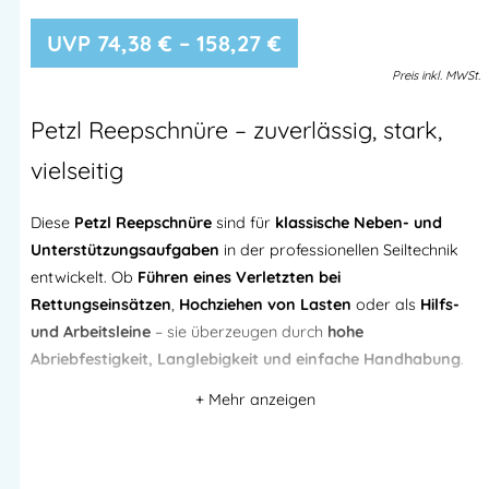
74,38
€
–
158,27
€
Preis
inkl.
MWSt.
Petzl
Reepschnüre – zuverlässig, stark,
vielseitig
Diese
Petzl Reepschnüre
sind für
klassische Neben- und
Unterstützungsaufgaben
in der professionellen Seiltechnik
entwickelt. Ob
Führen eines Verletzten bei
Rettungseinsätzen
,
Hochziehen von Lasten
oder als
Hilfs-
und Arbeitsleine
– sie überzeugen durch
hohe
Abriebfestigkeit, Langlebigkeit und einfache Handhabung
.
Der
robuste Polyamid-Aufbau
sorgt für eine zuverlässige
Kraftübertragung und eine lange Lebensdauer – auch bei
regelmäßigem Einsatz unter anspruchsvollen Bedingungen.