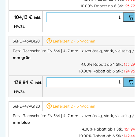
Lieferung auf
120-Meter-Rollen
– ideal für Werkstatt,
10.00% Rabatt ab 6 Stk.:
93,72
Fahrzeug oder Einsatzlager
104,13
€
inkl.
MWSt.
Verfügbare Durchmesser
36PER46AB120
Lieferzeit 2 - 3 Wochen
4 mm
– leicht & flexibel
Petzl Reepschnüre EN 564 | 4–7 mm | zuverlässig, stark, vielseitig /
5 mm
– vielseitig einsetzbar
mm grün
6 mm
– höhere Belastbarkeit
4.00% Rabatt ab 1 Stk.:
133,29
7 mm
– maximal robust für Zug- und
10.00% Rabatt ab 6 Stk.:
124,96
Führungsaufgaben
138,84
€
inkl.
MWSt.
Technische Daten
36PER47AG120
Lieferzeit 2 - 3 Wochen
Material:
Polyamid
Petzl Reepschnüre EN 564 | 4–7 mm | zuverlässig, stark, vielseitig /
Konstruktion:
halbstatisch
mm blau
Rollenlänge:
120 m
4.00% Rabatt ab 1 Stk.:
151,94
Durchmesser:
4 / 5 / 6 / 7 mm
10.00% Rabatt ab 6 Stk.:
142,44