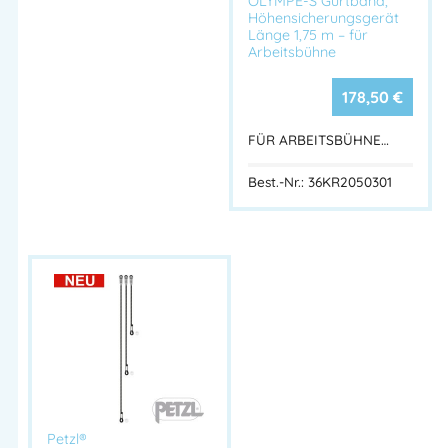
OLYMPE-S Gurtband,
Höhensicherungsgerät
Länge 1,75 m – für
Artikelnummer:
36PER04
Kategorien:
Absturzsicherung
,
Seile
,
Arbeitsbühne
Seilrollen
,
Petzl®
,
Petzl Seile
,
Petzl Seilrollen
178,50
€
FÜR ARBEITSBÜHNE…
Best.-Nr.: 36KR2050301
Petzl®