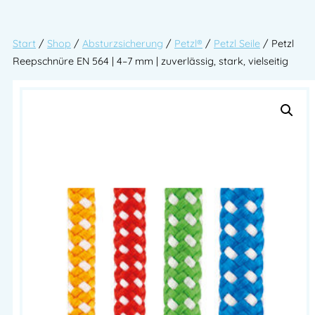
Start
/
Shop
/
Absturzsicherung
/
Petzl®
/
Petzl Seile
/ Petzl
Reepschnüre EN 564 | 4–7 mm | zuverlässig, stark, vielseitig