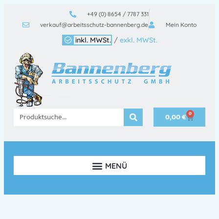
+49 (0) 8654 / 7787 331
verkauf@arbeitsschutz-bannenberg.de
Mein Konto
inkl. MWSt.
/
exkl. MWSt.
0
0,00
€