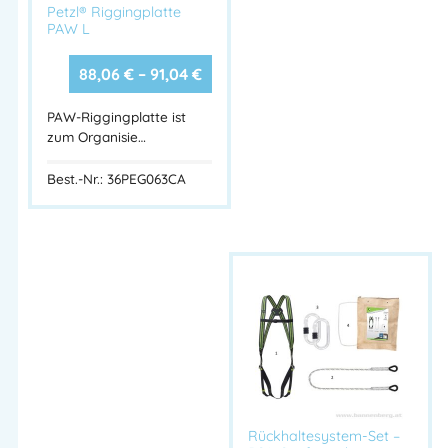
Petzl® Riggingplatte
PAW L
88,06
€
–
91,04
€
PAW-Riggingplatte ist
zum Organisie…
Best.-Nr.: 36PEG063CA
Rückhaltesystem-Set –