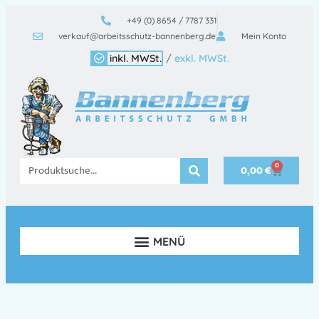
+49 (0) 8654 / 7787 331
verkauf@arbeitsschutz-bannenberg.de
Mein Konto
inkl. MWSt.
/
exkl. MWSt.
0
0,00
€