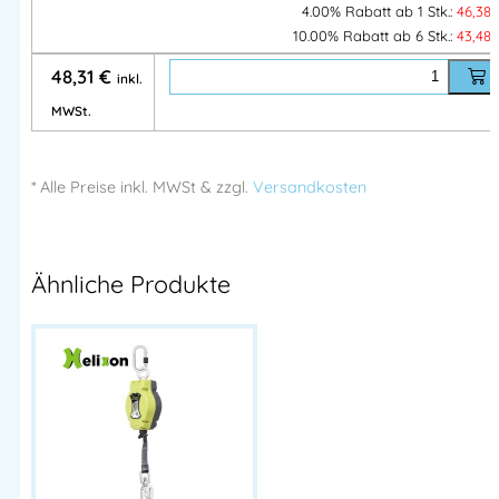
4.00% Rabatt ab 1 Stk.:
46,38
Petzl® Absturzsicherung – Arbeitsschutz online kaufen
10.00% Rabatt ab 6 Stk.:
43,48
Petzl® Absturzsicherung – Bohrhakenlasche
48,31
€
inkl.
Petzl® ist einer weltweiten Marktführer für Absturzsicherung
MWSt.
und seilunterstütztes Höhenarbeiten.
Große Auswahl und einfaches online kaufen
* Alle Preise
inkl.
MWSt & zzgl.
Versandkosten
VE = 20 Stück
Ähnliche Produkte
Artikelnummer:
36PEP36AS
Kategorien:
Absturzsicherung
,
Anschlageinrichtungen
,
Petzl®
,
Petzl Anschlageinrichtungen
,
Petzl Verbindungsmittel und Fälldämpfer