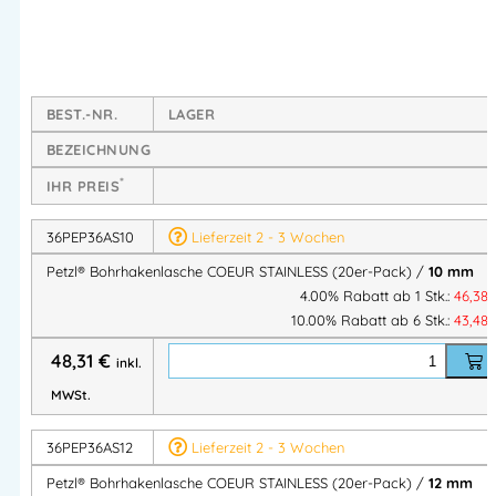
– Die Öse ist groß genug, um zwei Karabiner
gleichzeitig einzuhängen.
Schutz vor Verschleiß der Verbindungselemente: Die dicke
BEST.-NR.
LAGER
Materialschicht der Lasche sowie die abgerundeten Kanten
BEZEICHNUNG
der Verbindungsöse reduzieren den Verschleiß der
Verbindungselemente.
*
IHR PREIS
Lasche mit Drehschutzsystem: Unebenheiten an der
36PEP36AS10
Lieferzeit 2 - 3 Wochen
Rückseite verhindern, dass sich die Lasche beim Setzen
Petzl® Bohrhakenlasche COEUR STAINLESS (20er-Pack) /
10 mm
des Bohrhakens oder während des Gebrauchs bei
4.00% Rabatt ab 1 Stk.:
46,38
starker seitlicher Belastung dreht.
10.00% Rabatt ab 6 Stk.:
43,48
Verfügbar für Bohrhaken mit 10 oder 12 mm
48,31
€
Durchmesser.
inkl.
MWSt.
Spezifikationen
36PEP36AS12
Lieferzeit 2 - 3 Wochen
Material: 316L-Edelstahl
Zertifizierung(en): EN 795 A1, EN 959
Petzl® Bohrhakenlasche COEUR STAINLESS (20er-Pack) /
12 mm