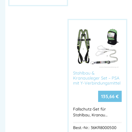
Wichtiger Hinweis
Nicht geeignet für scharfe Kanten.
Für diesen Einsatzzweck empfehlen wir den
Petzl ROLLER
COASTER
mit Rollen-Seilschutz.
Technische Daten
Stahlbau &
Produkt:
PROTEC PLUS
Kranausleger Set – PSA
Typ:
Flexibler Seilschutz für Fixseile
mit Y-Verbindungsmittel
Material:
Aramid, Polyamid, Aluminium
135,66
€
Gewicht:
135 g
Abmessungen:
56 × 5 × 2,5 cm
Fallschutz-Set für
Stahlbau, Kranau…
Typische Einsatzbereiche
Best.-Nr.: 36KR8000500