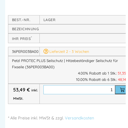
dreimal abriebfester
und bietet zusätzlichen Schutz bei
kurzzeitigem Kontakt mit Hitze oder Flammen
. Genau die
BEST.-NR.
LAGER
Reserve, die im Ernstfall zählt.
BEZEICHNUNG
*
Deine Vorteile auf einen Blick
IHR PREIS
36PER003BA00
Lieferzeit 2 - 3 Wochen
Extremer Abriebschutz
Petzl PROTEC PLUS Seilschutz | Hitzebeständiger Seilschutz für
3× abriebfester
als PROTEC Standard
Fixseile (36PER003BA00)
4.00% Rabatt ab 1 Stk.:
51,35
Ideal für Beton, Stahl, Mauerwerk & raue
10.00% Rabatt ab 6 Stk.:
48,14
Kantenbereiche
Verlängert die Lebensdauer von Fixseilen deutlich
53,49
€
inkl.
MWSt.
Hitzeschutz für anspruchsvolle Arbeitsumgebungen
Kurzzeitiger Schutz bei:
* Alle Preise
inkl.
MWSt & zzgl.
Versandkosten
Hitze bis 200 °C (max. 5 Minuten)
Flammenkontakt bis 650 °C (max. 10 Sekunden)