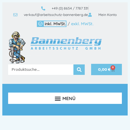
+49 (0) 8654 / 7787 331
verkauf@arbeitsschutz-bannenberg.de
Mein Konto
inkl. MWSt.
/
exkl. MWSt.
0
0,00
€