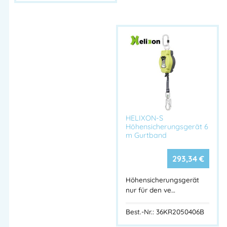
Absturzsicherung
,
Seile
,
Petzl®
,
Petzl Seile
HELIXON-S
Höhensicherungsgerät 6
m Gurtband
293,34
€
Höhensicherungsgerät
nur für den ve…
Best.-Nr.: 36KR2050406B