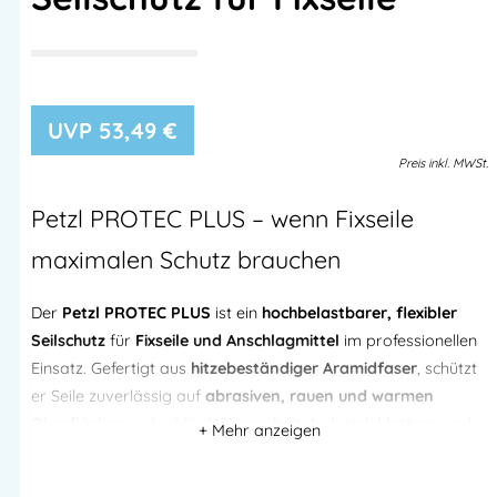
53,49
€
Preis
inkl.
MWSt.
Petzl
PROTEC PLUS – wenn Fixseile
maximalen Schutz brauchen
Der
Petzl PROTEC PLUS
ist ein
hochbelastbarer, flexibler
Seilschutz
für
Fixseile und Anschlagmittel
im professionellen
Einsatz. Gefertigt aus
hitzebeständiger Aramidfaser
, schützt
er Seile zuverlässig auf
abrasiven, rauen und warmen
Oberflächen
– ideal für
Höhenarbeit, Industrieklettern und
Rettung
.
Im Vergleich zum Standard-PROTEC ist der
PROTEC PLUS