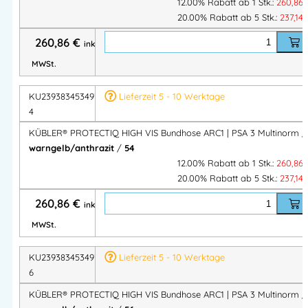
12.00% Rabatt ab 1 Stk.:
260,86
Warnorange / Warngelb mit schwarzen Akzenten
e
20.00% Rabatt ab 5 Stk.:
237,14
260,86
€
inkl.
Zertifizierungen & Schutzfunktionen
MWSt.
Norm
Beschreibung
KU2393834534975
Lieferzeit 5 - 10 Werktage
EN ISO
Schweißerschutz Klasse 1 – A1
4
11611:2015
KÜBLER® PROTECTIQ HIGH VIS Bundhose ARC1 | PSA 3 Multinorm /
EN ISO
Hitzeschutz: A1, B1, C1, F1 – Schutz vor
warngelb/anthrazit
/
54
11612:2015
Flammen & Hitze
12.00% Rabatt ab 1 Stk.:
260,86
IEC 61482-2
Störlichtbogenschutz – APC = 1
20.00% Rabatt ab 5 Stk.:
237,14
EN 1149-5
Antistatikschutz
260,86
€
inkl.
EN ISO 20471
Warnschutz Klasse 2
MWSt.
+ A1
PSA-
III – Persönliche Schutzausrüstung höchster
KU2393834534975
Lieferzeit 5 - 10 Werktage
Kategorie
Schutzklasse
6
KÜBLER® PROTECTIQ HIGH VIS Bundhose ARC1 | PSA 3 Multinorm /
Produktvorteile auf einen Blick