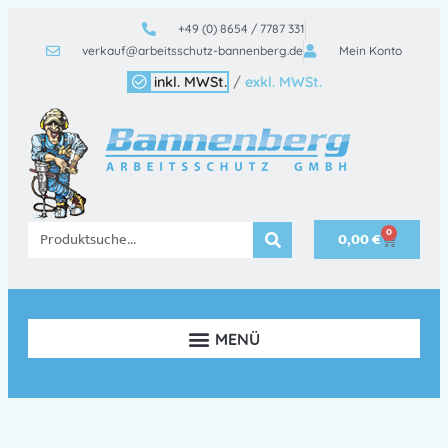
+49 (0) 8654 / 7787 331
verkauf@arbeitsschutz-bannenberg.de
Mein Konto
inkl. MWSt.
/
exkl. MWSt.
0
0,00
€