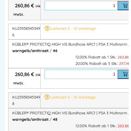
260,86
€
inkl.
MWSt.
Technische Details
KU2393834534974
Lieferzeit 5 - 10 Werktage
Merk
6
Beschreibung
mal
KÜBLER® PROTECTIQ HIGH VIS Bundhose ARC1 | PSA 3 Multinorm /
Mod
warngelb/anthrazit
/
46
KÜBLER® PROTECTIQ HIGH VIS Bundhose ARC1 PSA 3
ell
12.00% Rabatt ab 1 Stk.:
260,86
20.00% Rabatt ab 5 Stk.:
237,14
Mate
36 % Modacryl, 33 % Polyester, 30 % Aramid, 1 %
rial
antistatische Faser
260,86
€
inkl.
Fläch
MWSt.
enge
ca. 260 g/m²
wicht
KU2393834534974
Lieferzeit 5 - 10 Werktage
8
Refle
xele
2 Reflexstreifen (7 cm) am Bein umlaufend •
KÜBLER® PROTECTIQ HIGH VIS Bundhose ARC1 | PSA 3 Multinorm /
ment
Reflexelemente an seitlichem Beineinsatz
warngelb/anthrazit
/
48
12.00% Rabatt ab 1 Stk.:
260,86
e