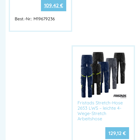
109,42
€
Best.-Nr.: M19679236
Fristads Stretch-Hose
2653 LWS – leichte 4-
Wege-Stretch
Arbeitshose
129,12
€