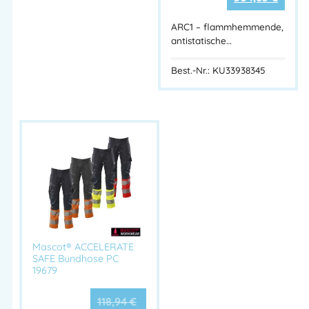
ARC1 – flammhemmende,
antistatische…
Best.-Nr.: KU33938345
Mascot® ACCELERATE
SAFE Bundhose PC
19679
118,94
€