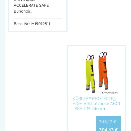
ACCELERATE SAFE
Hersteller:
Bundhos…
PAUL H. KÜBLER
Bekleidungswerk GmbH. & Co.
Best.-Nr.: M19079511
Herstelleranschrift:
Adresse:
Jakob-Schüle-Straße 11-25
73655 Plüderhausen – DEUTSCHLAND
Mehr Information E-Mail: info@bannenberg.at
KÜBLER® PROTECTIQ
HIGH VIS Latzhose ARC1
| PSA 3 Multinorm
346,17
€
304,63
€