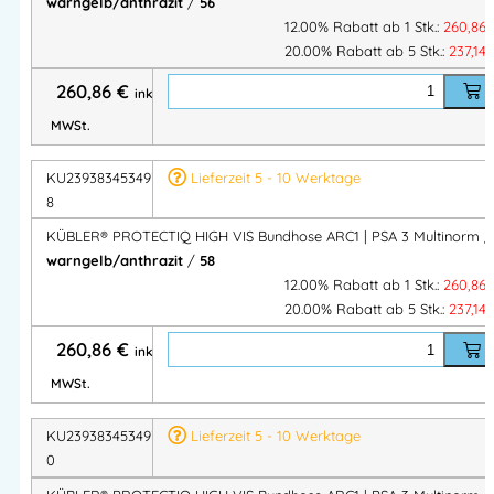
warngelb/anthrazit
/
56
12.00% Rabatt ab 1 Stk.:
260,86
20.00% Rabatt ab 5 Stk.:
237,14
ARC1-Störlichtbogenschutz (APC=1)
– sicher bei
elektrischen Arbeiten & Anlagen
260,86
€
inkl.
Flammhemmend & hitzebeständig
– Schutz vor Funken,
MWSt.
Hitze & Flammenkontakt
Warnschutz Klasse 2 (EN ISO 20471)
– hohe Sichtbarkeit
KU2393834534975
Lieferzeit 5 - 10 Werktage
durch Reflexdesign
8
Ergonomischer Schnitt & FlexZone-Bund
– maximale
KÜBLER® PROTECTIQ HIGH VIS Bundhose ARC1 | PSA 3 Multinorm /
Bewegungsfreiheit
warngelb/anthrazit
/
58
Durchdachte Taschenanordnung
– funktional &
12.00% Rabatt ab 1 Stk.:
260,86
praxisorientiert
20.00% Rabatt ab 5 Stk.:
237,14
EasyBrand-Funktion
– zertifizierte Logo- oder
260,86
€
inkl.
Namensveredelung möglich
SmartRepair-System
– einfache Reparatur, verlängerte
MWSt.
Lebensdauer
KU2393834534976
Lieferzeit 5 - 10 Werktage
Riegelverstärkte Belastungspunkte
– erhöhte
0
Strapazierfähigkeit
Leicht & komfortabel
– nur 260 g/m² Gewebegewicht