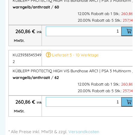
KÜBLER® PROTECTIQ HIGH VIS Bundhose ARC1 | PSA 3 Multinorm /
warngelb/anthrazit
/
60
für angenehmes Tragen
12.00% Rabatt ab 1 Stk.:
260,86
20.00% Rabatt ab 5 Stk.:
237,14
Einsatzbereiche
260,86
€
inkl.
MWSt.
Optimal geeignet für:
Energie- & Elektroindustrie
KU2393834534976
Lieferzeit 5 - 10 Werktage
Anlagenbau & Maschinenbau
2
Instandhaltung & Wartung
KÜBLER® PROTECTIQ HIGH VIS Bundhose ARC1 | PSA 3 Multinorm /
Metall- & Elektrohandwerk
warngelb/anthrazit
/
62
Bau & Straßenbau
12.00% Rabatt ab 1 Stk.:
260,86
20.00% Rabatt ab 5 Stk.:
237,14
Arbeiten mit Hitze-, Flammen- oder Lichtbogenrisiken
260,86
€
inkl.
KÜBLER® PROTECTIQ HIGH VIS Bundhose ARC1 PSA 3 –
MWSt.
leichte Multinormhose mit Störlichtbogen-, Flammen-, Hitze- &
Warnschutz (Kl. 2). Ergonomisch, flammhemmend,
antistatisch & industriewäschegeeignet.
* Alle Preise
inkl.
MWSt & zzgl.
Versandkosten