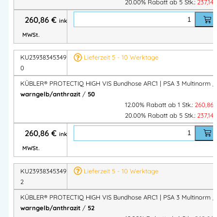
20.00% Rabatt ab 5 Stk.:
237,14
Kont
Dezente Kontrastdetails an Taschen und
raste
Seiteneinsätzen
260,86
€
inkl.
Schni
MWSt.
Ergonomische Linienführung mit Bewegungszonen
tt
KU2393834534975
Lieferzeit 5 - 10 Werktage
FlexZone – elastischer Bundeinsatz, verdeckter Knopf,
Bund
0
Reißverschluss-Schlitz
KÜBLER® PROTECTIQ HIGH VIS Bundhose ARC1 | PSA 3 Multinorm /
Knies
Vorgeformt, von unten befüllbar, mit Klettverschluss
warngelb/anthrazit
/
50
chutz
12.00% Rabatt ab 1 Stk.:
260,86
2 Seitentaschen • 2 Gesäßtaschen mit Patte & Klette •
20.00% Rabatt ab 5 Stk.:
237,14
Tasc
rechte Meterstabtasche mit Multifunktionstasche •
hen
260,86
€
linke Schenkeltasche mit Smartphonetasche
inkl.
SmartRepair-System • EasyBrand-
MWSt.
Extra
Veredelungsmöglichkeit • Riegelverstärkte
s
KU2393834534975
Lieferzeit 5 - 10 Werktage
Belastungspunkte
2
Pfleg
Industriewäschegeeignet (EN ISO 15797)
KÜBLER® PROTECTIQ HIGH VIS Bundhose ARC1 | PSA 3 Multinorm /
e
warngelb/anthrazit
/
52
Farb