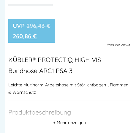
296,43
€
260,86
€
Preis
inkl.
MWSt.
KÜBLER® PROTECTIQ HIGH VIS
Bundhose ARC1 PSA 3
Leichte Multinorm-Arbeitshose mit Störlichtbogen-, Flammen-
& Warnschutz
Produktbeschreibung
Die
KÜBLER® PROTECTIQ HIGH VIS Bundhose ARC1 PSA 3