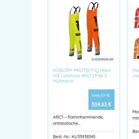
KÜBLER® PROTECTIQ HIGH
MA
VIS Latzhose ARC1 | PSA 3
Jac
Multinorm
346,17
€
304,63
€
Ma
ARC1 – flammhemmende,
mit
antistatische…
Bes
Best.-Nr.: KU33938345