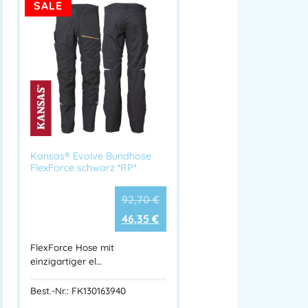
SALE
Kansas® Evolve Bundhose
AND
FlexForce schwarz *RP*
nnenberg.at
92,70
€
46,35
€
FlexForce Hose mit
einzigartiger el…
Best.-Nr.: FK130163940