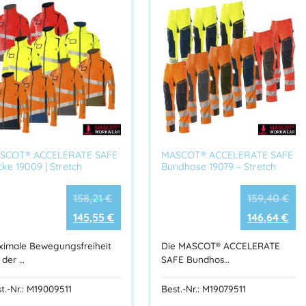
Herstellerinformationen
Hersteller:
PAUL H. KÜBLER
Bekleidungswerk GmbH. & Co.
Herstelleranschrift:
Adresse:
Jakob-Schüle-Straße 11-25
SCOT® ACCELERATE SAFE
MASCOT® ACCELERATE SAFE
73655 Plüderhausen – DEUTSCHL
ke 19009 | Stretch
Bundhose 19079 – Stretch
Mehr Information E-Mail: info@ba
158,21
€
159,40
€
145,55
€
146,64
€
ximale Bewegungsfreiheit
Die MASCOT® ACCELERATE
 der …
SAFE Bundhos…
t.-Nr.: M19009511
Best.-Nr.: M19079511