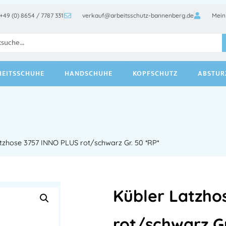
+49 (0) 8654 / 7787 331
verkauf@arbeitsschutz-bannenberg.de
Mein
HEITSSCHUHE
HANDSCHUHE
KOPFSCHUTZ
ABSTUR
tzhose 3757 INNO PLUS rot/schwarz Gr. 50 *RP*
Kübler Latzho
rot/schwarz Gr