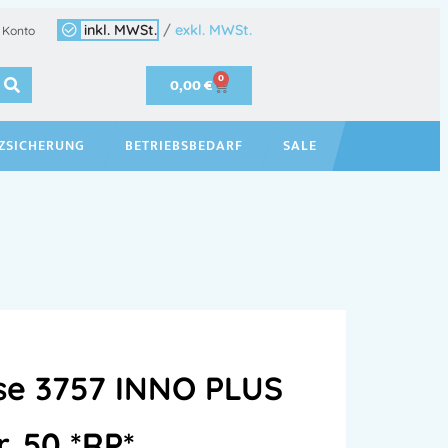
inkl. MWSt.
/
exkl. MWSt.
 Konto
0
0,00
€
ZSICHERUNG
BETRIEBSBEDARF
SALE
se 3757 INNO PLUS
. 50 *RP*