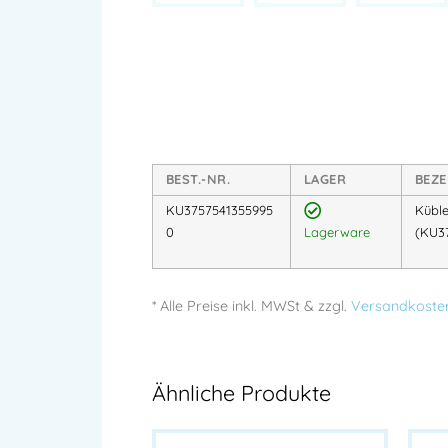
BEST.-NR.
LAGER
BEZ
KU3757541355995
Küble
0
Lagerware
(KU3
* Alle Preise
inkl.
MWSt & zzgl.
Versandkoste
Ähnliche Produkte