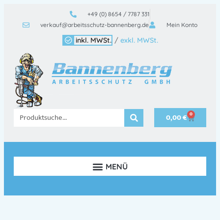
+49 (0) 8654 / 7787 331
verkauf@arbeitsschutz-bannenberg.de
Mein Konto
inkl. MWSt.
/
exkl. MWSt.
0
0,00
€