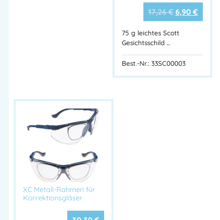
17,26
€
6,90
€
75 g leichtes Scott
Gesichtsschild …
Best.-Nr.: 33SC00003
XC Metall-Rahmen für
Korrektionsgläser
30,39
€