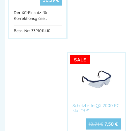
Der XC-Einsatz für
Korrektionsgläse…
Best.-Nr.: 33P1011410
SALE
Schutzbrille QX 2000 PC
klar *RP*
10,71
€
7,50
€