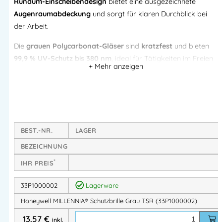
Rundum-Einscheibendesign
bietet eine ausgezeichnete
Augenraumabdeckung
und sorgt für klaren Durchblick bei
der Arbeit.
Die
grauen Polycarbonat-Gläser
sind
kratzfest
und bieten
99,9 % UV-Schutz bis 380 nm
, ideal für Tätigkeiten im Freien
bei Sonneneinstrahlung. Mit dem
verstellbaren Brillenband
sitzt die Schutzbrille sicher und komfortabel, selbst bei
längeren Einsätzen.
Produkt-Highlights
BEST.-NR.
LAGER
BEZEICHNUNG
Norm: EN 166
– geprüfter Augenschutz
Scheibenkennzeichnung: 5-2.5 B-D 1FK
– Schutz
*
IHR PREIS
gegen Sonneneinstrahlung, UV-Strahlung &
mechanische Risiken
33P1000002
Lagerware
Kratzfeste Polycarbonat-Gläser
– langlebig und klar
Honeywell MILLENNIA® Schutzbrille Grau TSR (33P1000002)
99,9 % UV-Schutz
– optimaler Schutz im Freien
13,57
€
inkl.
Leichtes Rundum-Design
– hoher Tragekomfort