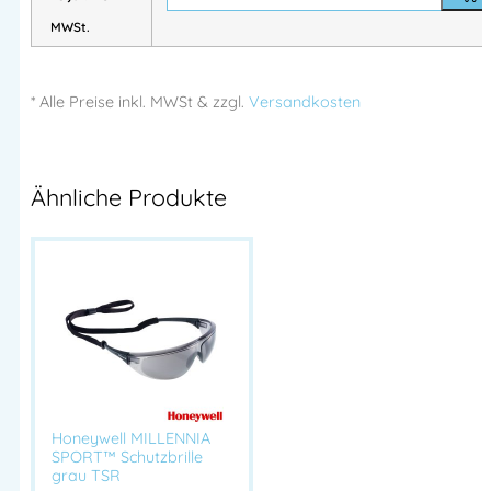
Verstellbares Brillenband
– sicherer Halt bei jeder
MWSt.
Bewegung
* Alle Preise
inkl.
MWSt & zzgl.
Versandkosten
Typische Einsatzbereiche
Mechanische Bearbeitung
(Schleifen, Fräsen, Bohren)
Ähnliche Produkte
Außenarbeiten bei Sonneneinstrahlung
Bau & Montage
Industrie & Produktion
Landwirtschaft & Gartenbau
Honeywell MILLENNIA Schutzbrille, Schutzbrille grau, EN 166
Schutzbrille, UV-Schutzbrille Arbeit, kratzfeste Schutzbrille,
Industrie Schutzbrille, Schutzbrille mit Band, Outdoor
Schutzbrille, Arbeitsbrille Sonnenschutz, Honeywell Schutzbrille
Honeywell MILLENNIA
kaufen
SPORT™ Schutzbrille
grau TSR