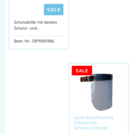
Artikelnummer:
33P1000002
Kategorien:
Augenschutz
,
Honeywell Schutzbrillen
,
Sonnenbrillen
9,82
€
Schutzbrille mit besten
Schutz- und…
Best.-Nr.: 33P1005986
SALE
Scott Gesichtsschild
Schutzvisier
schwarz/orange