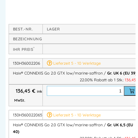
Hoch atmungsaktives Textil kombiniert mit
abriebfestem PU-Material
Wasserdicht und extrem atmungsaktiv dank
GORE-
TEX®
BEST.-NR.
LAGER
Schafthöhe: 8 cm
BEZEICHNUNG
Innenfutter & Einlage
*
IHR PREIS
GORE-TEX®
Futter: verhindert Wassereintritt,
130H36002206
Lieferzeit 5 - 10 Werktage
transportiert Schweiß effektiv ab
Haix® CONNEXIS Go 2.0 GTX low/marine-saffron /
Gr. UK 6 (EU 39)
Abriebfester Futterstoff für höchsten Klimakomfort
22.00% Rabatt ab 1 Stk.:
136,45
Komfortable, dämpfende Einlegesohle mit separater
Fersenschale
136,45
€
inkl.
Perfect-Fit
Markierung für Überprüfung der
MWSt.
Schuhgröße
Waschbar bei 30 °C
130H360022065
Lieferzeit 5 - 10 Werktage
Sohlentechnologie & Dämpfung
Haix® CONNEXIS Go 2.0 GTX low/marine-saffron /
Gr. UK 6,5 (EU
40)
HAIX® Absorption
: Dämpfungskeil in Sohle integriert,