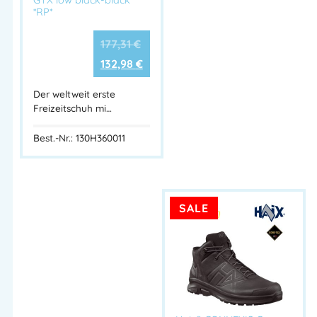
*RP*
177,31
€
132,98
€
Der weltweit erste
Freizeitschuh mi…
Best.-Nr.: 130H360011
SALE