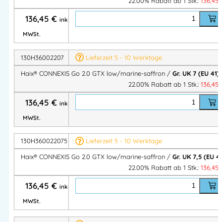
22.00% Rabatt ab 1 Stk.:
136,45
PU-Zwischensohle Energy Return gibt Energie zurück
136,45
€
inkl.
Durable Sole
: langlebige Gummimischung
Sehr rutschfest, abriebarm, kraftstoffbeständig, nicht
MWSt.
kreidend
130H36002207
Lieferzeit 5 - 10 Werktage
Lamellen & abgeschrägte Sohlenelemente für
optimalen Grip und stabile Haltung
Haix® CONNEXIS Go 2.0 GTX low/marine-saffron /
Gr. UK 7 (EU 41)
Gute Kälteisolierung
22.00% Rabatt ab 1 Stk.:
136,45
136,45
€
HAIX® CONNEXIS® System
inkl.
MWSt.
Stimuliert die Plantarfaszie durch Noppenstruktur in der
Einlegesohle
130H360022075
Lieferzeit 5 - 10 Werktage
Anatomischer Leisten unterstützt natürliche
Haix® CONNEXIS Go 2.0 GTX low/marine-saffron /
Gr. UK 7,5 (EU 4
Fußbewegung
22.00% Rabatt ab 1 Stk.:
136,45
Reduziert Belastungen auf Bewegungsapparat, steigert
Leistungsfähigkeit
136,45
€
inkl.
MWSt.
Weitere Komfortfeatures