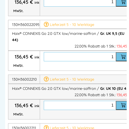
136,45
€
inkl.
MWSt.
Herstellerinformationen
130H360022095
Lieferzeit 5 - 10 Werktage
Hersteller:
HAIX Schuhe Produktions‑ und Vertriebs GmbH
Haix® CONNEXIS Go 2.0 GTX low/marine-saffron /
Gr. UK 9,5 (EU
Herstelleranschrift:
44)
Auhofstraße 10,
22.00% Rabatt ab 1 Stk.:
136,45
84048 Mainburg, Deutschland
Kontakt:
136,45
€
inkl.
E-Mail: info@haix.de
MWSt.
130H36002210
Lieferzeit 5 - 10 Werktage
Haix® CONNEXIS Go 2.0 GTX low/marine-saffron /
Gr. UK 10 (EU 45
22.00% Rabatt ab 1 Stk.:
136,45
136,45
€
inkl.
MWSt.
130H36002211
Lieferzeit 5 - 10 Werktage