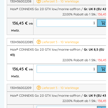
HAIX® Anti Slip
: optimierte Profilgestaltung für sicheren
130H36002208
Lieferzeit 5 - 10 Werktage
Halt auf unterschiedlichstem Terrain
Haix® CONNEXIS Go 2.0 GTX low/marine-saffron /
Gr. UK 8 (EU 42)
HAIX® Smart Lacing System
: druckfreie, schnelle
22.00% Rabatt ab 1 Stk.:
136,45
Anpassung, Schnürsenkeltasche
136,45
€
inkl.
HAIX® FLEXLACE System
: elastische Schnürsenkel für
MWSt.
leichtes An- und Ausziehen
Geringes Gewicht, metallfrei, weicher Schaftabschluss
130H360022085
Lieferzeit 5 - 10 Werktage
Kunststoffhinterkappe für stabile Fersenführung
GORE Stretch Laschenkonstruktion
für perfekte
Haix® CONNEXIS Go 2.0 GTX low/marine-saffron /
Gr. UK 8,5 (EU
43)
Anpassung im Ristbereich
22.00% Rabatt ab 1 Stk.:
136,45
136,45
€
Der
Haix® CONNEXIS Go 2.0 GTX low
ist perfekt für alle, die
inkl.
einen leichten, flexiblen Schuh suchen, der
Sicherheit, Komfort
MWSt.
und maximale Bewegungsfreiheit
vereint.
130H36002209
Lieferzeit 5 - 10 Werktage
Artikelnummer:
130H360022
Kategorien:
OUTDOORSCHUHE
,
Haix® CONNEXIS Go 2.0 GTX low/marine-saffron /
Gr. UK 9 (EU 43)
HAIX® CONNEXIS® GO
,
HAIX Sicherheitsschuhe
,
22.00% Rabatt ab 1 Stk.:
136,45
FREIZEITSCHUHE