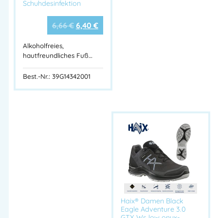
Schuhdesinfektion
6,66
€
6,40
€
Alkoholfreies,
hautfreundliches Fuß…
Best.-Nr.: 39G14342001
Haix® Damen Black
Eagle Adventure 3.0
GTX Ws low onyx-