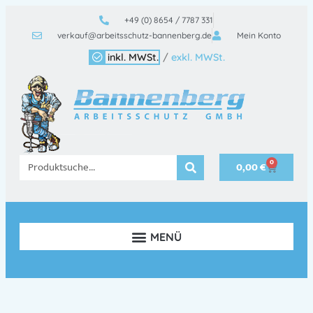
+49 (0) 8654 / 7787 331
verkauf@arbeitsschutz-bannenberg.de
Mein Konto
inkl. MWSt.
/
exkl. MWSt.
0
0,00
€