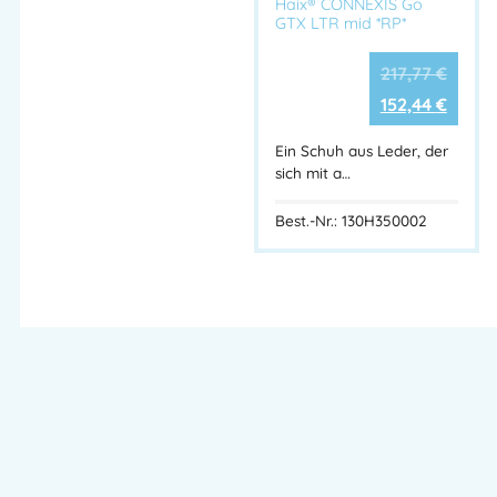
Haix® CONNEXIS Go
GTX LTR mid *RP*
217,77
€
152,44
€
Ein Schuh aus Leder, der
sich mit a…
Best.-Nr.: 130H350002