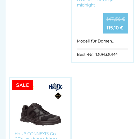
midnight
147,56
€
115,10
€
Modell für Damen…
Best.-Nr.: 130H330144
SALE
Haix® CONNEXIS Go
GTX low black-black