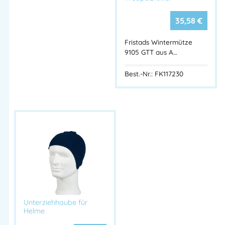
35,58
€
Fristads Wintermütze
9105 GTT aus A…
Best.-Nr.: FK117230
Unterziehhaube für
Helme