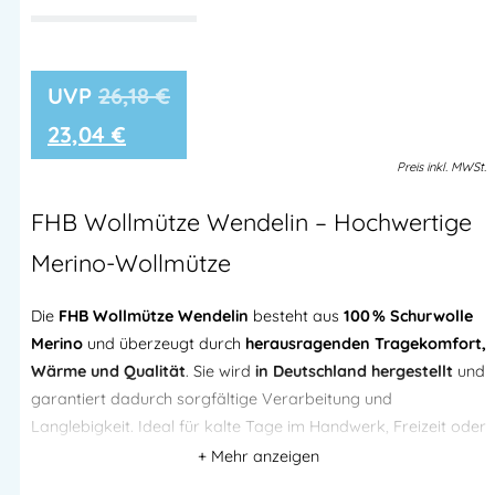
26,18
€
23,04
€
Preis
inkl.
MWSt.
FHB Wollmütze Wendelin – Hochwertige
Merino-Wollmütze
Die
FHB Wollmütze Wendelin
besteht aus
100 % Schurwolle
Merino
und überzeugt durch
herausragenden Tragekomfort,
Wärme und Qualität
. Sie wird
in Deutschland hergestellt
und
garantiert dadurch sorgfältige Verarbeitung und
Langlebigkeit. Ideal für kalte Tage im Handwerk, Freizeit oder
Outdoor-Einsatz.