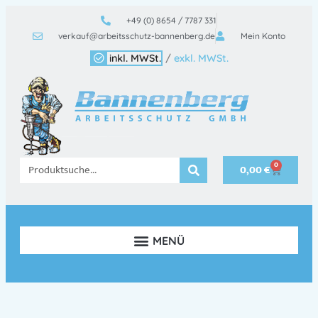
+49 (0) 8654 / 7787 331
verkauf@arbeitsschutz-bannenberg.de
Mein Konto
inkl. MWSt.
/
exkl. MWSt.
0
0,00
€