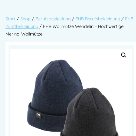
Start
/
Shop
/
Berufsbekleidung
/
FHB Berufsbekleidung
/
FHB
Zunftbekleidung
/ FHB Wollmütze Wendelin – Hochwertige
Merino-Wollmütze