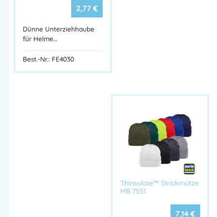
2,77
€
Dünne Unterziehhaube
für Helme…
Best.-Nr.: FE4030
Thinsulate™ Strickmütze
MB 7551
7,14
€