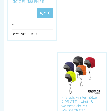
-30°C EN 388 EN 511
Hersteller:
FHB original GmbH & Co. KG
4,21
€
Herstelleranschrift:
Adresse:
…
Blankenfohrweg 7-9
32139 Spenge – DEUTSCHLAN
Mehr Information E-Mail: info@bannenberg.at
Best.-Nr.: 010410
Fristads Wintermütze
9105 GTT – wind- &
wasserdicht mit
Webpelzfutter