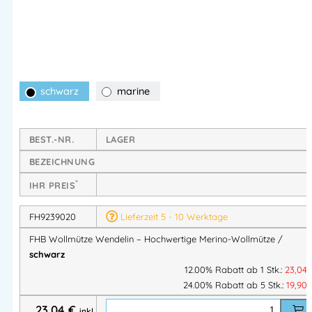
Eigenschaften:
Material:
100 % Schurwolle Merino – weich,
atmungsaktiv und wärmend
Herkunft:
hergestellt in Deutschland – hohe Qualität und
Langlebigkeit
schwarz
marine
Tragekomfort:
besonders angenehm auf der Haut,
ohne Kratzen
BEST.-NR.
LAGER
Vorteile:
BEZEICHNUNG
✔ Wärmt optimal bei kalten Temperaturen
*
IHR PREIS
✔ Hochwertige Merino-Wolle für weiches, atmungsaktives
FH9239020
Lieferzeit 5 - 10 Werktage
Tragegefühl
✔ Made in Germany – zuverlässige Verarbeitung
FHB Wollmütze Wendelin – Hochwertige Merino-Wollmütze /
✔ Klassisches Design – passend für Arbeit und Freizeit
schwarz
12.00% Rabatt ab 1 Stk.:
23,04
Die
FHB Wollmütze Wendelin
verbindet
hochwertiges
24.00% Rabatt ab 5 Stk.:
19,90
Material, angenehmen Tragekomfort und deutsche
23,04
€
inkl.