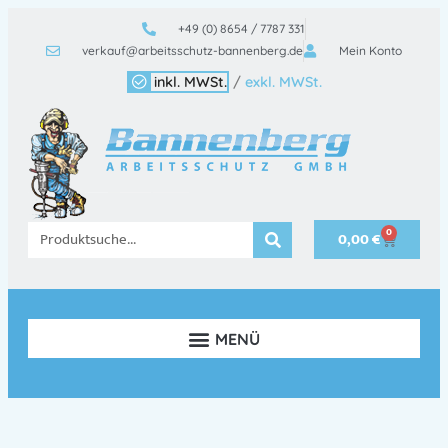
+49 (0) 8654 / 7787 331
verkauf@arbeitsschutz-bannenberg.de
Mein Konto
inkl. MWSt.
/
exkl. MWSt.
0
0,00
€