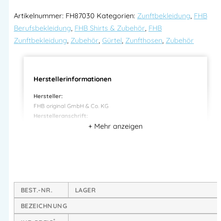
Artikelnummer:
FH87030
Kategorien:
Zunftbekleidung
,
FHB
Berufsbekleidung
,
FHB Shirts & Zubehör
,
FHB
Zunftbekleidung
,
Zubehör
,
Gürtel
,
Zunfthosen
,
Zubehör
Herstellerinformationen
Hersteller:
FHB original GmbH & Co. KG
Herstelleranschrift:
Adresse:
Blankenfohrweg 7-9
32139 Spenge – DEUTSCHLAN
Mehr Information E-Mail: info@bannenberg.at
BEST.-NR.
LAGER
BEZEICHNUNG
*