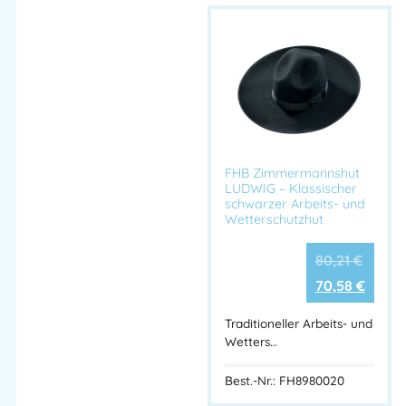
FHB Zimmermannshut
LUDWIG – Klassischer
schwarzer Arbeits- und
Wetterschutzhut
80,21
€
70,58
€
Traditioneller Arbeits- und
Wetters…
Best.-Nr.: FH8980020