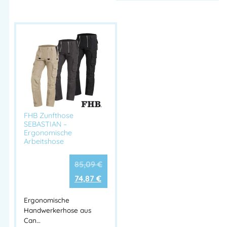
FHB Zunfthose
SEBASTIAN –
Ergonomische
Arbeitshose
85,09
€
74,87
€
Ergonomische
Handwerkerhose aus
Can…