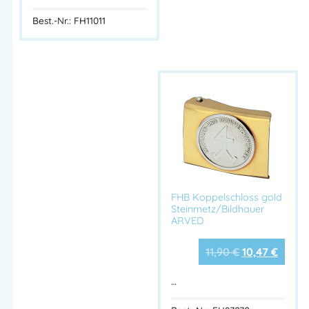
Best.-Nr.: FH11011
FHB Koppelschloss gold
Steinmetz/Bildhauer
ARVED
11,90
€
10,47
€
…