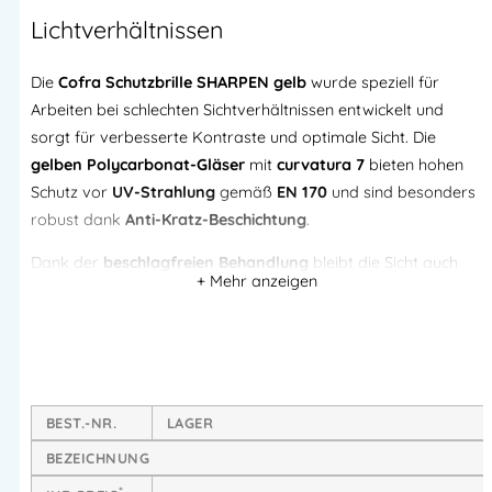
Lichtverhältnissen
Die
Cofra Schutzbrille SHARPEN gelb
wurde speziell für
Arbeiten bei schlechten Sichtverhältnissen entwickelt und
sorgt für verbesserte Kontraste und optimale Sicht. Die
gelben Polycarbonat-Gläser
mit
curvatura 7
bieten hohen
Schutz vor
UV-Strahlung
gemäß
EN 170
und sind besonders
robust dank
Anti-Kratz-Beschichtung
.
Dank der
beschlagfreien Behandlung
bleibt die Sicht auch
bei Temperaturwechseln oder hoher Luftfeuchtigkeit klar. Die
weichen Nasenbügel und die rutschfesten Bügel sorgen für
maximalen Tragekomfort – auch bei längerem Einsatz.
Produkt-Highlights:
BEST.-NR.
LAGER
Gelbe Polycarbonat-Linse
– ideal für schlechte
BEZEICHNUNG
Lichtverhältnisse und Tunnelarbeiten
*