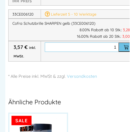
IHR PREIS
Anti-Kratz- & Anti-Beschlag-Beschichtung
– klare Sicht
in jeder Situation
33CE006120
Lieferzeit 5 - 10 Werktage
Extrem leicht (nur 24 g)
– kaum spürbar beim Tragen
Erfüllt EN 166 & EN 170
– geprüfter Schutz gegen UV-
Cofra Schutzbrille SHARPEN gelb (33CE006120)
8.00% Rabatt ab 10 Stk.:
3,28
Strahlung
16.00% Rabatt ab 20 Stk.:
3,00
Ergonomisches, sportliches Design
– optimaler Sitz
auch bei langen Einsätzen
3,57
€
inkl.
MWSt.
Anwendungsbereiche:
Tunnel- und Untergrundarbeiten
* Alle Preise
inkl.
MWSt & zzgl.
Versandkosten
Arbeiten bei Regen, Nebel oder Dämmerung
Mechanische Arbeiten mit UV-Strahlung
Lager- und Arealprüfungen
Ähnliche Produkte
Vorteile der Cofra SHARPEN gelb:
Kontrastverstärkend – bessere Sicht bei schlechten
SALE
Lichtverhältnissen