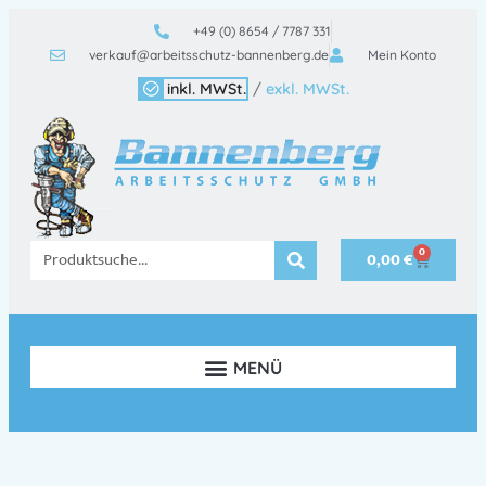
+49 (0) 8654 / 7787 331
verkauf@arbeitsschutz-bannenberg.de
Mein Konto
inkl. MWSt.
/
exkl. MWSt.
0
0,00
€