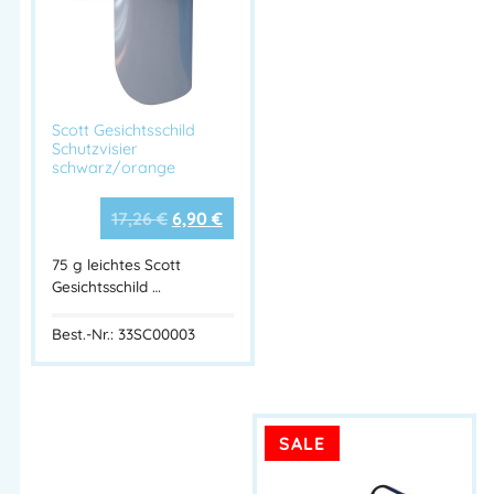
Hoher UV-Schutz für Innen- und Außeneinsätze
Leichtgewicht mit weichen, rutschfesten Bügeln
Optimal für lange Tragezeiten geeignet
Scott Gesichtsschild
Schutzvisier
„Cofra Schutzbrille SHARPEN gelb“, „Schutzbrille bei
schwarz/orange
schlechtem Wetter“, „UV-Schutzbrille EN 170“, „gelbe
Arbeitsschutzbrille“, „Antibeschlag Schutzbrille“, „leichte
17,26
€
6,90
€
Schutzbrille Industrie“.
75 g leichtes Scott
Artikelnummer:
33CE006120
Kategorien:
Augenschutz
,
Gesichtsschild …
Sonnenbrillen
Best.-Nr.: 33SC00003
Herstellerinformationen
Hersteller:
SALE
COFRA S.r.l.
Herstelleranschrift: