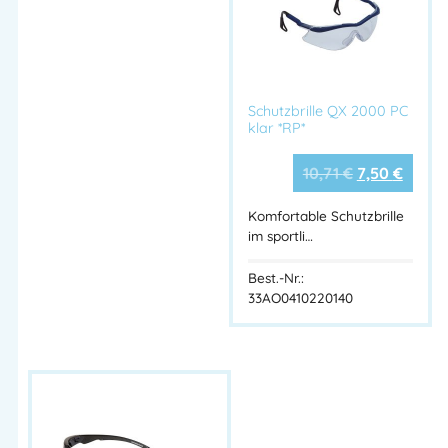
Via dell’Euro 53-57-59
76121 Barletta – BT – ITALIA
Kontakt:
E-Mail: info@cofra.it
Schutzbrille QX 2000 PC
klar *RP*
10,71
€
7,50
€
Komfortable Schutzbrille
im sportli…
Best.-Nr.:
33AO0410220140