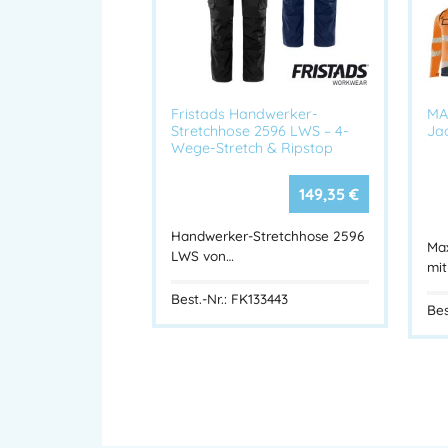
Fristads Handwerker-
MA
Stretchhose 2596 LWS – 4-
Jac
Wege-Stretch & Ripstop
149,35
€
Handwerker-Stretchhose 2596
Ma
LWS von…
mit
Best.-Nr.: FK133443
Bes