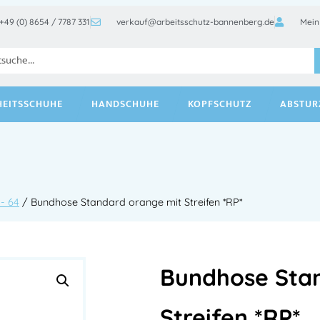
+49 (0) 8654 / 7787 331
verkauf@arbeitsschutz-bannenberg.de
Mein
HEITSSCHUHE
HANDSCHUHE
KOPFSCHUTZ
ABSTUR
- 64
/ Bundhose Standard orange mit Streifen *RP*
Bundhose Sta
Streifen *RP*