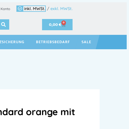
inkl. MWSt.
/
exkl. MWSt.
 Konto
0
0,00
€
ZSICHERUNG
BETRIEBSBEDARF
SALE
ndard orange mit