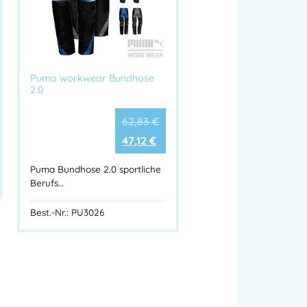
Puma workwear Bundhose
2.0
62,83
€
47,12
€
Puma Bundhose 2.0 sportliche
Berufs…
Best.-Nr.: PU3026