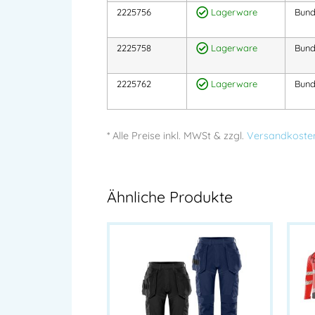
2225756
Lagerware
Bund
2225758
Lagerware
Bund
2225762
Lagerware
Bund
* Alle Preise
inkl.
MWSt & zzgl.
Versandkoste
Ähnliche Produkte