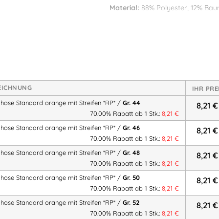
Material:
88% Polyester, 12% Baum
*RP*-
Lagerabverkauf
– Solange 
Artikelnummer:
22257
Kategorien
Größe 58
,
Größe 60 - 64
,
Größe 4
Berufsbekleidung
,
Bundhose
,
Küb
Warnschutz
,
Standard EN 20471
,
EICHNUNG
IHR PRE
Berufsbekleidung
,
KÜBLER Berufs
hose Standard orange mit Streifen *RP* /
Gr. 44
8,21
€
Berufsbekleidung
,
Größe 42-44
70.00% Rabatt ab 1 Stk.:
8,21
€
hose Standard orange mit Streifen *RP* /
Gr. 46
8,21
€
70.00% Rabatt ab 1 Stk.:
8,21
€
Herstellerinformationen
hose Standard orange mit Streifen *RP* /
Gr. 48
8,21
€
Hersteller:
70.00% Rabatt ab 1 Stk.:
8,21
€
PAUL H. KÜBLER
hose Standard orange mit Streifen *RP* /
Gr. 50
8,21
€
Bekleidungswerk GmbH. & Co.
70.00% Rabatt ab 1 Stk.:
8,21
€
Herstelleranschrift:
Adresse:
hose Standard orange mit Streifen *RP* /
Gr. 52
8,21
€
Jakob-Schüle-Straße 11-25
70.00% Rabatt ab 1 Stk.:
8,21
€