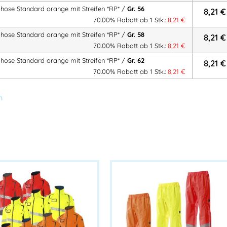
73655 Plüderhausen – DEUTSCHL
hose Standard orange mit Streifen *RP* /
Gr. 56
8,21
€
Mehr Information E-Mail: info@ba
70.00% Rabatt ab 1 Stk.:
8,21
€
Importeur:
hose Standard orange mit Streifen *RP* /
Gr. 58
8,21
€
Intertex Handels GmbH
70.00% Rabatt ab 1 Stk.:
8,21
€
Herstelleranschrift:
Waldegg 4
hose Standard orange mit Streifen *RP* /
Gr. 62
8,21
€
5225 Jeging – AUSTRIA
70.00% Rabatt ab 1 Stk.:
8,21
€
Mehr Information E-Mail: info@ba
n