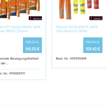
SCOT® ACCELERATE SAFE
Mascot ACCELERATE SAFE
ke 19009 | Stretch
Überziehhose 19590
158,21
€
118,94
€
145,55
€
109,42
€
ximale Bewegungsfreiheit
Best.-Nr.: M19590449
 der …
t.-Nr.: M19009511