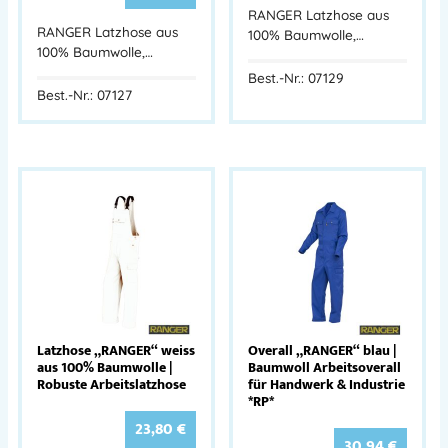
RANGER Latzhose aus
RANGER Latzhose aus
100% Baumwolle,…
100% Baumwolle,…
Best.-Nr.: 07129
Best.-Nr.: 07127
Latzhose „RANGER“ weiss
Overall „RANGER“ blau |
aus 100% Baumwolle |
Baumwoll Arbeitsoverall
Robuste Arbeitslatzhose
für Handwerk & Industrie
*RP*
23,80
€
30,94
€