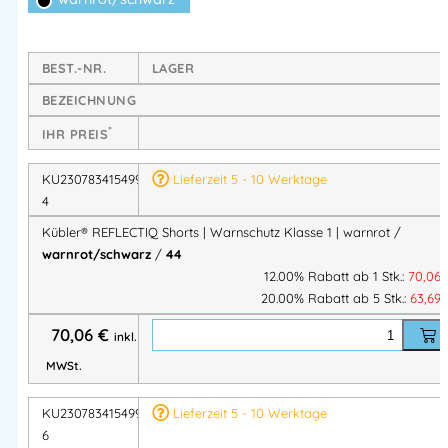
Mit ihren
segmentierten Reflexstreifen in Body-Language-
Anordnung
sorgt die Shorts für beste Sichtbarkeit im
Arbeitsumfeld.
BEST.-NR.
LAGER
Die
CORDURA®-Verstärkungen
an stark beanspruchten
BEZEICHNUNG
Stellen garantieren hohe Strapazierfähigkeit, während der
*
ergonomische Schnitt
und stabile Gürtelschlaufen einen
IHR PREIS
sicheren Sitz ermöglichen.
KU2307834154994
Lieferzeit 5 - 10 Werktage
Zahlreiche funktionale Taschen bieten Platz für Werkzeuge,
4
Zollstock oder Smartphone – perfekt für Handwerk, Logistik
Kübler® REFLECTIQ Shorts | Warnschutz Klasse 1 | warnrot /
und Baugewerbe.
warnrot/schwarz
/
44
12.00% Rabatt ab 1 Stk.:
70,06
20.00% Rabatt ab 5 Stk.:
63,69
Technische Details
70,06
€
inkl.
Merk
MWSt.
Beschreibung
mal
KU2307834154994
Lieferzeit 5 - 10 Werktage
Model
Kübler® REFLECTIQ Shorts 2307
6
l