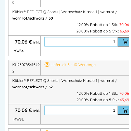
rechts • Schenkeltasche mit Patte links
0
Versc
Kübler® REFLECTIQ Shorts | Warnschutz Klasse 1 | warnrot /
Schlitz mit Reißverschluss
hluss
warnrot/schwarz
/
50
12.00% Rabatt ab 1 Stk.:
70,06
Gürtel
20.00% Rabatt ab 5 Stk.:
63,69
schlau
Stabil & verstärkt mit CORDURA®
fen
70,06
€
inkl.
Zertifi
MWSt.
zierun
EN ISO 20471:2013 + A1:2016 Klasse 1
gen
KU2307834154995
Lieferzeit 5 - 10 Werktage
Eigen
Gute Sichtbarkeit • CORDURA®-verstärkt •
2
schaft
Schmutzabweisend • Ergonomisch • Atmungsaktiv •
Kübler® REFLECTIQ Shorts | Warnschutz Klasse 1 | warnrot /
en
Strapazierfähig
warnrot/schwarz
/
52
12.00% Rabatt ab 1 Stk.:
70,06
Produktvorteile auf einen Blick
20.00% Rabatt ab 5 Stk.:
63,69
70,06
€
inkl.
EN ISO 20471 Klasse 1
– zertifizierter Warnschutz für
MWSt.
maximale Sichtbarkeit
CORDURA®-Verstärkungen
– hohe Abriebfestigkeit &