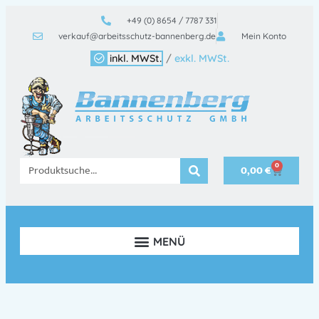
+49 (0) 8654 / 7787 331
verkauf@arbeitsschutz-bannenberg.de
Mein Konto
inkl. MWSt.
/
exkl. MWSt.
0
0,00
€