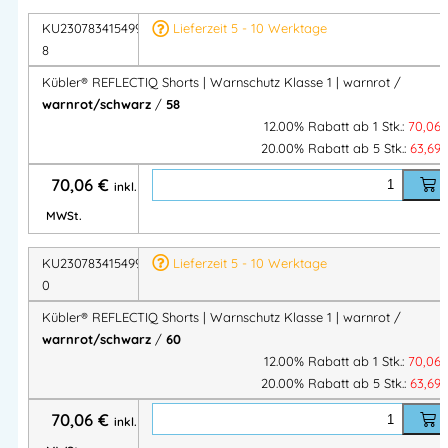
Straßenbau & Tiefbau
Transport & Logistik
KU2307834154995
Lieferzeit 5 - 10 Werktage
8
Garten- & Landschaftsbau
Wartung & Instandhaltung
Kübler® REFLECTIQ Shorts | Warnschutz Klasse 1 | warnrot /
Service- und Montageeinsätze im Sommer
warnrot/schwarz
/
58
12.00% Rabatt ab 1 Stk.:
70,06
20.00% Rabatt ab 5 Stk.:
63,69
Kübler® REFLECTIQ Shorts 2307 – Warnschutz-Shorts Klasse
1 mit CORDURA®-Verstärkungen, ergonomischem Schnitt &
70,06
€
inkl.
Reflexstreifen. Robust, schmutzabweisend & ideal für warme
MWSt.
Arbeitstage.
KU2307834154996
Lieferzeit 5 - 10 Werktage
Kübler REFLECTIQ Shorts – Warnschutz-Shorts Klasse 1 mit
0
CORDURA®, Reflexstreifen & ergonomischem Schnitt. Robust,
Kübler® REFLECTIQ Shorts | Warnschutz Klasse 1 | warnrot /
bequem & perfekt für den Sommer.
warnrot/schwarz
/
60
Kübler REFLECTIQ, Warnschutz Shorts, Kübler Arbeitsshorts,
12.00% Rabatt ab 1 Stk.:
70,06
20.00% Rabatt ab 5 Stk.:
63,69
Hi-Vis Shorts, EN ISO 20471 Klasse 1, Kübler PSA 2, CORDURA
Shorts, Kübler Berufsbekleidung, reflektierende Arbeitshose
70,06
€
inkl.