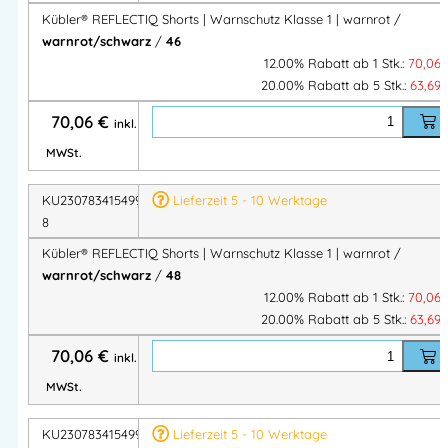
Kübler® REFLECTIQ Shorts | Warnschutz Klasse 1 | warnrot /
Mater
85 % Polyester, 15 % Baumwolle
warnrot/schwarz
/
46
ial
12.00% Rabatt ab 1 Stk.:
70,06
Gram
20.00% Rabatt ab 5 Stk.:
63,69
ca. 270 g/m²
matur
70,06
€
inkl.
Schnit
Ergonomisch & körperbetont
MWSt.
t
Reflex
Segmentiertes & durchgehendes Reflexband
KU2307834154994
Lieferzeit 5 - 10 Werktage
eleme
8
kombiniert
nte
Kübler® REFLECTIQ Shorts | Warnschutz Klasse 1 | warnrot /
Reflex
warnrot/schwarz
/
48
positi
2 Reflexstreifen am Bein umlaufend (5 cm breit)
12.00% Rabatt ab 1 Stk.:
70,06
on
20.00% Rabatt ab 5 Stk.:
63,69
Kontr
Taschen, Patten & Seitenteile mit CORDURA®-
70,06
€
inkl.
aste
Verstärkung
MWSt.
2 Seitentaschen mit Übergriff-Funktion • 2
Tasch
Gesäßtaschen (eine mit Patte) • Meterstabtasche
KU2307834154995
Lieferzeit 5 - 10 Werktage
en