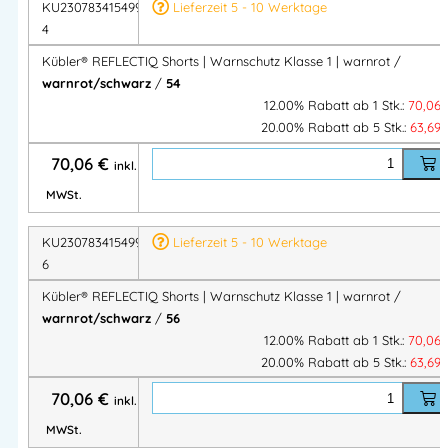
KU2307834154995
Lieferzeit 5 - 10 Werktage
lange Lebensdauer
4
Ergonomischer Schnitt
– optimale Bewegungsfreiheit &
Kübler® REFLECTIQ Shorts | Warnschutz Klasse 1 | warnrot /
bequemer Sitz
warnrot/schwarz
/
54
Viel Stauraum
– funktionale Taschen für Werkzeuge &
12.00% Rabatt ab 1 Stk.:
70,06
Zubehör
20.00% Rabatt ab 5 Stk.:
63,69
Ideal für warme Tage
– leichtes, atmungsaktives
70,06
€
inkl.
Gewebe
MWSt.
Riegelgesicherte Belastungspunkte
– zusätzliche
Stabilität & Sicherheit
KU2307834154995
Lieferzeit 5 - 10 Werktage
Pflegeleicht & schmutzabweisend
– perfekt für den
6
Arbeitsalltag
Kübler® REFLECTIQ Shorts | Warnschutz Klasse 1 | warnrot /
warnrot/schwarz
/
56
Einsatzbereiche
12.00% Rabatt ab 1 Stk.:
70,06
20.00% Rabatt ab 5 Stk.:
63,69
Ideal für:
70,06
€
inkl.
Bau & Handwerk
MWSt.