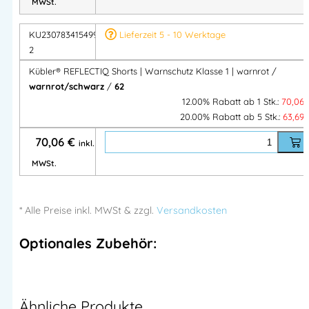
MWSt.
Artikelnummer:
KU23078341
Kategorien:
Shorts
,
Shorts
,
KÜBLER Berufsbekleidung
,
REFLECTIQ line
,
Kübler Shorts
,
KU2307834154996
Lieferzeit 5 - 10 Werktage
Shorts
2
Kübler® REFLECTIQ Shorts | Warnschutz Klasse 1 | warnrot /
warnrot/schwarz
/
62
Herstellerinformationen
12.00% Rabatt ab 1 Stk.:
70,06
Hersteller:
20.00% Rabatt ab 5 Stk.:
63,69
PAUL H. KÜBLER
70,06
€
Bekleidungswerk GmbH. & Co.
inkl.
Herstelleranschrift:
MWSt.
Adresse:
Jakob-Schüle-Straße 11-25
73655 Plüderhausen – DEUTSCHLAND
* Alle Preise
inkl.
MWSt & zzgl.
Versandkosten
Mehr Information E-Mail: info@bannenberg.at
Optionales Zubehör:
Ähnliche Produkte