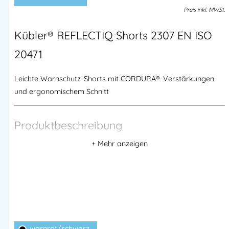
Preis
inkl.
MWSt.
Kübler® REFLECTIQ Shorts 2307 EN ISO
20471
Leichte Warnschutz-Shorts mit CORDURA®-Verstärkungen
und ergonomischem Schnitt
Produktbeschreibung
Die
Kübler® REFLECTIQ Shorts 2307 EN ISO 20471 Kl.1
sind
die ideale Wahl für warme Arbeitstage, an denen Komfort
und Sicherheit gleichermaßen gefragt sind.
Das robuste, aber angenehm zu tragende
Baumwoll-
Polyester-Gewebe (270 g/m²)
bietet optimale
Atmungsaktivität, Bewegungsfreiheit und Langlebigkeit.
warnrot/schwarz