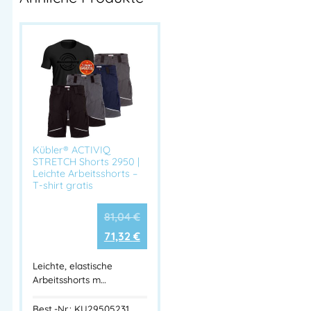
Kübler® ACTIVIQ
STRETCH Shorts 2950 |
Leichte Arbeitsshorts –
T-shirt gratis
81,04
€
71,32
€
Leichte, elastische
Arbeitsshorts m…
Best.-Nr.: KU29505231