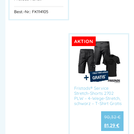
Best.-Nr.: FK114105
AKTION
Fristads® Service
Stretch-Shorts 2702
PLW – 4-Wege-Stretch,
schwarz – T-Shirt Gratis
90,32
€
81,29
€