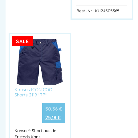
Best.-Nr.: KU24505365
SALE
Kansas ICON COOL
Shorts 2119 *RP*
50,36
€
25,18
€
Kansas® Short aus der
Fristads Kans…