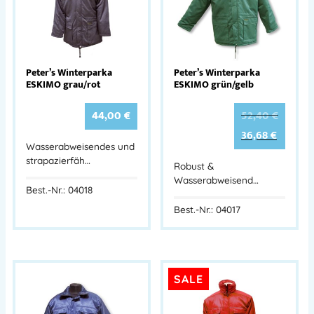
Peter’s Winterparka
Peter’s Winterparka
ESKIMO grau/rot
ESKIMO grün/gelb
44,00
€
52,40
€
36,68
€
Wasserabweisendes und
strapazierfäh…
Robust &
Wasserabweisend…
Best.-Nr.: 04018
Best.-Nr.: 04017
SALE