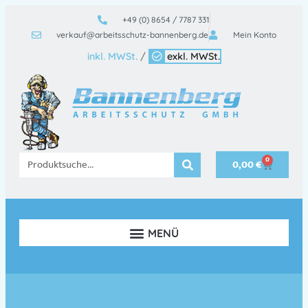
+49 (0) 8654 / 7787 331
verkauf@arbeitsschutz-bannenberg.de
Mein Konto
inkl. MWSt.
/
exkl. MWSt.
0
0,00
€