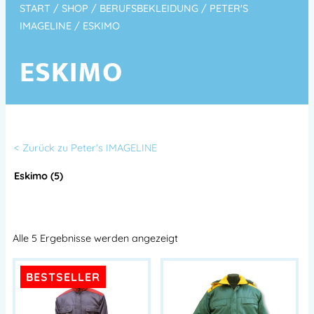
START
/
SHOP
/
BERUFSBEKLEIDUNG
/
PETER'S
IMAGELINE
/ ESKIMO
ESKIMO
< Zurück zu Peter's IMAGELINE
Eskimo (5)
Alle 5 Ergebnisse werden angezeigt
BESTSELLER