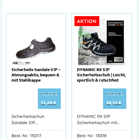
AKTION
Sicherheits-Sandale S1P –
DYNAMIC RX S1P
Atmungsaktiv, bequem &
Sicherheitsschuh | Leicht,
mit Stahlkappe
sportlich & rutschfest
39,00
€
59,00
€
31,20
€
38,35
€
Sicherheitsschuh
DYNAMIC RX S1P
Sandale S1P…
Sicherheitsschuh mit…
Best.-Nr.: 130I17
Best.-Nr.: 130i18