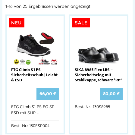
1–16 von 25 Ergebnissen werden angezeigt
NEU
SALE
FTG Climb S1 PS
SIKA 8985 Flex LBS –
Sicherheitsschuh | Leicht
Sicherheitsclog mit
& ESD
Stahlkappe, schwarz *RP*
66,00
€
80,00
€
FTG Climb S1 PS FO SR
Best.-Nr.: 130S8985
ESD mit SLIP-…
Best.-Nr.: 130FSP004