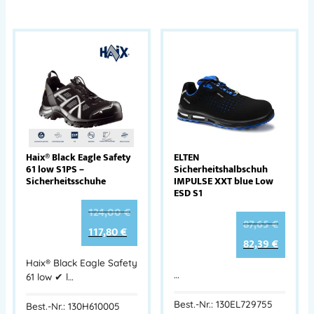
Haix® Black Eagle Safety
ELTEN
61 low S1PS –
Sicherheitshalbschuh
Sicherheitsschuhe
IMPULSE XXT blue Low
ESD S1
124,00
€
87,65
€
117,80
€
82,39
€
Haix® Black Eagle Safety
…
61 low ✔ l…
Best.-Nr.: 130EL729755
Best.-Nr.: 130H610005