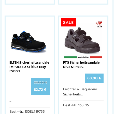
SALE
ELTEN Sicherheitssandale
FTG Sicherheitssandale
IMPULSE XXT blue Easy
NICE S1P SRC
ESD S1
68,00
€
88,00
€
82,72
€
Leichter & Bequemer
Sicherheits…
…
Best.-Nr.: 130F16
Best.-Nr.: 130EL719755