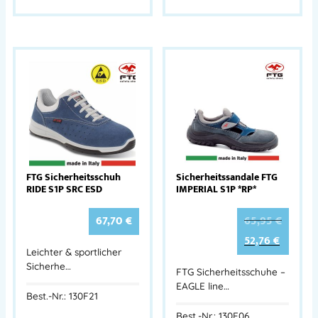
FTG Sicherheitsschuh
Sicherheitssandale FTG
RIDE S1P SRC ESD
IMPERIAL S1P *RP*
67,70
€
65,95
€
52,76
€
Leichter & sportlicher
Sicherhe…
FTG Sicherheitsschuhe –
EAGLE line…
Best.-Nr.: 130F21
Best.-Nr.: 130F06