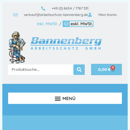
+49 (0) 8654 / 7787 331
verkauf@arbeitsschutz-bannenberg.de
Mein Konto
inkl. MWSt.
/
exkl. MWSt.
0
0,00
€