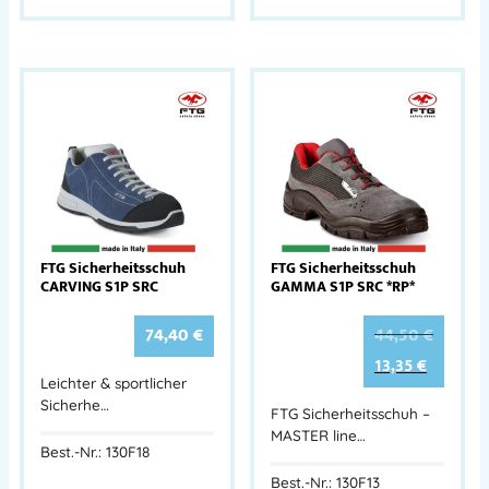
FTG Sicherheitsschuh
FTG Sicherheitsschuh
CARVING S1P SRC
GAMMA S1P SRC *RP*
74,40
€
44,50
€
13,35
€
Leichter & sportlicher
Sicherhe…
FTG Sicherheitsschuh –
MASTER line…
Best.-Nr.: 130F18
Best.-Nr.: 130F13