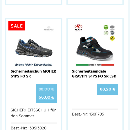
SALE
Sicherheitsschuh MOHER
Sicherheitssandale
S1PS FO SR
GRAVITY S1PS FO SR ESD
88,00
€
68,50
€
66,00
€
…
SICHERHEITSSCHUH für
Best.-Nr.: 130F705
den Sommer…
Best.-Nr.: 130SI3020