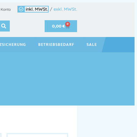
inkl. MWSt.
/
exkl. MWSt.
 Konto
0
0,00
€
ZSICHERUNG
BETRIEBSBEDARF
SALE