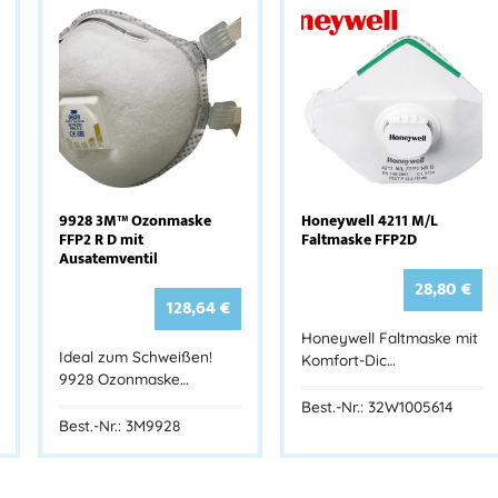
9928 3M™ Ozonmaske
Honeywell 4211 M/L
FFP2 R D mit
Faltmaske FFP2D
Ausatemventil
28,80
€
128,64
€
Honeywell Faltmaske mit
Ideal zum Schweißen!
Komfort-Dic…
9928 Ozonmaske…
Best.-Nr.: 32W1005614
Best.-Nr.: 3M9928