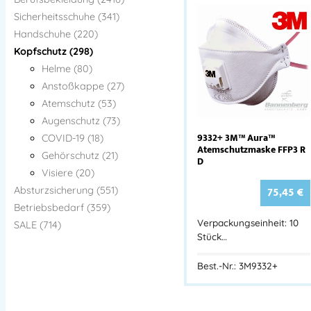
Sicherheitsschuhe (341)
Handschuhe (220)
Kopfschutz (298)
Helme (80)
Anstoßkappe (27)
Atemschutz (53)
Augenschutz (73)
9332+ 3M™ Aura™
COVID-19 (18)
Atemschutzmaske FFP3 R
Gehörschutz (21)
D
Visiere (20)
75,45
€
Absturzsicherung (551)
Betriebsbedarf (359)
Verpackungseinheit: 10
SALE (714)
Stück…
Best.-Nr.: 3M9332+