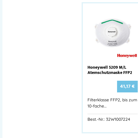
Honeywell 5209 M/L
Atemschutzmaske FFP2
41,17
€
Filterklasse FFP2, bis zum
10-fache…
Best.-Nr.: 32W1007224