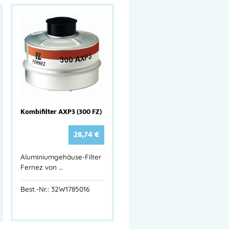
Kombifilter AXP3 (300 FZ)
28,74
€
Aluminiumgehäuse-Filter
Fernez von …
Best.-Nr.: 32W1785016