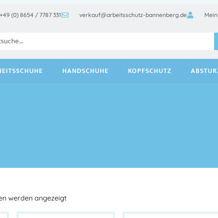
+49 (0) 8654 / 7787 331
verkauf@arbeitsschutz-bannenberg.de
Mein
HEITSSCHUHE
HANDSCHUHE
KOPFSCHUTZ
ABSTUR
en werden angezeigt