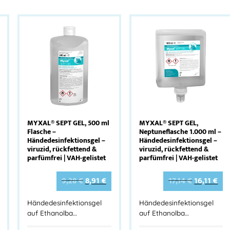
MYXAL® SEPT GEL, 500 ml
MYXAL® SEPT GEL,
Flasche –
Neptuneflasche 1.000 ml –
Händedesinfektionsgel –
Händedesinfektionsgel –
viruzid, rückfettend &
viruzid, rückfettend &
parfümfrei | VAH-gelistet
parfümfrei | VAH-gelistet
9,28
€
8,91
€
17,14
€
16,11
€
Händedesinfektionsgel
Händedesinfektionsgel
auf Ethanolba…
auf Ethanolba…