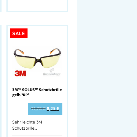
SALE
3M™ SOLUS™ Schutzbrille
gelb *RP*
11,78
€
8,25
€
Sehr leichte 3M
Schutzbrille…