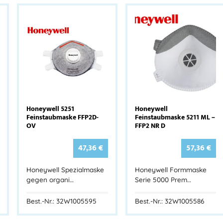
Honeywell 5251
Honeywell
Feinstaubmaske FFP2D-
Feinstaubmaske 5211 ML –
OV
FFP2 NR D
47,36
€
57,36
€
Honeywell Spezialmaske
Honeywell Formmaske
gegen organi…
Serie 5000 Prem…
Best.-Nr.: 32W1005595
Best.-Nr.: 32W1005586