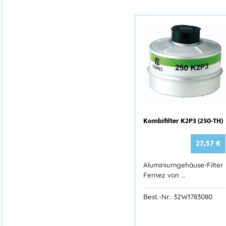
Kombifilter K2P3 (250-TH)
27,57
€
Aluminiumgehäuse-Filter
Fernez von …
Best.-Nr.: 32W1783080