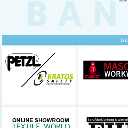
BAN
WE