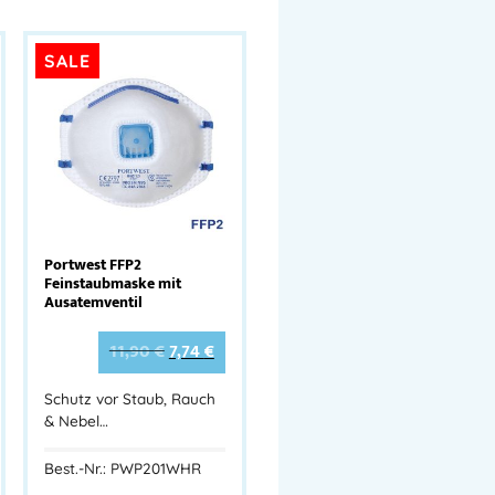
SALE
Portwest FFP2
Feinstaubmaske mit
Ausatemventil
11,90
€
7,74
€
Schutz vor Staub, Rauch
& Nebel…
Best.-Nr.: PWP201WHR