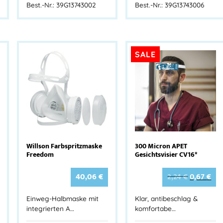
Best.-Nr.: 39G13743002
Best.-Nr.: 39G13743006
SALE
Willson Farbspritzmaske
300 Micron APET
Freedom
Gesichtsvisier CV16*
40,06
€
2,24
€
0,67
€
Einweg-Halbmaske mit
Klar, antibeschlag &
integrierten A…
komfortabe…