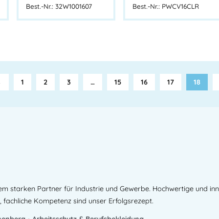
Best.-Nr.: 32W1001607
Best.-Nr.: PWCV16CLR
←
1
2
3
…
15
16
17
18
em starken Partner für Industrie und Gewerbe. Hochwertige und in
, fachliche Kompetenz sind unser Erfolgsrezept.
enberg - Arbeitsschutz & Berufsbekleidung