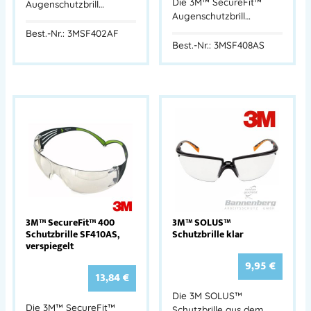
Die 3M™ SecureFit™
Augenschutzbrill…
Augenschutzbrill…
Best.-Nr.: 3MSF402AF
Best.-Nr.: 3MSF408AS
3M™ SecureFit™ 400
3M™ SOLUS™
Schutzbrille SF410AS,
Schutzbrille klar
verspiegelt
9,95
€
13,84
€
Die 3M SOLUS™
Die 3M™ SecureFit™
Schutzbrille aus dem …