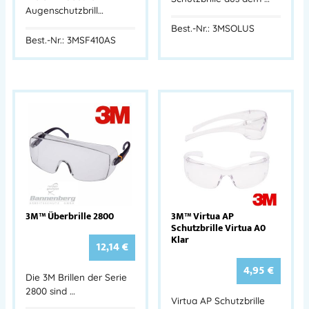
Augenschutzbrill…
Best.-Nr.: 3MSOLUS
Best.-Nr.: 3MSF410AS
3M™ Überbrille 2800
3M™ Virtua AP
Schutzbrille Virtua A0
Klar
12,14
€
4,95
€
Die 3M Brillen der Serie
2800 sind …
Virtua AP Schutzbrille