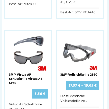
AS, UV, PC, …
Best.-Nr.: 3M2800
Best.-Nr.: 3MVIRTUAA0
3M™ Virtua AP
3M™ Vollsichtbrille 2890
Schutzbrille Virtua A1
Grau
17,97
€
–
19,65
€
5,56
€
Diese klassische
Vollsichtbrille ze…
Virtua AP Schutzbrille
AS, UV, PC, …