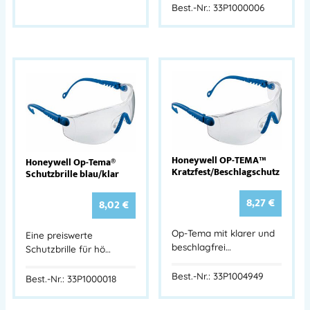
Best.-Nr.: 33P1000006
Honeywell OP-TEMA™
Honeywell Op-Tema®
Kratzfest/Beschlagschutz
Schutzbrille blau/klar
8,27
€
8,02
€
Op-Tema mit klarer und
Eine preiswerte
beschlagfrei…
Schutzbrille für hö…
Best.-Nr.: 33P1004949
Best.-Nr.: 33P1000018