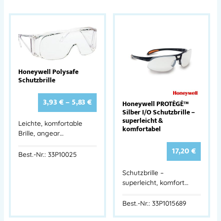
Honeywell Polysafe
Schutzbrille
3,93
€
–
5,83
€
Honeywell PROTÉGÉ™
Silber I/O Schutzbrille –
superleicht &
Leichte, komfortable
komfortabel
Brille, angear…
17,20
€
Best.-Nr.: 33P10025
Schutzbrille –
superleicht, komfort…
Best.-Nr.: 33P1015689