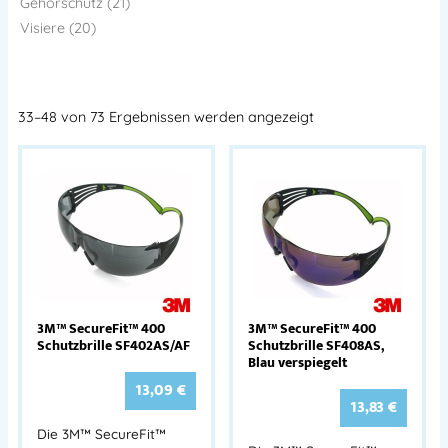
Gehörschutz (21)
Visiere (20)
33–48 von 73 Ergebnissen werden angezeigt
3M™ SecureFit™ 400
3M™ SecureFit™ 400
Schutzbrille SF402AS/AF
Schutzbrille SF408AS,
Blau verspiegelt
13,09
€
13,83
€
Die 3M™ SecureFit™