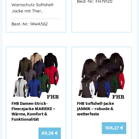
Best.-Nr.: FH79120
Warnschutz Softshell-
Jacke mit Ther…
Best.-Nr.: 14WA562
FHB Damen-Strick-
FHB Softshell-Jacke
Fleecejacke MARIEKE –
JANNIK – robuste &
Wärme, Komfort &
wetterfeste
Funktionalität
106,27
€
69,26
€