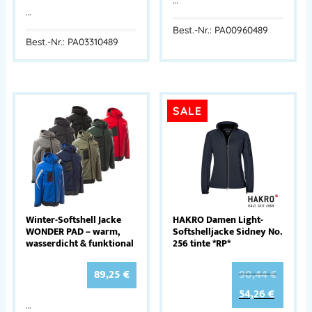
…
Best.-Nr.: PA00960489
Best.-Nr.: PA03310489
SALE
Winter-Softshell Jacke
HAKRO Damen Light-
WONDER PAD – warm,
Softshelljacke Sidney No.
wasserdicht & funktional
256 tinte *RP*
89,25
€
90,44
€
54,26
€
…