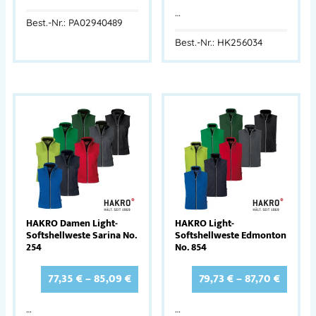
…
Best.-Nr.: PA02940489
Best.-Nr.: HK256034
HAKRO Damen Light-
HAKRO Light-
Softshellweste Sarina No.
Softshellweste Edmonton
254
No. 854
77,35
€
–
85,09
€
79,73
€
–
87,70
€
…
…