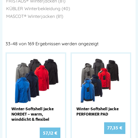
FRISTADS® Winterjacken (81)
KÜBLER Winterbekleidung (40)
MASCOT® Winterjacken (81)
33–48 von 169 Ergebnissen werden angezeigt
Winter-Softshell Jacke
Winter-Softshell Jacke
NORDET – warm,
PERFORMER PAD
winddicht & flexibel
77,35
€
57,12
€