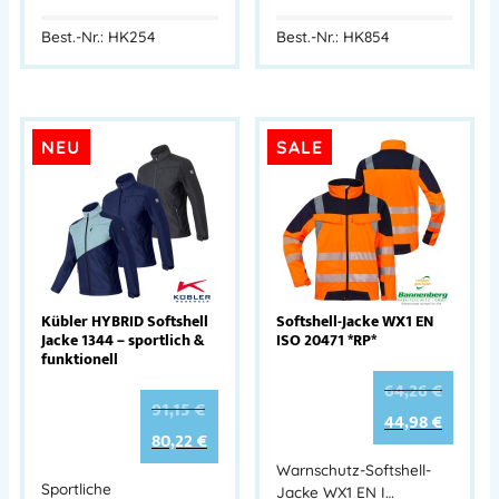
Best.-Nr.: HK254
Best.-Nr.: HK854
NEU
SALE
Kübler HYBRID Softshell
Softshell-Jacke WX1 EN
Jacke 1344 – sportlich &
ISO 20471 *RP*
funktionell
64,26
€
91,15
€
44,98
€
80,22
€
Warnschutz-Softshell-
Sportliche
Jacke WX1 EN I…