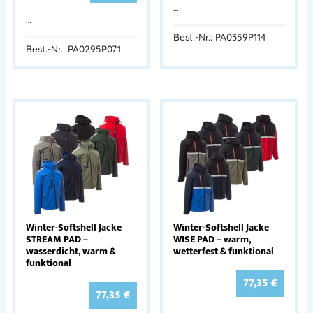
…
…
Best.-Nr.: PA0359P114
Best.-Nr.: PA0295P071
Winter-Softshell Jacke
Winter-Softshell Jacke
STREAM PAD –
WISE PAD – warm,
wasserdicht, warm &
wetterfest & funktional
funktional
77,35
€
77,35
€
…