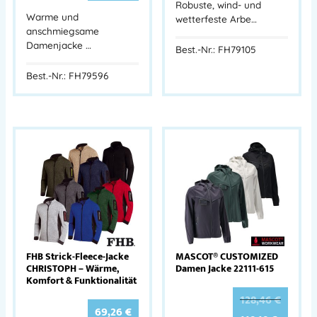
Robuste, wind- und
Warme und
wetterfeste Arbe…
anschmiegsame
Damenjacke …
Best.-Nr.: FH79105
Best.-Nr.: FH79596
FHB Strick-Fleece-Jacke
MASCOT® CUSTOMIZED
CHRISTOPH – Wärme,
Damen Jacke 22111-615
Komfort & Funktionalität
128,46
€
69,26
€