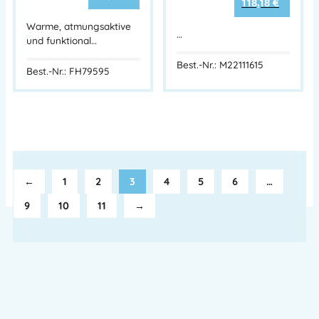
118,18
€
Warme, atmungsaktive
…
und funktional…
Best.-Nr.: M22111615
Best.-Nr.: FH79595
←
1
2
3
4
5
6
…
9
10
11
→