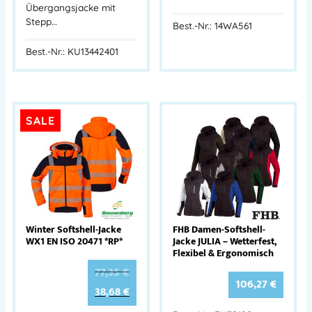
Übergangsjacke mit
Stepp…
Best.-Nr.: 14WA561
Best.-Nr.: KU13442401
SALE
Winter Softshell-Jacke
FHB Damen-Softshell-
WX1 EN ISO 20471 *RP*
Jacke JULIA – Wetterfest,
Flexibel & Ergonomisch
77,35
€
106,27
€
38,68
€