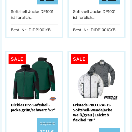
Softshell Jacke DP1001
Softshell Jacke DP1001
ist farblich…
ist farblich…
Best.-Nr.: DIDP1001YB
Best.-Nr.: DIDP1001GYB
SALE
SALE
Dickies Pro Softshell-
Fristads PRO CRAFTS
Jacke grün/schwarz *RP*
Softshell-Wendejacke
weiß/grau | Leicht &
flexibel *RP*
92,82
€
37,13
€