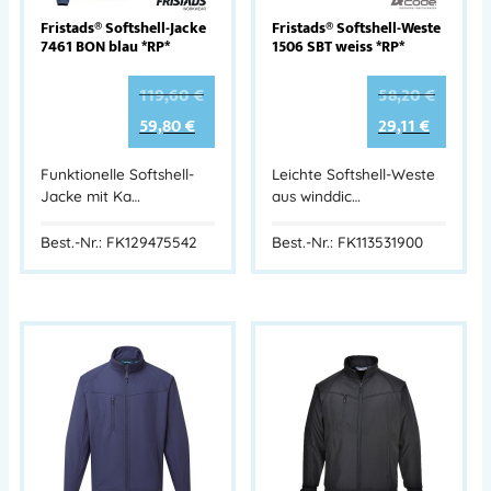
Fristads® Softshell-Jacke
Fristads® Softshell-Weste
7461 BON blau *RP*
1506 SBT weiss *RP*
119,60
€
58,20
€
59,80
€
29,11
€
Funktionelle Softshell-
Leichte Softshell-Weste
Jacke mit Ka…
aus winddic…
Best.-Nr.: FK129475542
Best.-Nr.: FK113531900