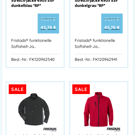
Stretch-Jacke 4905 SSF
Stretch-Jacke 4905 SSF
dunkelblau *RP*
dunkelgrau *RP*
91,51
€
91,51
€
45,76
€
45,76
€
Fristads® funktionelle
Fristads® funktionelle
Softshell-Ja…
Softshell-Ja…
Best.-Nr.: FK120962540
Best.-Nr.: FK120962941
SALE
SALE