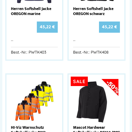
Herren Softshell Jacke
Herren Softshell Jacke
OREGON marine
OREGON schwarz
45,22
€
45,22
€
…
…
Best.-Nr.: PWTK403
Best.-Nr.: PWTK408
SALE
HI-Viz Warnschutz
Mascot Hardwear