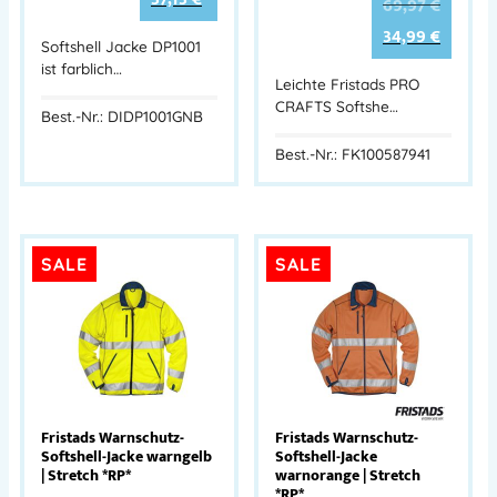
69,97
€
34,99
€
Softshell Jacke DP1001
ist farblich…
Leichte Fristads PRO
CRAFTS Softshe…
Best.-Nr.: DIDP1001GNB
Best.-Nr.: FK100587941
SALE
SALE
Fristads Warnschutz-
Fristads Warnschutz-
Softshell-Jacke warngelb
Softshell-Jacke
| Stretch *RP*
warnorange | Stretch
*RP*