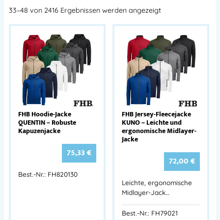
33–48 von 2416 Ergebnissen werden angezeigt
FHB Hoodie-Jacke
FHB Jersey-Fleecejacke
QUENTIN – Robuste
KUNO – Leichte und
Kapuzenjacke
ergonomische Midlayer-
Jacke
75,33
€
72,00
€
Best.-Nr.: FH820130
Leichte, ergonomische
Midlayer-Jack…
Best.-Nr.: FH79021