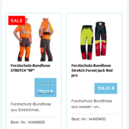
SALE
Forstschutz-Bundhose
Forstschutz-Bundhose
STRETCH *RP*
Stretch Forest Jack Red
pro
157,32
€
156,25
€
110,12
€
Forstschutz-Bundhose
Forstschutz-Bundhose
aus wasser- un…
aus Stretchmat…
Best.-Nr.: WA83400
Best.-Nr.: WA84600