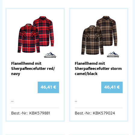
Flanellhemd mit
Flanellhemd mit
Sherpafleecefutter red/​
Sherpafleecefutter storm
navy
camel/​black
46,41
€
46,41
€
…
…
Best.-Nr.: KBK579881
Best.-Nr.: KBK579024