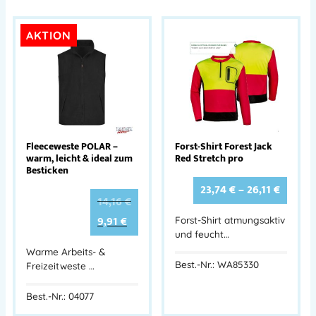
AKTION
Fleeceweste POLAR –
Forst-Shirt Forest Jack
warm, leicht & ideal zum
Red Stretch pro
Besticken
23,74
€
–
26,11
€
14,16
€
9,91
€
Forst-Shirt atmungsaktiv
und feucht…
Warme Arbeits- &
Best.-Nr.: WA85330
Freizeitweste …
Best.-Nr.: 04077