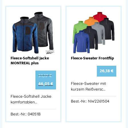
Fleece-Softshell Jacke
Fleece-Sweater Frontflip
MONTREAL plus
26,18
€
51,17
€
46,05
€
Fleece-Sweater mit
kurzem Reißversc…
Fleece-Softshell Jacke
Best.-Nr.: NW2261504
komfortablen…
Best.-Nr.: 04051B