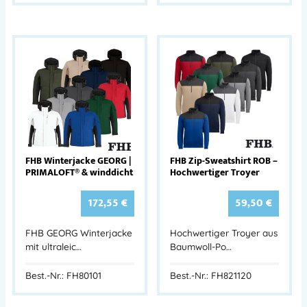
FHB Winterjacke GEORG |
FHB Zip-Sweatshirt ROB –
PRIMALOFT® & winddicht
Hochwertiger Troyer
172,55
€
59,50
€
FHB GEORG Winterjacke
Hochwertiger Troyer aus
mit ultraleic…
Baumwoll-Po…
Best.-Nr.: FH80101
Best.-Nr.: FH821120