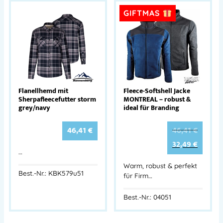
GIFTMAS
Flanellhemd mit
Fleece-Softshell Jacke
Sherpafleecefutter storm
MONTREAL – robust &
grey/​navy
ideal für Branding
46,41
€
46,41
€
32,49
€
…
Warm, robust & perfekt
Best.-Nr.: KBK579u51
für Firm…
Best.-Nr.: 04051