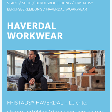
START
/
SHOP
/
BERUFSBEKLEIDUNG
/
FRISTADS®
BERUFSBEKLEIDUNG
/ HAVERDAL WORKWEAR
HAVERDAL
WORKWEAR
FRISTADS® HAVERDAL – Leichte,
strapazierfähige Workwear zum fairen