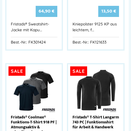
64,90
€
13,50
€
Fristads® Sweatshirt-
Kniepolster 9125 KP aus
Jacke mit Kapu…
leichtem, f…
Best.-Nr.: FK301424
Best.-Nr.: FK121633
SALE
SALE
Fristads® Coolmax®
Fristads® T-Shirt Langarm
Funktions-T-Shirt 918 PF |
743 PC | Funktionsshirt
Atmungsaktiv &
für Arbeit & Handwerk