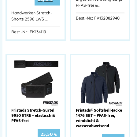
PFAS-frei &…
Handwerker-Stretch-
Best.-Nr.: FK132082940
Shorts 2598 LWS …
Best.-Nr.: FK134119
Fristads Stretch-Gürtel
Fristads® Softshell-Jacke
9950 STRE – elastisch &
1476 SBT – PFAS-frei,
PFAS-frei
winddicht &
wasserabweisend
25,50
€