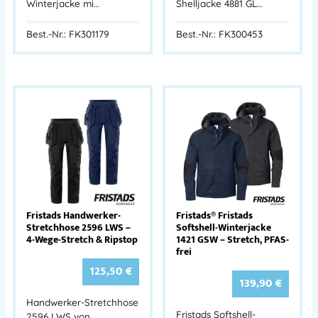
Winterjacke mi…
Shelljacke 4881 GL…
Best.-Nr.: FK301179
Best.-Nr.: FK300453
Fristads Handwerker-
Fristads® Fristads
Stretchhose 2596 LWS –
Softshell-Winterjacke
4-Wege-Stretch & Ripstop
1421 GSW – Stretch, PFAS-
frei
125,50
€
139,90
€
Handwerker-Stretchhose
Fristads Softshell-
2596 LWS von…