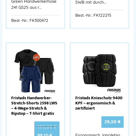
Green Handwerkerhose
SWB mit durch…
241 GS25 aus r…
Best.-Nr.: FK122215
Best.-Nr.: FK300472
Fristads Handwerker-
Fristads Knieschutz 9400
Stretch-Shorts 2598 LWS
KPF – ergonomisch &
– 4-Wege-Stretch &
zertifiziert
Ripstop – T-Shirt gratis
29,50
€
109,00
€
98,10
€
Ergonomisch, langlebig,