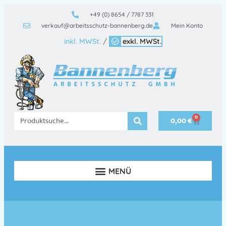
+49 (0) 8654 / 7787 331
verkauf@arbeitsschutz-bannenberg.de
Mein Konto
inkl. MWSt.
/
exkl. MWSt.
0
0,00
€