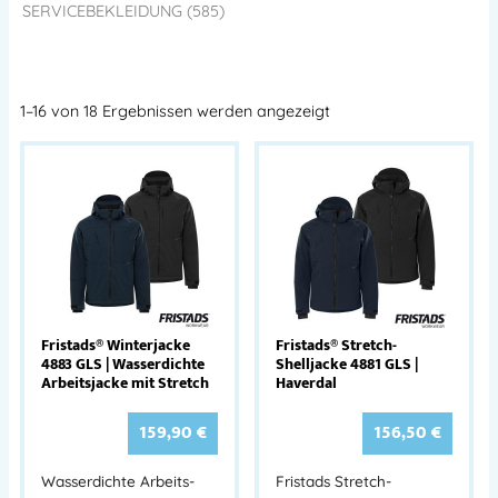
SERVICEBEKLEIDUNG (585)
1–16 von 18 Ergebnissen werden angezeigt
Fristads® Winterjacke
Fristads® Stretch-
4883 GLS | Wasserdichte
Shelljacke 4881 GLS |
Arbeitsjacke mit Stretch
Haverdal
159,90
€
156,50
€
Wasserdichte Arbeits-
Fristads Stretch-