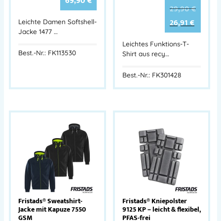
69,90
€
29,90
€
26,91
€
Leichte Damen Softshell-
Jacke 1477 …
Leichtes Funktions-T-
Best.-Nr.: FK113530
Shirt aus recy…
Best.-Nr.: FK301428
Fristads® Sweatshirt-
Fristads® Kniepolster
Jacke mit Kapuze 7550
9125 KP – leicht & flexibel,
GSM
PFAS-frei