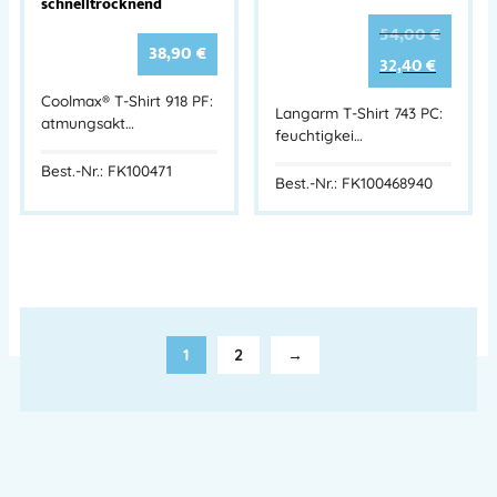
schnelltrocknend
54,00
€
38,90
€
32,40
€
Coolmax® T-Shirt 918 PF:
Langarm T-Shirt 743 PC:
atmungsakt…
feuchtigkei…
Best.-Nr.: FK100471
Best.-Nr.: FK100468940
1
2
→